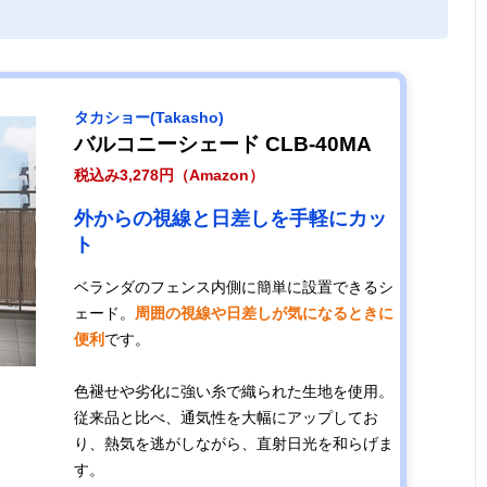
タカショー(Takasho)
バルコニーシェード CLB-40MA
税込み3,278円（Amazon）
外からの視線と日差しを手軽にカッ
ト
ベランダのフェンス内側に簡単に設置できるシ
ェード。
周囲の視線や日差しが気になるときに
便利
です。
色褪せや劣化に強い糸で織られた生地を使用。
従来品と比べ、通気性を大幅にアップしてお
り、熱気を逃がしながら、直射日光を和らげま
す。