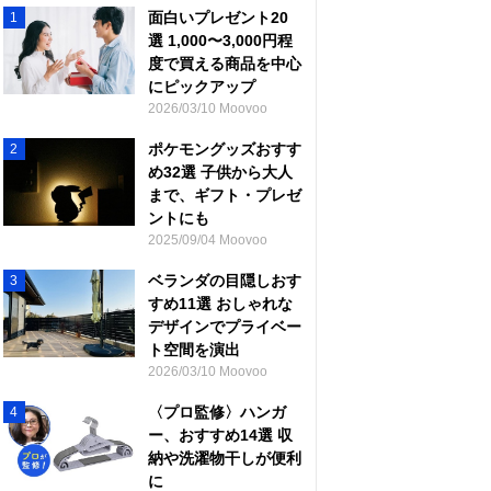
面白いプレゼント20
1
選 1,000〜3,000円程
度で買える商品を中心
にピックアップ
2026/03/10 Moovoo
ポケモングッズおすす
2
め32選 子供から大人
まで、ギフト・プレゼ
ントにも
2025/09/04 Moovoo
ベランダの目隠しおす
3
すめ11選 おしゃれな
デザインでプライベー
ト空間を演出
2026/03/10 Moovoo
〈プロ監修〉ハンガ
4
ー、おすすめ14選 収
納や洗濯物干しが便利
に