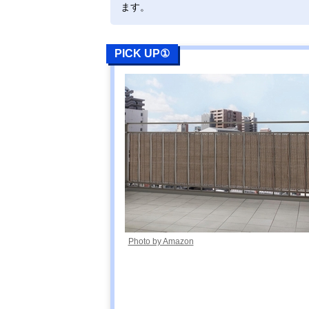
ます。
PICK UP①
Photo by Amazon