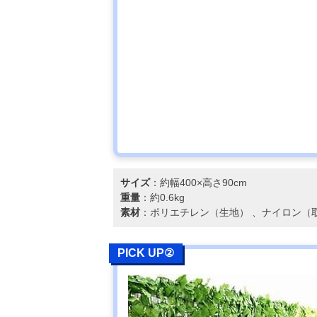
サイズ
：約幅400×高さ90cm
重量
：約0.6kg
素材
：ポリエチレン（生地） 、ナイロン（
PICK UP②