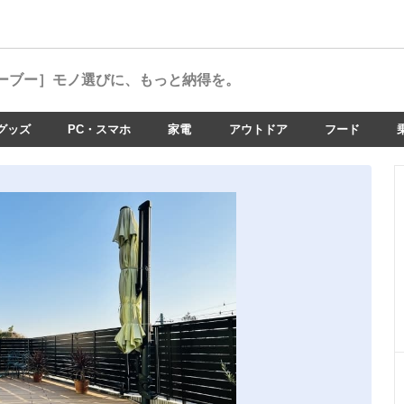
ーブー］
モノ選びに、もっと納得を。
グッズ
PC・スマホ
家電
アウトドア
フード