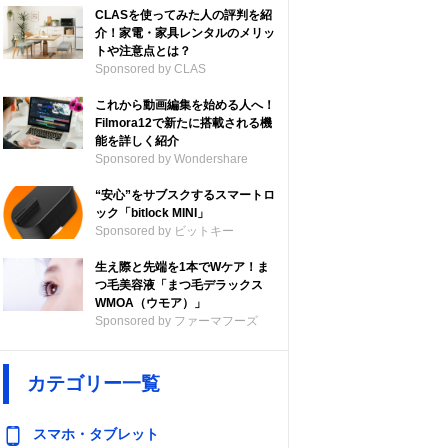
CLASを使ってみた人の評判を紹
介！家電・家具レンタルのメリッ
トや注意点とは？
Sponsored by CLAS
これから動画編集を始める人へ！
Filmora12で新たに搭載される機
能を詳しく紹介
Sponsored by Wondershare
“安心”をサブスクするスマートロ
ック「bitlock MINI」
Sponsored by ビットキー
生え際と先端を1本でWケア！ま
つ毛美容液「まつ毛デラックス
WMOA（ウモア）」
Sponsored by ファーマフーズ
カテゴリー一覧
スマホ・タブレット