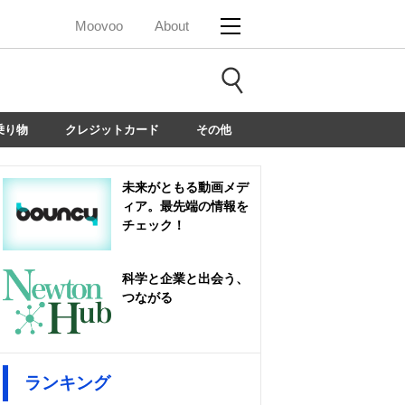
Moovoo
About
乗り物
クレジットカード
その他
未来がともる動画メデ
ィア。最先端の情報を
チェック！
科学と企業と出会う、
つながる
ランキング