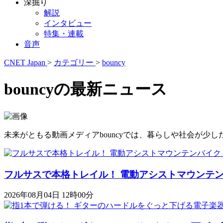
深掘り
解説
インタビュー
特集・連載
音声
CNET Japan
>
カテゴリー
>
bouncy
bouncyの最新ニュース
未来がともる動画メディアbouncyでは、暮らしや社会が
フルサスで本格トレイル！ 電動アシストマウンテンバイク「K
2026年08月04日 12時00分