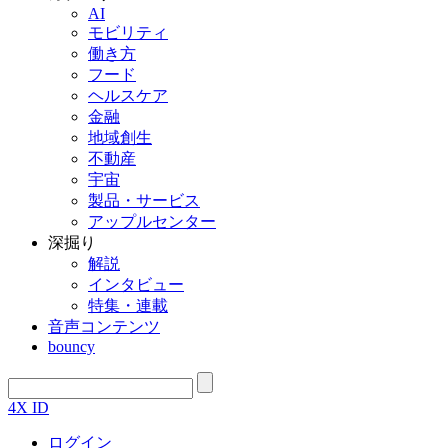
AI
モビリティ
働き方
フード
ヘルスケア
金融
地域創生
不動産
宇宙
製品・サービス
アップルセンター
深掘り
解説
インタビュー
特集・連載
音声コンテンツ
bouncy
4X ID
ログイン