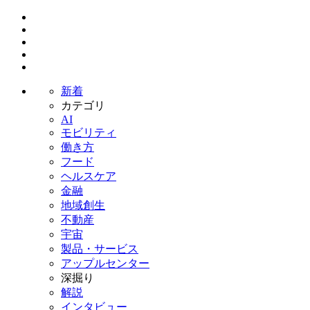
新着
カテゴリ
AI
モビリティ
働き方
フード
ヘルスケア
金融
地域創生
不動産
宇宙
製品・サービス
アップルセンター
深掘り
解説
インタビュー