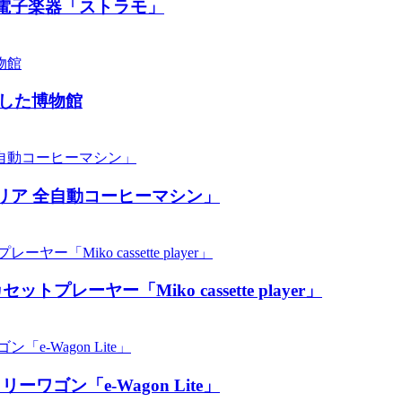
電子楽器「ストラモ」
した博物館
リア 全自動コーヒーマシン」
ーヤー「Miko cassette player」
ン「​​e-Wagon Lite」