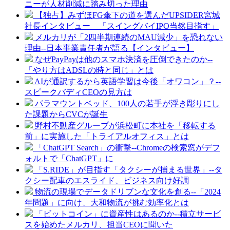
ニーが人材削減に踏み切った理由
【独占】みずほFG傘下の道を選んだUPSIDER宮城
社長インタビュー 「スイングバイIPO当然目指す」
メルカリが「2四半期連続のMAU減少」を恐れない
理由--日本事業責任者が語る【インタビュー】
なぜPayPayは他のスマホ決済を圧倒できたのか--
「やり方はADSLの時と同じ」とは
AIが通訳するから英語学習は今後「オワコン」？--
スピークバディCEOの見方は
パラマウントベッド、100人の若手が浮き彫りにし
た課題からCVCが誕生
野村不動産グループが浜松町に本社を「移転する
前」に実施した「トライアルオフィス」とは
「ChatGPT Search」の衝撃--Chromeの検索窓がデフ
ォルトで「ChatGPT」に
「S.RIDE」が目指す「タクシーが捕まる世界」--タ
クシー配車のエスライド、ビジネス向け好調
物流の現場でデータドリブンな文化を創る--「2024
年問題」に向け、大和物流が挑む効率化とは
「ビットコイン」に資産性はあるのか--積立サービ
スを始めたメルカリ、担当CEOに聞いた