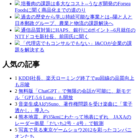
培養肉の課題は多大なコスト--うなぎ開発のForsea
Foodsに聞く商品化までの道のり
過去の歴史から学ぶ持続可能な事業とは--陽と人と
日本郵政グループ、農業と物流の課題解決へ
通信品質対策にHAPS、銀行にdポイント--6月就任の
NTTドコモ新社長、前田氏に聞く
「代理店でもコンサルでもない」I&COが企業の課
題を解決する
人気の記事
1
KDDI社長、楽天ローミング終了でau回線の品質向上
も示唆
2
無料版「ChatGPT」で無限の会話が可能に、新モデ
ル「GPT‑5.6 Luna」も開放
3
音楽生成AIのSuno、著作権問題を受け楽曲に「電子
透かし」導入へ
4
熊本地震、約35kmにわたって地表にずれ JAXAの
レーダー衛星「だいち2号・4号」で観測
5
写真で見る東京ゲームショウ2012を彩ったコンパニ
オンたち