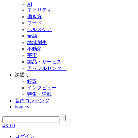
AI
モビリティ
働き方
フード
ヘルスケア
金融
地域創生
不動産
宇宙
製品・サービス
アップルセンター
深掘り
解説
インタビュー
特集・連載
音声コンテンツ
bouncy
4X ID
ログイン