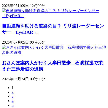
2026年07月09日 12時00分
自動運転を助ける道路の目？ ミリ波レーダーセン
サー「EyeDAR」
2026年07月05日 00時00分
おさんぽ案内人が行く大牟田散歩 石炭採掘で栄
えた三池炭鉱の遺構
2026年06月24日 00時00分
1
2
3
4
5