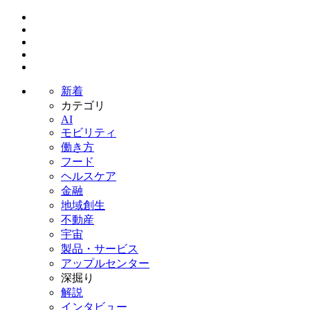
新着
カテゴリ
AI
モビリティ
働き方
フード
ヘルスケア
金融
地域創生
不動産
宇宙
製品・サービス
アップルセンター
深掘り
解説
インタビュー