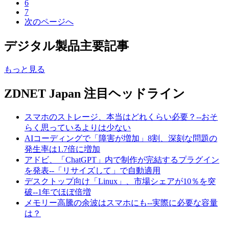
6
7
次のページへ
デジタル製品主要記事
もっと見る
ZDNET Japan 注目ヘッドライン
スマホのストレージ、本当はどれくらい必要？--おそ
らく思っているよりは少ない
AIコーディングで「障害が増加」8割、深刻な問題の
発生率は1.7倍に増加
アドビ、「ChatGPT」内で制作が完結するプラグイン
を発表--「リサイズして」で自動適用
デスクトップ向け「Linux」、市場シェアが10％を突
破--1年でほぼ倍増
メモリー高騰の余波はスマホにも--実際に必要な容量
は？