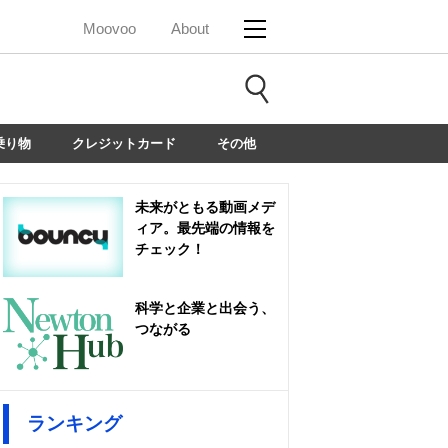
Moovoo
About
乗り物
クレジットカード
その他
未来がともる動画メデ
ィア。最先端の情報を
チェック！
科学と企業と出会う、
つながる
ランキング