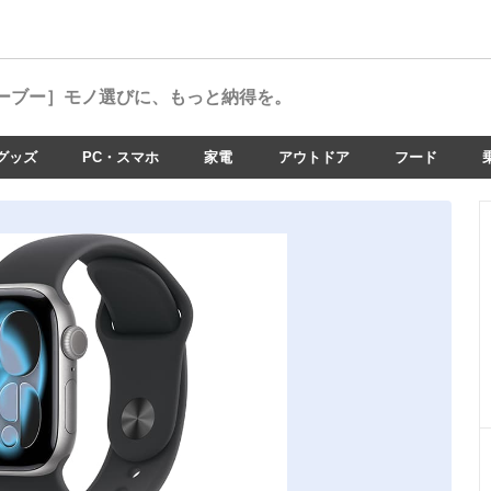
ーブー］
モノ選びに、もっと納得を。
グッズ
PC・スマホ
家電
アウトドア
フード