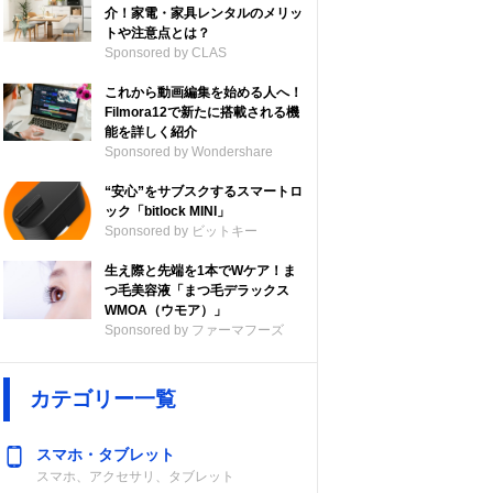
介！家電・家具レンタルのメリッ
トや注意点とは？
Sponsored by CLAS
これから動画編集を始める人へ！
Filmora12で新たに搭載される機
能を詳しく紹介
Sponsored by Wondershare
“安心”をサブスクするスマートロ
ック「bitlock MINI」
Sponsored by ビットキー
生え際と先端を1本でWケア！ま
つ毛美容液「まつ毛デラックス
WMOA（ウモア）」
Sponsored by ファーマフーズ
カテゴリー一覧
スマホ・タブレット
スマホ、アクセサリ、タブレット