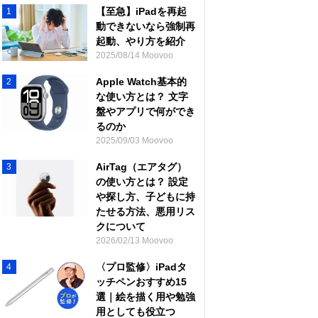
【至急】iPadを再起
1
動できないなら強制再
起動、やり方を紹介
2025/08/14 Moovoo
Apple Watch基本的
2
な使い方とは？ 文字
盤やアプリで何ができ
るのか
2025/09/03 Moovoo
AirTag（エアタグ）
3
の使い方とは？ 設定
や探し方、子どもに持
たせる方法、悪用リス
クについて
2026/02/13 Moovoo
〈プロ監修〉iPadタ
4
ッチペンおすすめ15
選｜絵を描く用や勉強
用としても役立つ