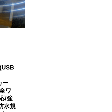
 (USB
ーカー
完全ワ
応/強
7防水規