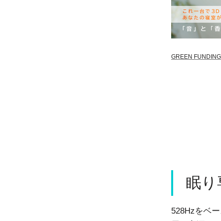
GREEN FUNDING
眠り
528Hzを