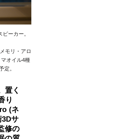
スピーカー。
Bメモリ・アロ
ロマオイル4種
送予定。
。置く
香り
o (ネ
3Dサ
監修の
眠の質