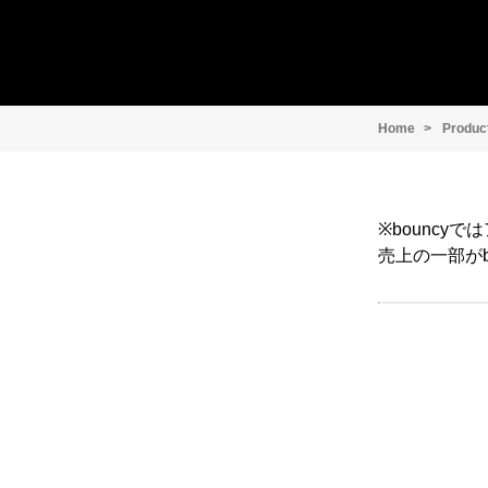
Home
Produc
※bounc
売上の一部がb