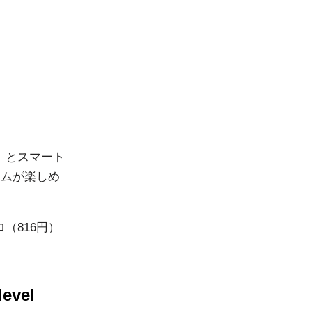
f」とスマート
ームが楽しめ
（816円）
level