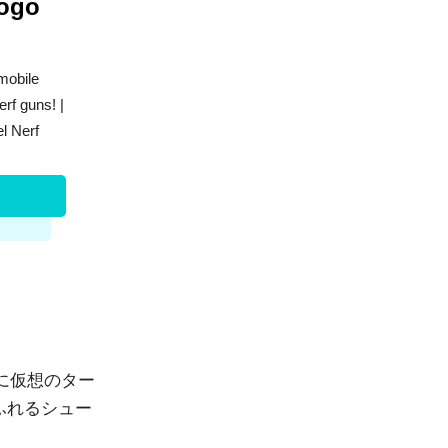
gogo
mobile
rf guns! |
l Nerf
に仮想のター
ふれるシュー