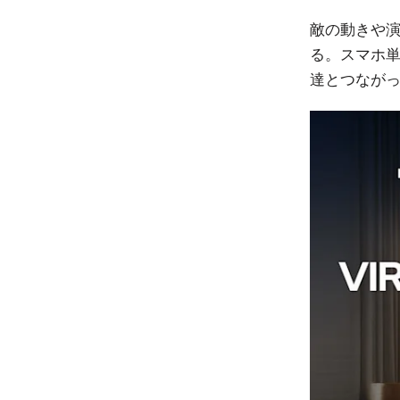
敵の動きや
る。スマホ
達とつなが