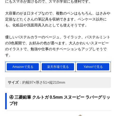
にもスマホが置けるので、スマホ学習にも便利です。
大容量のがま口タイプなので、複数のペンはもちろん、はさみや
定規などたくさんの筆記具を収納できます。ペンケース以外に
も、化粧品や洗面用具入れとしても使えそうです。
優しいパステルカラーのベージュ、ライラック、パステルミント
の3色展開で、お好みの色が選べます。大人かわいいスヌーピー
のイラストで、勉強や仕事のモチベーションもアップしそうで
す。
Amazonで見る
楽天市場で見る
Yahoo!で見る
サイズ
：約幅97×厚さ51×縦210mm
④ 三菱鉛筆 クルトガ 0.5mm スヌーピー ラバーグリッ
プ付