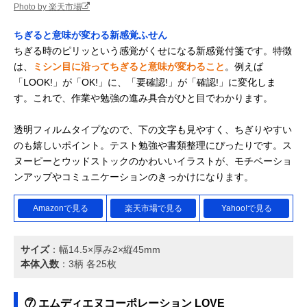
Photo by 楽天市場
ちぎると意味が変わる新感覚ふせん
ちぎる時のピリッという感覚がくせになる新感覚付箋です。特徴
は、
ミシン目に沿ってちぎると意味が変わること
。例えば
「LOOK!」が「OK!」に、「要確認!」が「確認!」に変化しま
す。これで、作業や勉強の進み具合がひと目でわかります。
透明フィルムタイプなので、下の文字も見やすく、ちぎりやすい
のも嬉しいポイント。テスト勉強や書類整理にぴったりです。ス
ヌーピーとウッドストックのかわいいイラストが、モチベーショ
ンアップやコミュニケーションのきっかけになります。
Amazonで見る
楽天市場で見る
Yahoo!で見る
サイズ
：幅14.5×厚み2×縦45mm
本体入数
：3柄 各25枚
⑦ エムディエヌコーポレーション LOVE