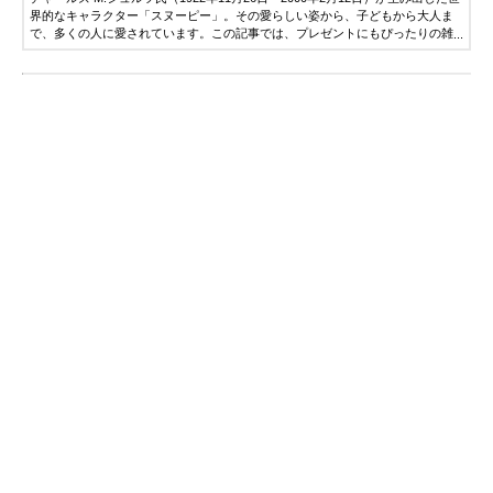
界的なキャラクター「スヌーピー」。その愛らしい姿から、子どもから大人ま
で、多くの人に愛されています。この記事では、プレゼントにもぴったりの雑
貨を中心に、人気のスヌーピーグッズを紹介します。ぜひアイテム選びの参考
にしてください。