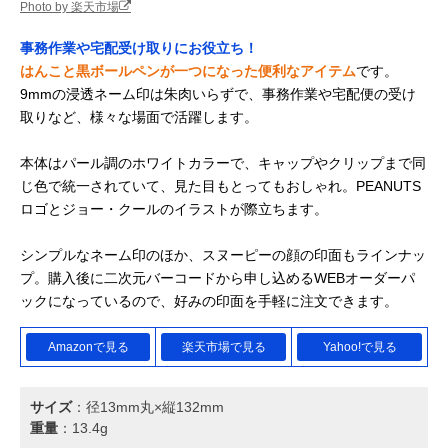
Photo by 楽天市場
事務作業や宅配受け取りにお役立ち！
はんこと黒ボールペンが一つになった便利なアイテム
です。
9mmの浸透ネーム印は朱肉いらずで、事務作業や宅配便の受け
取りなど、様々な場面で活躍します。
本体はパール調のホワイトカラーで、キャップやクリップまで同
じ色で統一されていて、見た目もとってもおしゃれ。PEANUTS
ロゴとジョー・クールのイラストが際立ちます。
シンプルなネーム印のほか、スヌーピーの顔の印面もラインナッ
プ。購入後に二次元バーコードから申し込めるWEBオーダーパ
ックになっているので、好みの印面を手軽に注文できます。
Amazonで見る
楽天市場で見る
Yahoo!で見る
サイズ
：径13mm丸×縦132mm
重量
：13.4g