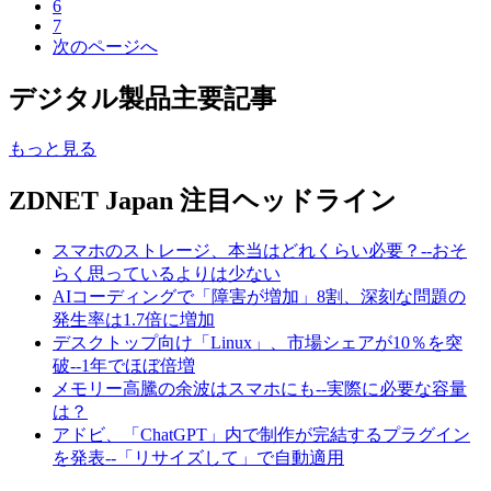
6
7
次のページへ
デジタル製品主要記事
もっと見る
ZDNET Japan 注目ヘッドライン
スマホのストレージ、本当はどれくらい必要？--おそ
らく思っているよりは少ない
AIコーディングで「障害が増加」8割、深刻な問題の
発生率は1.7倍に増加
デスクトップ向け「Linux」、市場シェアが10％を突
破--1年でほぼ倍増
メモリー高騰の余波はスマホにも--実際に必要な容量
は？
アドビ、「ChatGPT」内で制作が完結するプラグイン
を発表--「リサイズして」で自動適用