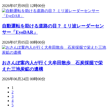
2026年07月09日 12時00分
自動運転を助ける道路の目？ ミリ波レーダーセン
サー「EyeDAR」
2026年07月05日 00時00分
おさんぽ案内人が行く大牟田散歩 石炭採掘で栄
えた三池炭鉱の遺構
2026年06月24日 00時00分
1
2
3
4
5