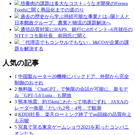
培養肉の課題は多大なコスト--うなぎ開発のForsea
Foodsに聞く商品化までの道のり
過去の歴史から学ぶ持続可能な事業とは--陽と人と
日本郵政グループ、農業と物流の課題解決へ
通信品質対策にHAPS、銀行にdポイント--6月就任の
NTTドコモ新社長、前田氏に聞く
「代理店でもコンサルでもない」I&COが企業の課
題を解決する
人気の記事
1
中国製ルーター20機種にバックドア、外部から完全
制御のおそれ
2
無料版「ChatGPT」で無限の会話が可能に、新モデ
ル「GPT‑5.6 Luna」も開放
3
熊本地震、約35kmにわたって地表にずれ JAXAの
レーダー衛星「だいち2号・4号」で観測
4
KDDI社長、楽天ローミング終了でau回線の品質向上
も示唆
5
写真で見る東京ゲームショウ2023を彩ったコンパニ
オンたち