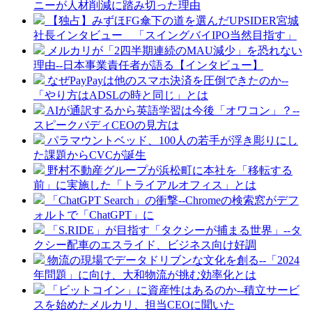
ニーが人材削減に踏み切った理由
【独占】みずほFG傘下の道を選んだUPSIDER宮城
社長インタビュー 「スイングバイIPO当然目指す」
メルカリが「2四半期連続のMAU減少」を恐れない
理由--日本事業責任者が語る【インタビュー】
なぜPayPayは他のスマホ決済を圧倒できたのか--
「やり方はADSLの時と同じ」とは
AIが通訳するから英語学習は今後「オワコン」？--
スピークバディCEOの見方は
パラマウントベッド、100人の若手が浮き彫りにし
た課題からCVCが誕生
野村不動産グループが浜松町に本社を「移転する
前」に実施した「トライアルオフィス」とは
「ChatGPT Search」の衝撃--Chromeの検索窓がデフ
ォルトで「ChatGPT」に
「S.RIDE」が目指す「タクシーが捕まる世界」--タ
クシー配車のエスライド、ビジネス向け好調
物流の現場でデータドリブンな文化を創る--「2024
年問題」に向け、大和物流が挑む効率化とは
「ビットコイン」に資産性はあるのか--積立サービ
スを始めたメルカリ、担当CEOに聞いた