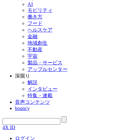
AI
モビリティ
働き方
フード
ヘルスケア
金融
地域創生
不動産
宇宙
製品・サービス
アップルセンター
深掘り
解説
インタビュー
特集・連載
音声コンテンツ
bouncy
4X ID
ログイン