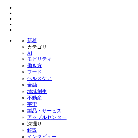
新着
カテゴリ
AI
モビリティ
働き方
フード
ヘルスケア
金融
地域創生
不動産
宇宙
製品・サービス
アップルセンター
深掘り
解説
インタビュー