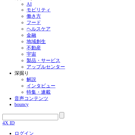
AI
モビリティ
働き方
フード
ヘルスケア
金融
地域創生
不動産
宇宙
製品・サービス
アップルセンター
深掘り
解説
インタビュー
特集・連載
音声コンテンツ
bouncy
4X ID
ログイン