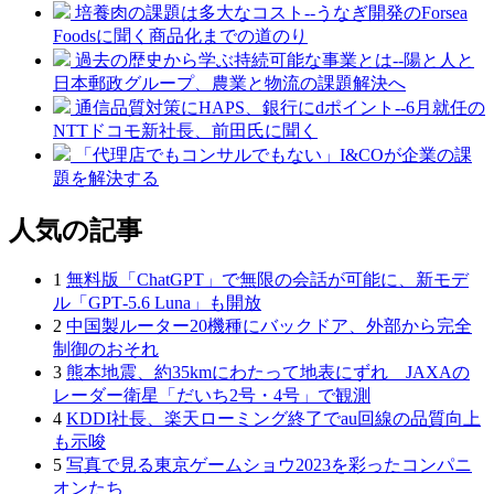
培養肉の課題は多大なコスト--うなぎ開発のForsea
Foodsに聞く商品化までの道のり
過去の歴史から学ぶ持続可能な事業とは--陽と人と
日本郵政グループ、農業と物流の課題解決へ
通信品質対策にHAPS、銀行にdポイント--6月就任の
NTTドコモ新社長、前田氏に聞く
「代理店でもコンサルでもない」I&COが企業の課
題を解決する
人気の記事
1
無料版「ChatGPT」で無限の会話が可能に、新モデ
ル「GPT‑5.6 Luna」も開放
2
中国製ルーター20機種にバックドア、外部から完全
制御のおそれ
3
熊本地震、約35kmにわたって地表にずれ JAXAの
レーダー衛星「だいち2号・4号」で観測
4
KDDI社長、楽天ローミング終了でau回線の品質向上
も示唆
5
写真で見る東京ゲームショウ2023を彩ったコンパニ
オンたち