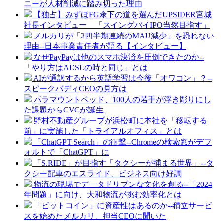
ニーが人材削減に踏み切った理由
【独占】みずほFG傘下の道を選んだUPSIDER宮城
社長インタビュー 「スイングバイIPO当然目指す」
メルカリが「2四半期連続のMAU減少」を恐れない
理由--日本事業責任者が語る【インタビュー】
なぜPayPayは他のスマホ決済を圧倒できたのか--
「やり方はADSLの時と同じ」とは
AIが通訳するから英語学習は今後「オワコン」？--
スピークバディCEOの見方は
パラマウントベッド、100人の若手が浮き彫りにし
た課題からCVCが誕生
野村不動産グループが浜松町に本社を「移転する
前」に実施した「トライアルオフィス」とは
「ChatGPT Search」の衝撃--Chromeの検索窓がデフ
ォルトで「ChatGPT」に
「S.RIDE」が目指す「タクシーが捕まる世界」--タ
クシー配車のエスライド、ビジネス向け好調
物流の現場でデータドリブンな文化を創る--「2024
年問題」に向け、大和物流が挑む効率化とは
「ビットコイン」に資産性はあるのか--積立サービ
スを始めたメルカリ、担当CEOに聞いた