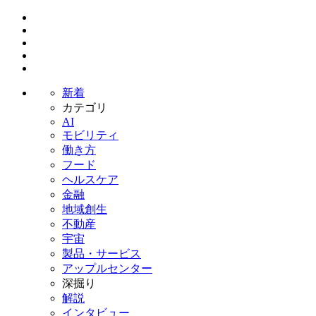
新着
カテゴリ
AI
モビリティ
働き方
フード
ヘルスケア
金融
地域創生
不動産
宇宙
製品・サービス
アップルセンター
深掘り
解説
インタビュー