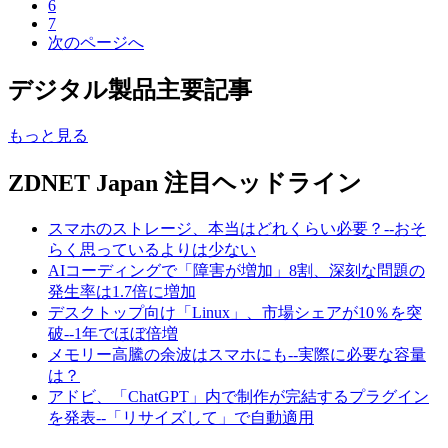
6
7
次のページへ
デジタル製品主要記事
もっと見る
ZDNET Japan 注目ヘッドライン
スマホのストレージ、本当はどれくらい必要？--おそ
らく思っているよりは少ない
AIコーディングで「障害が増加」8割、深刻な問題の
発生率は1.7倍に増加
デスクトップ向け「Linux」、市場シェアが10％を突
破--1年でほぼ倍増
メモリー高騰の余波はスマホにも--実際に必要な容量
は？
アドビ、「ChatGPT」内で制作が完結するプラグイン
を発表--「リサイズして」で自動適用