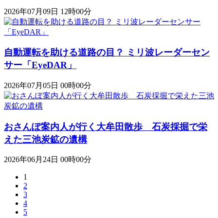
2026年07月09日 12時00分
自動運転を助ける道路の目？ ミリ波レーダーセン
サー「EyeDAR」
2026年07月05日 00時00分
おさんぽ案内人が行く大牟田散歩 石炭採掘で栄
えた三池炭鉱の遺構
2026年06月24日 00時00分
1
2
3
4
5