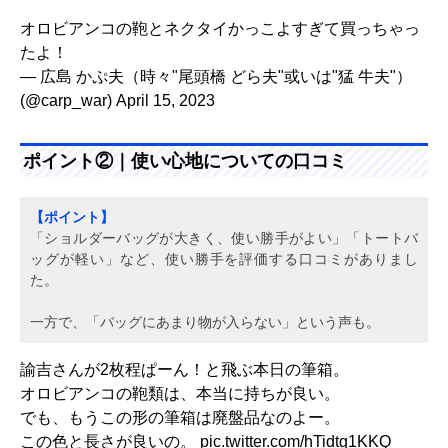
オロビアンコの鞄とネクタイかっこよすぎて買っちゃっ
たよ！
— 広島 かぷ夫（時々"尾頭橋 どら夫"或いは"猛 牛夫"）
(@carp_war)
April 15, 2023
ポイント②｜使い心地についての口コミ
【ポイント】
「ショルダーバッグが大きく、使い勝手がよい」「トートバ
ッグが軽い」など、使い勝手を評価する口コミがありまし
た。
一方で、「バッグにあまり物が入らない」という声も。
諭吉さんが2枚程ぱーん！と飛ぶ本日の筆箱。
オロビアンコの鞄類は、本当に持ちが良い。
でも、もうこの形の筆箱は廃盤品なのよー。
この色と長さが良いの。
pic.twitter.com/hTidtg1KKQ