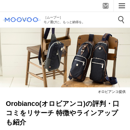
［ムーブー］
モノ選びに、もっと納得を。
オロビアンコ提供
Orobianco(オロビアンコ)の評判・口
コミをリサーチ 特徴やラインアップ
も紹介