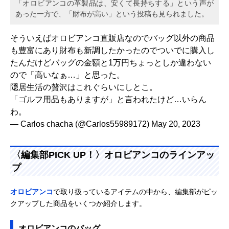
「オロビアンコの革製品は、安くて長持ちする」という声が
あった一方で、「財布が高い」という投稿も見られました。
そういえばオロビアンコ直販店なのでバッグ以外の商品
も豊富にあり財布も新調したかったのでついでに購入し
たんだけどバッグの金額と1万円ちょっとしか違わない
ので「高いなぁ…」と思った。
隠居生活の贅沢はこれぐらいにしとこ。
「ゴルフ用品もありますが」と言われたけど…いらん
わ。
— Carlos chacha (@Carlos55989172)
May 20, 2023
〈編集部PICK UP！〉オロビアンコのラインアッ
プ
オロビアンコ
で取り扱っているアイテムの中から、編集部がピッ
クアップした商品をいくつか紹介します。
オロビアンコのバッグ