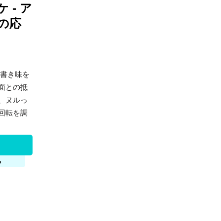
 - ア
の応
 書き味を
面との抵
、ヌルっ
回転を調
る