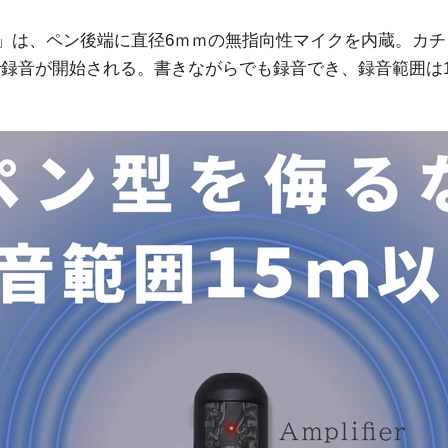
800」は、ペン後端に直径6ｍｍの無指向性マイクを内蔵。カ
録音が開始される。書きながらでも録音でき、録音範囲は1
。