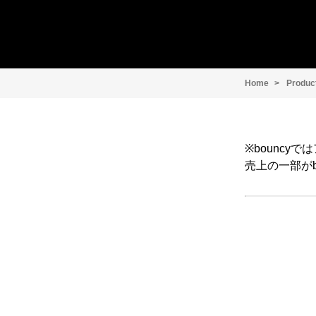
Home
Produc
※bounc
売上の一部がb