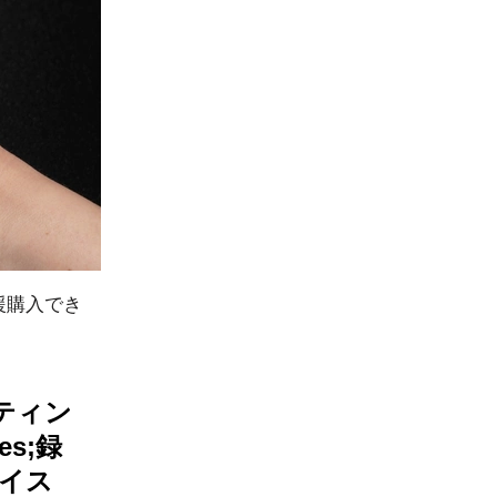
援購入でき
ティン
s;録
ボイス