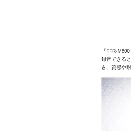
「FFR-M
録音できる
き、質感や