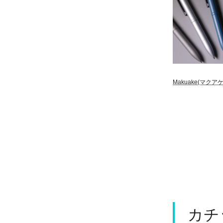
Makuake(マクアケ
カチ