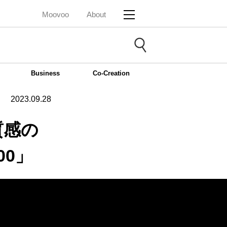
Moovoo
About
Business
Co-Creation
2023.09.28
質感の
00」