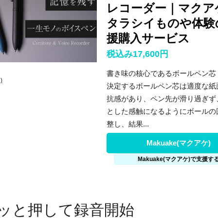
レコーダー｜マクアケ
タラシイものや体験
援購入サービス
税込み17,600円
書き味の核心であるボールペン芯
)
決定するボールペン芯は適度な紙
抗感があり、ペン先が滑り過ぎず
とした感触になるようにボールの
整し、結果...
Makuake(マクアケ)
Makuake(マクアケ)で支援す
ッと押して録音開始