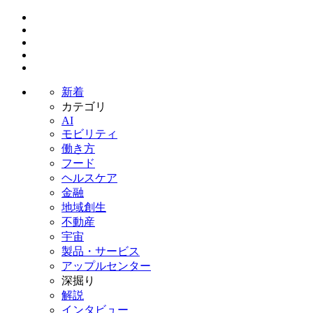
新着
カテゴリ
AI
モビリティ
働き方
フード
ヘルスケア
金融
地域創生
不動産
宇宙
製品・サービス
アップルセンター
深掘り
解説
インタビュー