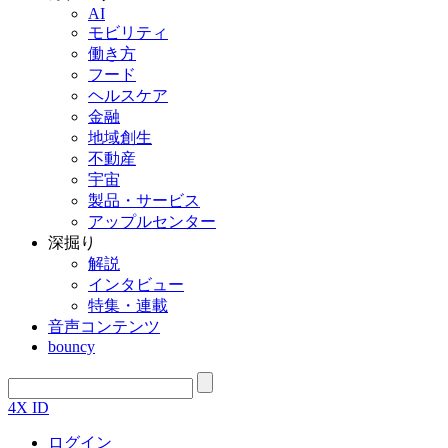
AI
モビリティ
働き方
フード
ヘルスケア
金融
地域創生
不動産
宇宙
製品・サービス
アップルセンター
深掘り
解説
インタビュー
特集・連載
音声コンテンツ
bouncy
4X ID
ログイン