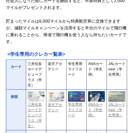
社会人になった際にカードを継続すると、卒業特典として2,000
マイルがプレゼントされます。
貯まったマイルは6,000マイルから特典航空券に交換できます
が、減額マイルキャンペーンを活用すると半分のマイルで飛行機
に乗れることから、帰省で飛行機を使う人なら持ちたいカードで
す。
<学生専用のクレカ一覧表>
三井住友
楽天アカ
学生専用
ANAカー
JALカード
カード
カードデ
デミー
ライフカ
ド（学生
navi（学
ビュープ
ード
用）
生専用）
ラス（学
生）
券面
ANAカー
学生専用
JALカード
三井住友
楽天アカ
ド（学生
ライフカ
navi（学
カードデ
デミー
用）
ード
生専用）
ビュープ
ラス（学
生）