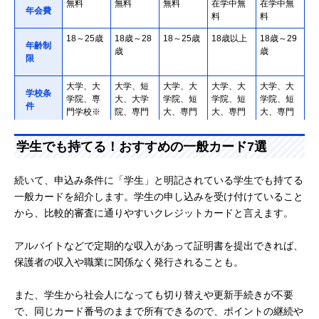
無料
無料
無料
在学中無
在学中無
年会費
料
料
18～25歳
18歳～28
18～25歳
18歳以上
18歳～29
年齢制
歳
歳
限
大学、大
大学、短
大学、大
大学、大
大学、大
学校条
学院、専
大、大学
学院、短
学院、短
学院、短
件
門学校※
院、専門
大、専門
大、専門
大、専門
認可外校
学校※認
学校※認
学校、高
学校、高
有
可外校有
可外校有
専4～5年
専4～5年
学生でも持てる！おすすめの一般カード7選
生※認可
生※認可
外校有
外校有
続いて、申込み条件に「学生」と明記されている学生でも持てる
ポイント2
楽天学割
海外利用
在学中年
在学中年
学生特
一般カードを紹介します。学生の申し込みを受け付けていること
倍
自動付帯
で3%現金
会費無
会費無料
典
還元
料、ボー
＆在学中
から、比較的審査に通りやすいクレジットカードと言えます。
ナスマイ
無期限マ
ル
イル、ボ
アルバイトなどで定期的な収入があって証明書を提出できれば、
ーナスマ
イル
保護者の収入や職業に関係なく発行されることも。
Vポイント
楽天ポイ
LIFEサン
ANAマイ
JALマイル
ポイン
また、学生から社会人になっても切り替えや更新手続きが不要
ント
クスポイ
ル
ト
ント
で、同じカード番号のままで所有できるので、ポイントの継続や