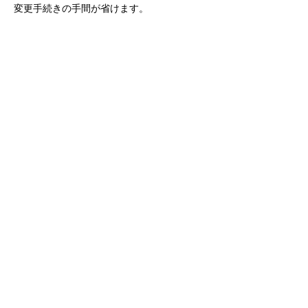
変更手続きの手間が省けます。
1%
1%
0.1%
0.5～1%
1～2%
還元率
ショッピ
海外旅行
国内外旅
国内外旅
国内外旅
保険
ング保険
傷害保険
行傷害・
行傷害保
行傷害保
ショッピ
険
険
ング保険
公式サ
公式サ
公式サ
公式サ
公式サ
リンク
イト
イト
イト
イト
イト