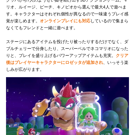
クッパから7人のようせい姫を助け出す3Dアクションゲーム。マ
リオ、ルイージ、ピーチ、キノピオから選んで最大4人で遊べま
す。キャラクターはそれぞれ個性が異なるので一味違うプレイ感
覚が楽しめます。
オンラインプレイにも対応
しているので集まら
なくてもフレンドと一緒に遊べます。
ステージにあるアイテムを投げたり被ったりするだけでなく、ダ
ブルチェリーで分身したり、スーパーベルでネコマリオになった
りと、プレイを盛り上げるパワーアップアイテムも充実。
クリア
後はプレイヤーキャラクターにロゼッタが追加され
、いっそう楽
しみが広がります。