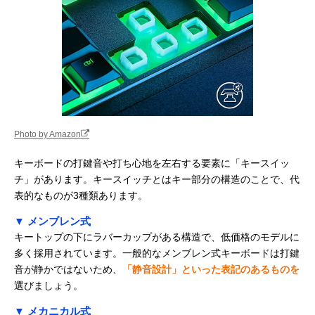
ド SKB-WL29
37.1mm
ミステル(Mistel)
分割モデルならで
幅320×奥行140
Amazonで見る
BAROCCO ML-
はのレイアウトが
高さ28〜
MD770R-U-
可能
34.5mm（左右
SR/BK（静音赤
ニット合体時）
軸）
Razer(レイザー)
クッション性のあ
44.3×14.4×3.1c
Amazonで見る
Ornata V3 X JP
る心地よいキータ
ッチ
Photo by Amazon
バッファロー キー
静音かつ省エネな
約幅430奥行128
Amazonで見る
ボード・マウスセ
キーボード・マウ
高さ22mm（キ
キーボードの打鍵音や打ち心地を左右する要素に「キースイッ
ット
スセット
ボードのみ）
BSKBW328SBK
チ」があります。キースイッチとはキー部分の構造のことで、代
表的なものが3種類あります。
SteelSeries Apex
IP32の防塵・耐水
幅364×奥行150
Amazonで見る
3 TKL
保護機能つき
高さ40mm
▼ メンブレン式
キートップの下にラバーカップがある構造で、低価格のモデルに
多く採用されています。一般的なメンブレン式キーボードは打鍵
音が静かではないため、
「静音設計」といった表記のあるものを
選びましょう。
▼ メカニカル式