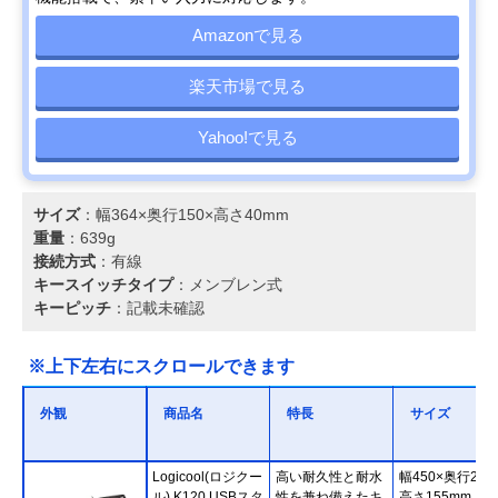
Amazonで見る
楽天市場で見る
Yahoo!で見る
サイズ
：幅364×奥行150×高さ40mm
重量
：639g
接続方式
：有線
キースイッチタイプ
：メンブレン式
キーピッチ
：記載未確認
※上下左右にスクロールできます
外観
商品名
特長
サイズ
Logicool(ロジクー
高い耐久性と耐水
幅450×奥行23.5
ル) K120 USBスタ
性を兼ね備えたキ
高さ155mm