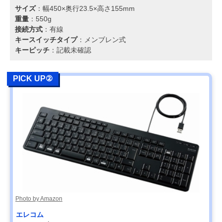
サイズ
：幅450×奥行23.5×高さ155mm
重量
：550g
接続方式
：有線
キースイッチタイプ
：メンブレン式
キーピッチ
：記載未確認
PICK UP②
Photo by Amazon
エレコム