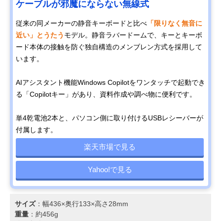
ケーブルが邪魔にならない無線式
従来の同メーカーの静音キーボードと比べ
「限りなく無音に
近い」とうたう
モデル。静音ラバードームで、キーとキーボ
ード本体の接触を防ぐ独自構造のメンブレン方式を採用して
います。
AIアシスタント機能Windows Copilotをワンタッチで起動でき
る「Copilotキー」があり、資料作成や調べ物に便利です。
単4乾電池2本と、パソコン側に取り付けるUSBレシーバーが
付属します。
楽天市場で見る
Yahoo!で見る
サイズ
：幅436×奥行133×高さ28mm
重量
：約456g