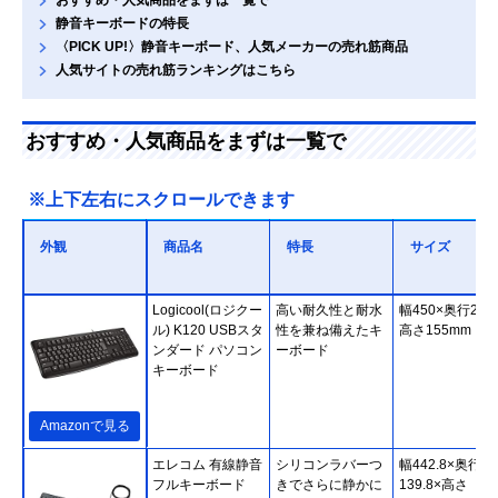
静音キーボードの特長
〈PICK UP!〉静音キーボード、人気メーカーの売れ筋商品
人気サイトの売れ筋ランキングはこちら
おすすめ・人気商品をまずは一覧で
※上下左右にスクロールできます
外観
商品名
特長
サイズ
Logicool(ロジクー
高い耐久性と耐水
幅450×奥行23.5
ル) K120 USBスタ
性を兼ね備えたキ
高さ155mm
ンダード パソコン
ーボード
キーボード
Amazonで見る
エレコム 有線静音
シリコンラバーつ
幅442.8×奥行
フルキーボード
きでさらに静かに
139.8×高さ