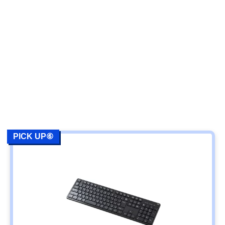
PICK UP⑥