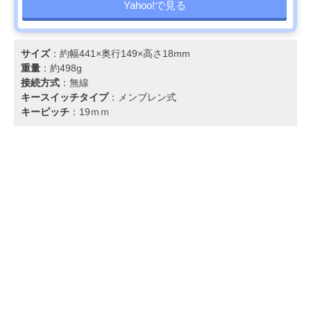
Yahoo!で見る
サイズ
：約幅441×奥行149×高さ18mm
重量
：約498g
接続方式
：無線
キースイッチタイプ
：メンブレン式
キーピッチ
：19ｍｍ