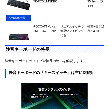
TK-FCM114SKBK
35.3mm（スタ
ド時）
Amazonで見る
ROCCATT Vulcan
リニアスイッチで
幅36×長さ13.33
TKL ROC-12-285
素早いタイピング
高さ3.4cm
にも
静音キーボードの特長
Amazonで見る
ナカバヤシ
ケーブルが邪魔に
幅447×奥行148
静音キーボードのタイプや特長の違いを解説します。
Amazonで見る
(Nakabayashi) 無
ならない無線式
高さ29mm
線静音キーボード
静音キーボードの「キースイッチ」は主に3種類
FKB-R245BK
Logicool(ロジクー
従来モデル比で約
約幅441×奥行
Amazonで見る
ル) MK295 静音ワ
9割ノイズを削減
149×高さ18mm
イヤレスキーボー
ド MK295GP
サンワサプライ 静
オーソドックスな
幅452.2×奥行
Amazonで見る
音スリムキーボー
ワイヤレスタイプ
142.7×高さ