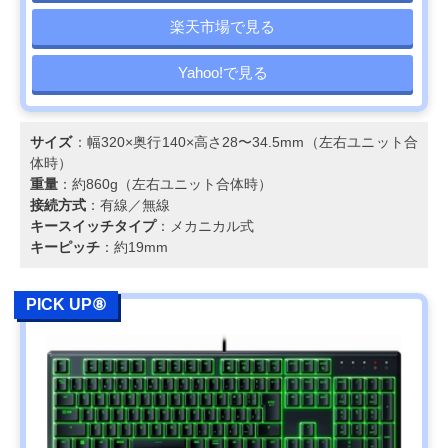
楽天市場で見る
Yahoo!で見る
サイズ
：幅320×奥行140×高さ28〜34.5mm（左右ユニット合
体時）
重量
：約860g（左右ユニット合体時）
接続方式
：有線／無線
キースイッチタイプ
：メカニカル式
キーピッチ
：約19mm
PICK UP⑧