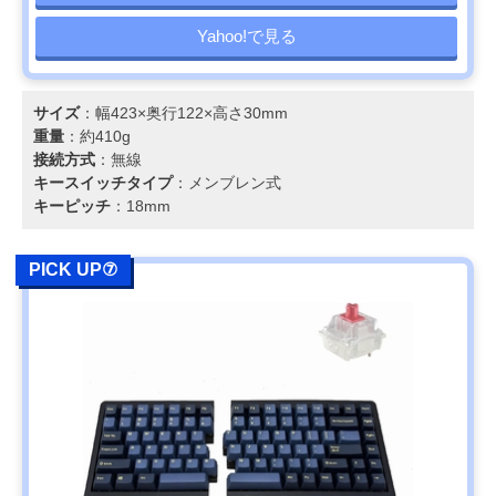
Yahoo!で見る
サイズ
：幅423×奥行122×高さ30mm
重量
：約410g
接続方式
：無線
キースイッチタイプ
：メンブレン式
キーピッチ
：18mm
PICK UP⑦