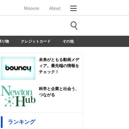
Moovoo
About
乗り物
クレジットカード
その他
未来がともる動画メデ
ィア。最先端の情報を
チェック！
科学と企業と出会う、
つながる
ランキング