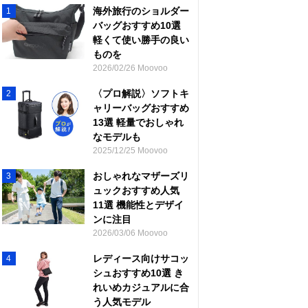
海外旅行のショルダー
1
バッグおすすめ10選
軽くて使い勝手の良い
ものを
2026/02/26 Moovoo
〈プロ解説〉ソフトキ
2
ャリーバッグおすすめ
13選 軽量でおしゃれ
なモデルも
2025/12/25 Moovoo
おしゃれなマザーズリ
3
ュックおすすめ人気
11選 機能性とデザイ
ンに注目
2026/03/06 Moovoo
レディース向けサコッ
4
シュおすすめ10選 き
れいめカジュアルに合
う人気モデル