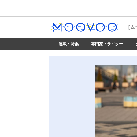
［ム
連載・特集
専門家・ライター