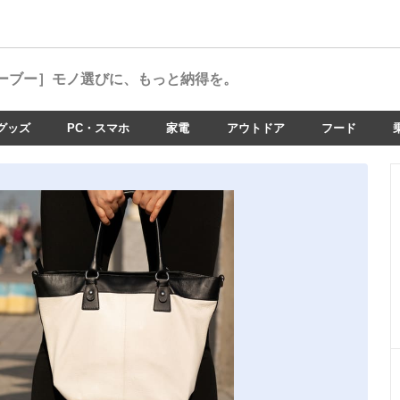
ーブー］
モノ選びに、もっと納得を。
グッズ
PC・スマホ
家電
アウトドア
フード