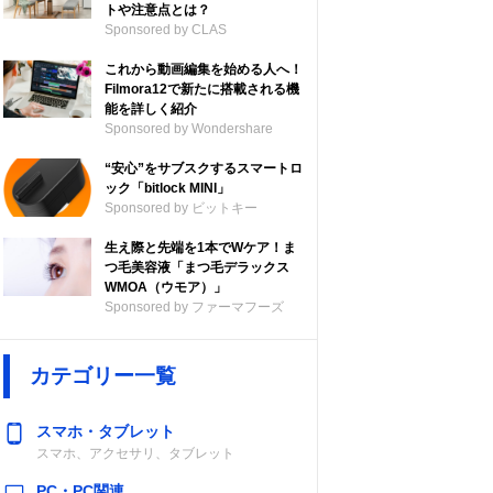
トや注意点とは？
Sponsored by CLAS
これから動画編集を始める人へ！
Filmora12で新たに搭載される機
能を詳しく紹介
Sponsored by Wondershare
“安心”をサブスクするスマートロ
ック「bitlock MINI」
Sponsored by ビットキー
生え際と先端を1本でWケア！ま
つ毛美容液「まつ毛デラックス
WMOA（ウモア）」
Sponsored by ファーマフーズ
カテゴリー一覧
スマホ・タブレット
スマホ、アクセサリ、タブレット
PC・PC関連