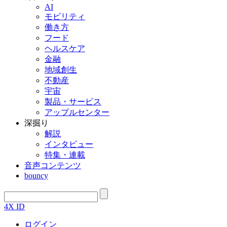
AI
モビリティ
働き方
フード
ヘルスケア
金融
地域創生
不動産
宇宙
製品・サービス
アップルセンター
深掘り
解説
インタビュー
特集・連載
音声コンテンツ
bouncy
4X ID
ログイン