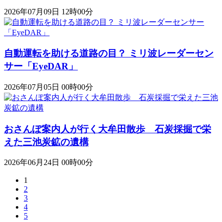
2026年07月09日 12時00分
自動運転を助ける道路の目？ ミリ波レーダーセン
サー「EyeDAR」
2026年07月05日 00時00分
おさんぽ案内人が行く大牟田散歩 石炭採掘で栄
えた三池炭鉱の遺構
2026年06月24日 00時00分
1
2
3
4
5