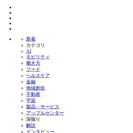
新着
カテゴリ
AI
モビリティ
働き方
フード
ヘルスケア
金融
地域創生
不動産
宇宙
製品・サービス
アップルセンター
深掘り
解説
インタビュー