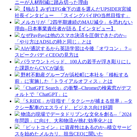
ニーが人材削減に踏み切った理由
【独占】みずほFG傘下の道を選んだUPSIDER宮城
社長インタビュー 「スイングバイIPO当然目指す」
メルカリが「2四半期連続のMAU減少」を恐れない
理由--日本事業責任者が語る【インタビュー】
なぜPayPayは他のスマホ決済を圧倒できたのか--
「やり方はADSLの時と同じ」とは
AIが通訳するから英語学習は今後「オワコン」？--
スピークバディCEOの見方は
パラマウントベッド、100人の若手が浮き彫りにし
た課題からCVCが誕生
野村不動産グループが浜松町に本社を「移転する
前」に実施した「トライアルオフィス」とは
「ChatGPT Search」の衝撃--Chromeの検索窓がデフ
ォルトで「ChatGPT」に
「S.RIDE」が目指す「タクシーが捕まる世界」--タ
クシー配車のエスライド、ビジネス向け好調
物流の現場でデータドリブンな文化を創る--「2024
年問題」に向け、大和物流が挑む効率化とは
「ビットコイン」に資産性はあるのか--積立サービ
スを始めたメルカリ、担当CEOに聞いた