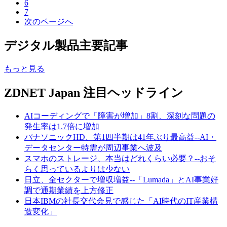
6
7
次のページへ
デジタル製品主要記事
もっと見る
ZDNET Japan 注目ヘッドライン
AIコーディングで「障害が増加」8割、深刻な問題の
発生率は1.7倍に増加
パナソニックHD、第1四半期は41年ぶり最高益--AI・
データセンター特需が周辺事業へ波及
スマホのストレージ、本当はどれくらい必要？--おそ
らく思っているよりは少ない
日立、全セクターで増収増益--「Lumada」とAI事業好
調で通期業績を上方修正
日本IBMの社長交代会見で感じた「AI時代のIT産業構
造変化」