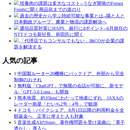
培養肉の課題は多大なコスト--うなぎ開発のForsea
Foodsに聞く商品化までの道のり
過去の歴史から学ぶ持続可能な事業とは--陽と人と
日本郵政グループ、農業と物流の課題解決へ
通信品質対策にHAPS、銀行にdポイント--6月就任の
NTTドコモ新社長、前田氏に聞く
「代理店でもコンサルでもない」I&COが企業の課
題を解決する
人気の記事
1
中国製ルーター20機種にバックドア、外部から完全
制御のおそれ
2
無料版「ChatGPT」で無限の会話が可能に、新モデ
ル「GPT‑5.6 Luna」も開放
3
熊本地震、約35kmにわたって地表にずれ JAXAの
レーダー衛星「だいち2号・4号」で観測
4
ドコモ・バイクシェア、8月1日以降の利用料金を全
額返金へ 正常に使えた人も対象
5
音楽生成AIのSuno、著作権問題を受け楽曲に「電子
透かし」導入へ