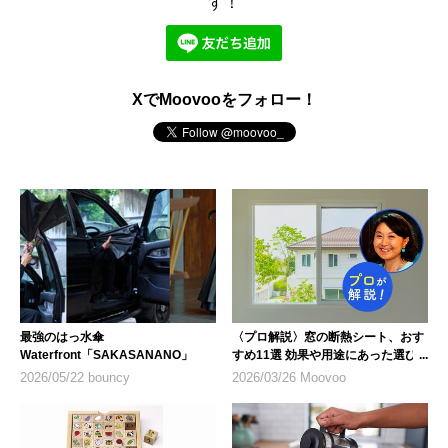
す！
XでMoovooをフォロー！
最強のはっ水傘
〈プロ解説〉窓の断熱シート、おす
Waterfront「SAKASANANO」
すめ11選 効果や用途にあった選び
方も紹介
2026/05/22 bouncy
2026/03/26 Moovoo