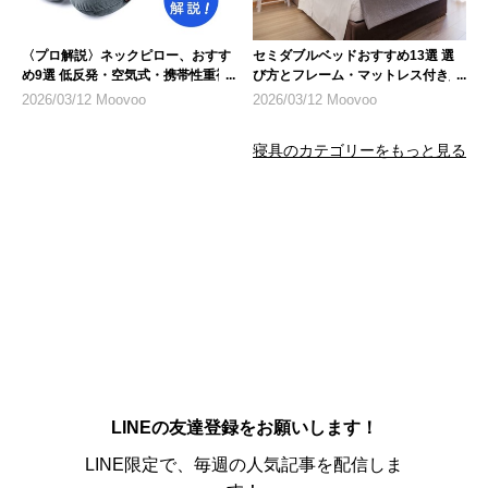
〈プロ解説〉ネックピロー、おすす
セミダブルベッドおすすめ13選 選
め9選 低反発・空気式・携帯性重視
び方とフレーム・マットレス付き人
の選び方
気商品
2026/03/12 Moovoo
2026/03/12 Moovoo
寝具のカテゴリーをもっと見る
LINEの友達登録をお願いします！
LINE限定で、毎週の人気記事を配信しま