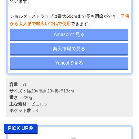
ています。
ショルダーストラップは最大69cmまで長さ調節ができ、
子供
から大人まで幅広い世代で使用
できます。
Amazonで見る
楽天市場で見る
Yahoo!で見る
容量
：7L
サイズ
：幅20×高さ29×奥行13cm
重さ
：220g
主な素材
：ビニロン
ポケット数
：3
PICK UP④