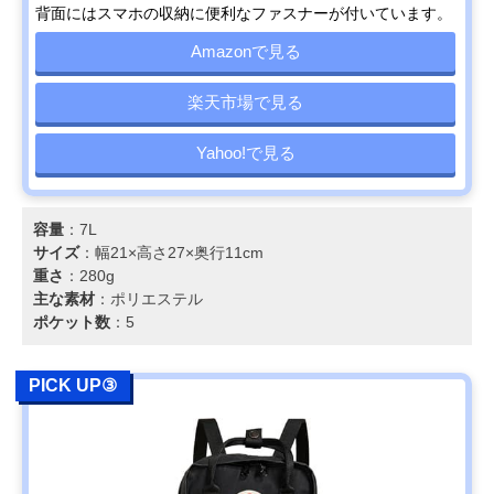
背面にはスマホの収納に便利なファスナーが付いています。
Amazonで見る
楽天市場で見る
Yahoo!で見る
容量
：7L
サイズ
：幅21×高さ27×奥行11cm
重さ
：280g
主な素材
：ポリエステル
ポケット数
：5
PICK UP③