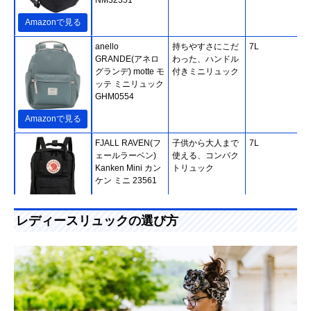
Amazonで見る
anello
持ちやすさにこだ
7L
GRANDE(アネロ
わった、ハンドル
グランデ) motte モ
付きミニリュック
ッテ ミニリュック
GHM0554
Amazonで見る
FJALL RAVEN(フ
子供から大人まで
7L
ェールラーベン)
使える、コンパク
Kanken Mini カン
トリュック
ケン ミニ 23561
Amazonで見る
レディースリュックの選び方
Kanana project(カ
小さすぎず大きす
7L
ナナ プロジェク
ぎず、ちょうど良
ト) エブリーリュ
いサイズ感
ック 小 31661