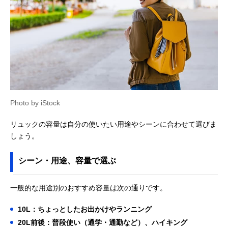
Amazonで見る
legato largo(レガ
軽さにとことんこ
約9L
Amazonで見る
ートラルゴ) かる
だわった、きれい
いかばん 縦型A4
めリュック
リュック LG-
P0114Z
anello(アネロ)
ガバッと大きく開
約10L
Amazonで見る
CROSS BOTTLE
く、がま口タイプ
クロスボトル 口金
のリュック
リュック (S)
Photo by iStock
ATB0197Z
MANHATTAN
どんなコーデにも
12L
Amazonで見る
リュックの容量は自分の使いたい用途やシーンに合わせて選びま
PASSAGE(マンハ
合わせやすい、シ
しょう。
ッタンパッセージ)
ンプルデザイン
リュックサック13
#1301
シーン・用途、容量で選ぶ
moz(モズ) 多機能
かわいくておしゃ
約12L
Amazonで見る
リュックサック
れ、飽きのこない
一般的な用途別のおすすめ容量は次の通りです。
ZZEI-05
北欧デザイン
anello
トートとしても使
13L
Amazonで見る
10L：ちょっとしたお出かけやランニング
GRANDE(アネロ
える、持ち手付き
20L前後：普段使い（通学・通勤など）、ハイキング
グランデ) CABIN
2WAYリュック