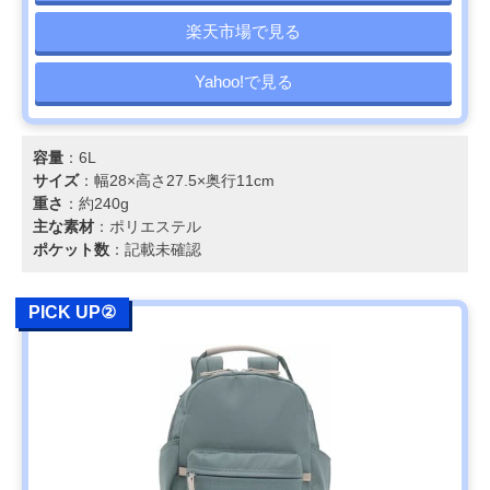
楽天市場で見る
Yahoo!で見る
容量
：6L
サイズ
：幅28×高さ27.5×奥行11cm
重さ
：約240g
主な素材
：ポリエステル
ポケット数
：記載未確認
PICK UP②