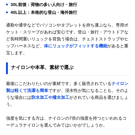
トート型リュック
30L前後：荷物の多い人向け・旅行
GTM0171Z
40L以上：本格的な登山・海外旅行
吉田カバン ポータ
カジュアルからビ
約15L
Amazonで見る
ー シア デイパッ
ジネスまで、幅広
通勤や通学などでパソコンやタブレットを持ち運ぶなら、専用ポ
ク 871-15123／
いシーンで活躍
ケット・スリーブがあれば安心です。登山・旅行・アウトドアな
871-05123
ど長時間重いリュックを背負う場合は、チェストストラップやヒ
marimekko(マリメ
流行に左右され
約20L
Amazonで見る
ップハーネスなど、
体にリュックがフィットする機能
があると重
ッコ) Roadie
ず、長く愛用でき
宝します。
BUDDY バディ
る定番デザイン
Coleman(コール
収容力がある、マ
約25L
Amazonで見る
ナイロンや本革、素材で選ぶ
マン) ウォーカー
ルチユースなユニ
25 2000038978
セックスモデル
THE NORTH
日常とアウトドア
26L
Amazonで見る
最後にこだわりたいのが素材です。多く販売されている
ナイロン
FACE(ザノースフ
に使える、機能的
製は軽くて洗濯も簡単
ですが、浸水性が気になることも。そのよ
ェイス) ジェスタ
なデザイン
うな場合には
防水加工や撥水加工
がされている商品を選びましょ
ー NM82462
う。
NEIKIDNIS(ネイキ
夜間の視認性アッ
27L
Amazonで見る
ドニス) メッシュ
プ、光を反射する
ストリング バック
ストリング付き
強度を気にする方は、ナイロンの7倍の強度を持つといわれるコ
パック
ーデュラナイロンを選んでみてはいかがでしょうか。
MILKFED.(ミルク
通勤・通学におす
30L
Amazonで見る