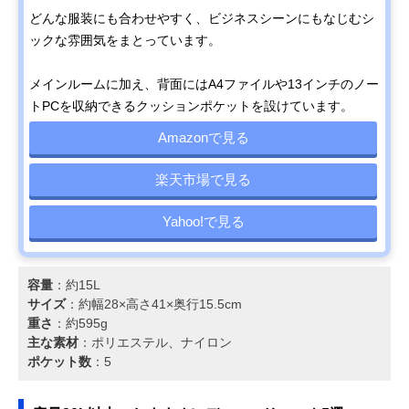
どんな服装にも合わせやすく、ビジネスシーンにもなじむシ
ックな雰囲気をまとっています。
メインルームに加え、背面にはA4ファイルや13インチのノー
トPCを収納できるクッションポケットを設けています。
Amazonで見る
楽天市場で見る
Yahoo!で見る
容量
：約15L
サイズ
：約幅28×高さ41×奥行15.5cm
重さ
：約595g
主な素材
：ポリエステル、ナイロン
ポケット数
：5