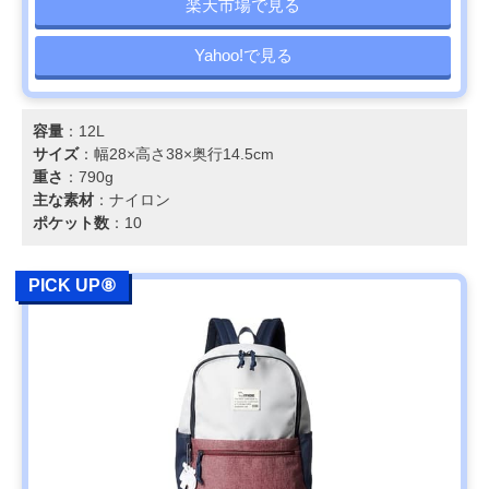
楽天市場で見る
Yahoo!で見る
容量
：12L
サイズ
：幅28×高さ38×奥行14.5cm
重さ
：790g
主な素材
：ナイロン
ポケット数
：10
PICK UP⑧