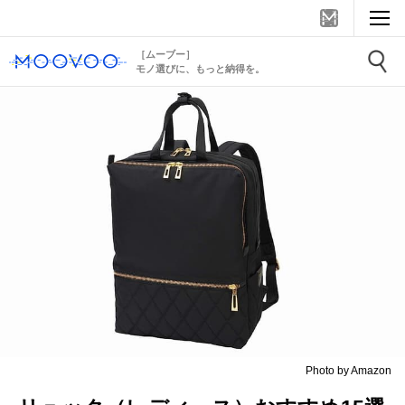
［ムーブー］
モノ選びに、もっと納得を。
Photo by Amazon