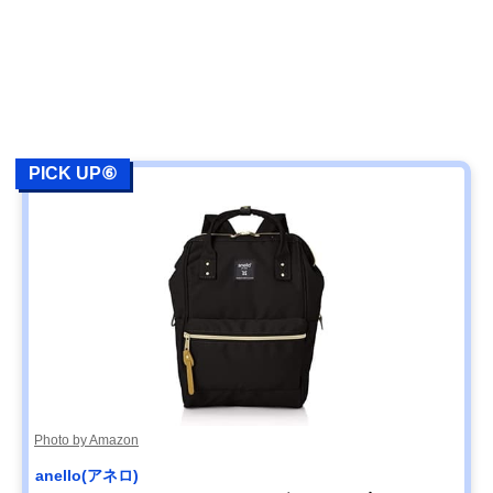
PICK UP⑥
Photo by Amazon
anello(アネロ)