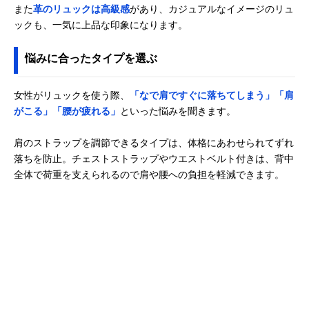
フェド) ACTIVE
すめ、荷物がたっ
また
革のリュックは高級感
があり、カジュアルなイメージのリュ
DOUBLE
ぷり入る大容量
ックも、一気に上品な印象になります。
POCKET MOLLE
BACKPACK
103224053008
悩みに合ったタイプを選ぶ
女性がリュックを使う際、
「なで肩ですぐに落ちてしまう」「肩
がこる」「腰が疲れる」
といった悩みを聞きます。
肩のストラップを調節できるタイプは、体格にあわせられてずれ
落ちを防止。チェストストラップやウエストベルト付きは、背中
全体で荷重を支えられるので肩や腰への負担を軽減できます。