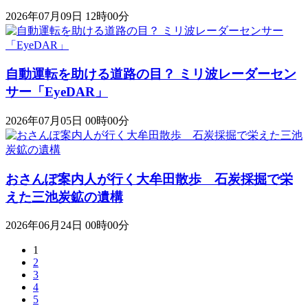
2026年07月09日 12時00分
自動運転を助ける道路の目？ ミリ波レーダーセン
サー「EyeDAR」
2026年07月05日 00時00分
おさんぽ案内人が行く大牟田散歩 石炭採掘で栄
えた三池炭鉱の遺構
2026年06月24日 00時00分
1
2
3
4
5