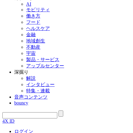
AI
モビリティ
働き方
フード
ヘルスケア
金融
地域創生
不動産
宇宙
製品・サービス
アップルセンター
深掘り
解説
インタビュー
特集・連載
音声コンテンツ
bouncy
4X ID
ログイン