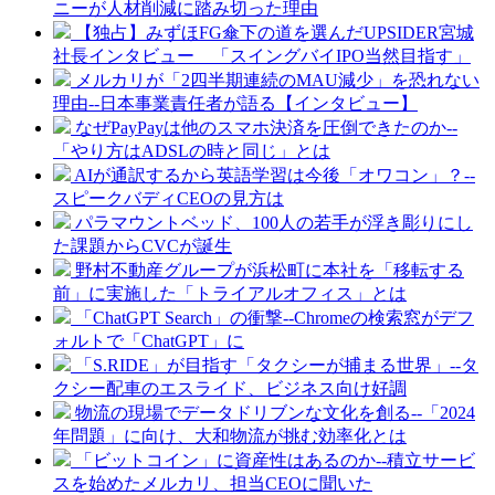
ニーが人材削減に踏み切った理由
【独占】みずほFG傘下の道を選んだUPSIDER宮城
社長インタビュー 「スイングバイIPO当然目指す」
メルカリが「2四半期連続のMAU減少」を恐れない
理由--日本事業責任者が語る【インタビュー】
なぜPayPayは他のスマホ決済を圧倒できたのか--
「やり方はADSLの時と同じ」とは
AIが通訳するから英語学習は今後「オワコン」？--
スピークバディCEOの見方は
パラマウントベッド、100人の若手が浮き彫りにし
た課題からCVCが誕生
野村不動産グループが浜松町に本社を「移転する
前」に実施した「トライアルオフィス」とは
「ChatGPT Search」の衝撃--Chromeの検索窓がデフ
ォルトで「ChatGPT」に
「S.RIDE」が目指す「タクシーが捕まる世界」--タ
クシー配車のエスライド、ビジネス向け好調
物流の現場でデータドリブンな文化を創る--「2024
年問題」に向け、大和物流が挑む効率化とは
「ビットコイン」に資産性はあるのか--積立サービ
スを始めたメルカリ、担当CEOに聞いた