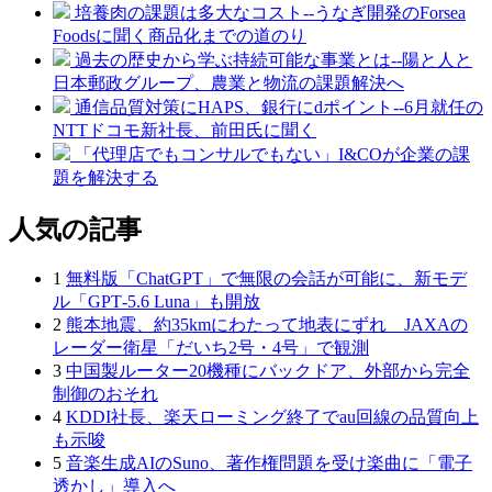
培養肉の課題は多大なコスト--うなぎ開発のForsea
Foodsに聞く商品化までの道のり
過去の歴史から学ぶ持続可能な事業とは--陽と人と
日本郵政グループ、農業と物流の課題解決へ
通信品質対策にHAPS、銀行にdポイント--6月就任の
NTTドコモ新社長、前田氏に聞く
「代理店でもコンサルでもない」I&COが企業の課
題を解決する
人気の記事
1
無料版「ChatGPT」で無限の会話が可能に、新モデ
ル「GPT‑5.6 Luna」も開放
2
熊本地震、約35kmにわたって地表にずれ JAXAの
レーダー衛星「だいち2号・4号」で観測
3
中国製ルーター20機種にバックドア、外部から完全
制御のおそれ
4
KDDI社長、楽天ローミング終了でau回線の品質向上
も示唆
5
音楽生成AIのSuno、著作権問題を受け楽曲に「電子
透かし」導入へ