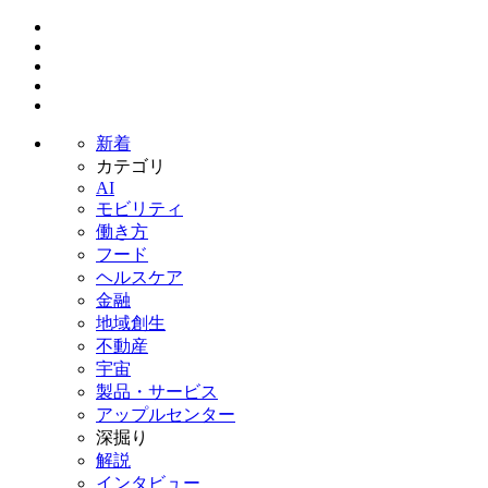
新着
カテゴリ
AI
モビリティ
働き方
フード
ヘルスケア
金融
地域創生
不動産
宇宙
製品・サービス
アップルセンター
深掘り
解説
インタビュー