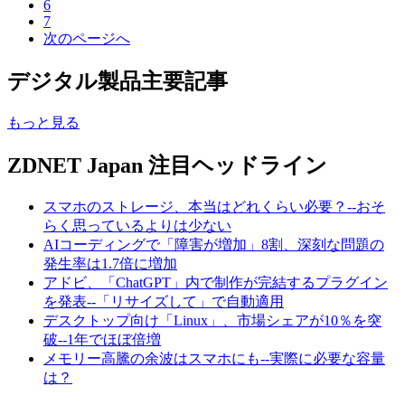
6
7
次のページへ
デジタル製品主要記事
もっと見る
ZDNET Japan 注目ヘッドライン
スマホのストレージ、本当はどれくらい必要？--おそ
らく思っているよりは少ない
AIコーディングで「障害が増加」8割、深刻な問題の
発生率は1.7倍に増加
アドビ、「ChatGPT」内で制作が完結するプラグイン
を発表--「リサイズして」で自動適用
デスクトップ向け「Linux」、市場シェアが10％を突
破--1年でほぼ倍増
メモリー高騰の余波はスマホにも--実際に必要な容量
は？