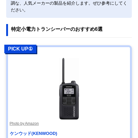
力トランシーバー
ランシーバー
起部含まず）
調な、人気メーカーの製品を紹介します。ぜひ参考にしてく
ラペルトーク DJ-
ださい。
PX7
エフ・アール・シ
届いたその日から
幅58×奥行28×
Amazonで見る
ー 特定小電力トラ
使えるリーズナブ
さ103mm（突起
特定小電力トランシーバーのおすすめ6選
ンシーバー ET-
ルな2台セット
部含まず）
20X
八重洲無線
コンパクトながら
幅54×奥行29.2
Amazonで見る
PICK UP①
(Yaesumusen) ス
広い通信エリアを
さ88mm（突起
タンダードホライ
カバーできる
含まず）
ゾン SR510
バーテックススタ
米軍MIL規格をク
幅56×奥行31×
Amazonで見る
ンダードLMR ス
リアした耐衝に強
さ100mm（突起
タンダード
いボディ
部含まず）
VXD30 増波モデ
ル
アルインコ
シーンにあわせて
幅55.8×奥行32.
Amazonで見る
(Alinco) ハンディ
3段階の出力切り
高さ95.8mm（
トランシーバー
替えが可能
起部含まず）
DJ-DPS70EKA
Photo by Amazon
アイコム(ICOM)
ワイヤレス接続が
幅50×奥行27×
Amazonで見る
ケンウッド(KENWOOD)
IC-DPR4 PLUS
可能なBluetooth対
さ93mm（突起