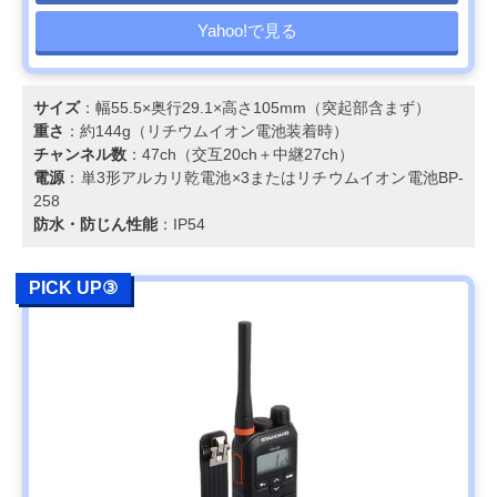
Yahoo!で見る
サイズ
：幅55.5×奥行29.1×高さ105mm（突起部含まず）
重さ
：約144g（リチウムイオン電池装着時）
チャンネル数
：47ch（交互20ch＋中継27ch）
電源
：単3形アルカリ乾電池×3またはリチウムイオン電池BP-
258
防水・防じん性能
：IP54
PICK UP③