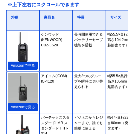
※上下左右にスクロールできます
外観
商品名
特長
サイズ
ケンウッド
長時間使用できる
幅55.5×奥行26.
(KENWOOD)
バッテリーセーブ
高さ104.2mm
UBZ-LS20
機能を搭載
起部含まず）
Amazonで見る
アイコム(ICOM)
最大3つのグルー
幅55.5×奥行29.
IC-4120
プを瞬時に切り替
高さ105mm（突
えられる
起部含まず）
Amazonで見る
バーテックススタ
ビジネスからレジ
幅47×奥行22×
ンダードLMR ス
ャーまで、誰でも
さ80mm（突起
タンダード FTH-
簡単に使える
含まず）
314