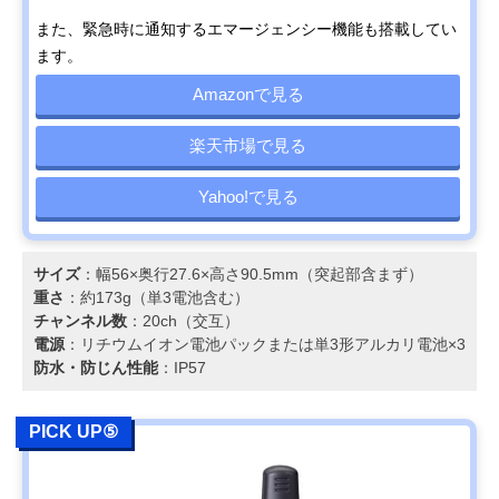
また、緊急時に通知するエマージェンシー機能も搭載してい
ます。
Amazonで見る
楽天市場で見る
Yahoo!で見る
サイズ
：幅56×奥行27.6×高さ90.5mm（突起部含まず）
重さ
：約173g（単3電池含む）
チャンネル数
：20ch（交互）
電源
：リチウムイオン電池パックまたは単3形アルカリ電池×3
防水・防じん性能
：IP57
PICK UP⑤