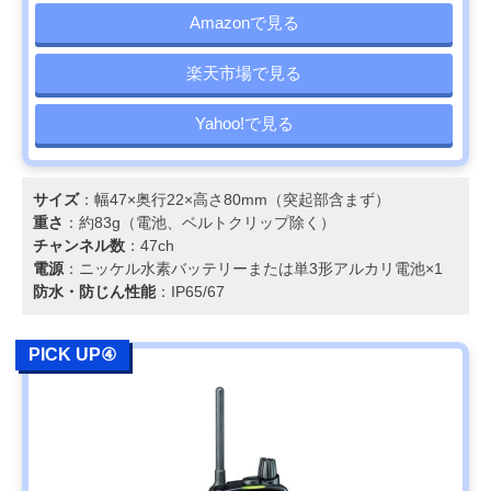
Amazonで見る
楽天市場で見る
Yahoo!で見る
サイズ
：幅47×奥行22×高さ80mm（突起部含まず）
重さ
：約83g（電池、ベルトクリップ除く）
チャンネル数
：47ch
電源
：ニッケル水素バッテリーまたは単3形アルカリ電池×1
防水・防じん性能
：IP65/67
PICK UP④