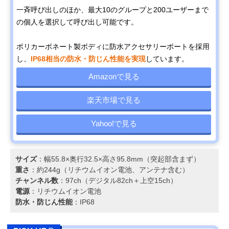
一斉呼び出しのほか、最大10のグループと200ユーザーまで
の個人を選択して呼び出し可能です。
ポリカーボネート製ボディに防水アクセサリーポートを採用
し、
IP68相当の防水・防じん性能を実現
しています。
Amazonで見る
楽天市場で見る
Yahoo!で見る
サイズ
：幅55.8×奥行32.5×高さ95.8mm（突起部含まず）
重さ
：約244g（リチウムイオン電池、アンテナ含む）
チャンネル数
：97ch（デジタル82ch＋上空15ch）
電源
：リチウムイオン電池
防水・防じん性能
：IP68