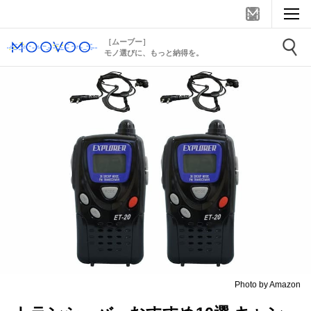
［ムーブー］
モノ選びに、もっと納得を。
Photo by Amazon