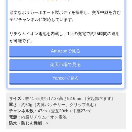
頑丈なポリカーボネート製ボディを採用し、交互中継を含む
全47チャンネルに対応しています。
リチウムイオン電池を内蔵し、1回の充電で約25時間の運用
が可能です。
Amazonで見る
楽天市場で見る
Yahoo!で見る
サイズ
：幅41.6×奥行17.2×高さ52.6mm（突起部含まず）
重さ
：約50g（内臓バッテリー、クリップ含む）
チャンネル数
：47ch（交互20ch＋中継27ch）
電源
：内臓リチウムイオン電池
防水・防じん性能
：×