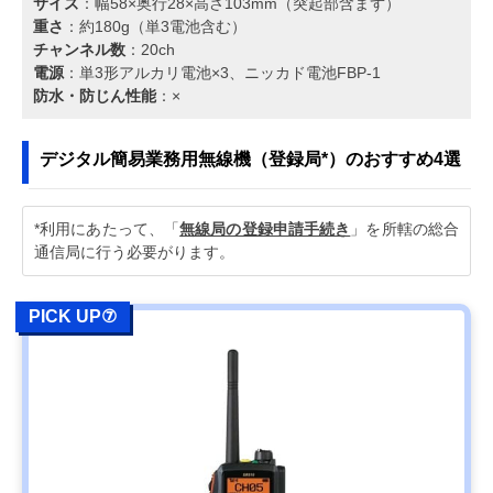
サイズ
：幅58×奥行28×高さ103mm（突起部含まず）
重さ
：約180g（単3電池含む）
チャンネル数
：20ch
電源
：単3形アルカリ電池×3、ニッカド電池FBP-1
防水・防じん性能
：×
デジタル簡易業務用無線機（登録局*）のおすすめ4選
*利用にあたって、「
無線局の登録申請手続き
」を所轄の総合
通信局に行う必要がります。
PICK UP⑦