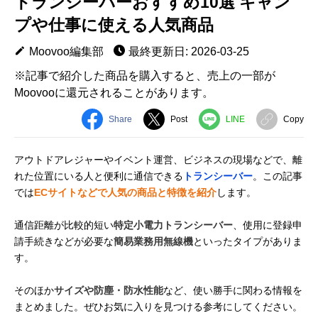
トランシーバーおすすめ10選 キャン
プや仕事に使える人気商品
Moovoo編集部
最終更新日: 2026-03-25
※記事で紹介した商品を購入すると、売上の一部が
Moovooに還元されることがあります。
Share
Post
LINE
Copy
アウトドアレジャーやイベント運営、ビジネスの現場などで、離
れた位置にいる人と便利に通信できる
トランシーバー
。この記事
では
ECサイトなどで人気の商品と特徴を紹介
します。
通信距離が比較的短い
特定小電力トランシーバー
、使用に登録申
請手続きなどが必要な
簡易業務用無線機
といったタイプがありま
す。
そのほか
サイズや防塵・防水性能
など、使い勝手に関わる情報を
まとめました。ぜひお気に入りを見つける参考にしてください。