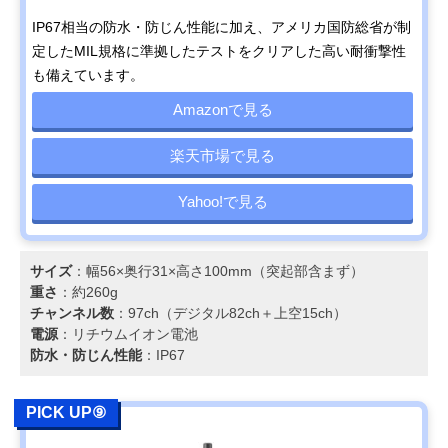
IP67相当の防水・防じん性能に加え、アメリカ国防総省が制
定したMIL規格に準拠したテストをクリアした高い耐衝撃性
も備えています。
Amazonで見る
楽天市場で見る
Yahoo!で見る
サイズ
：幅56×奥行31×高さ100mm（突起部含まず）
重さ
：約260g
チャンネル数
：97ch（デジタル82ch＋上空15ch）
電源
：リチウムイオン電池
防水・防じん性能
：IP67
PICK UP⑨