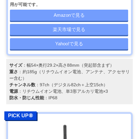
用が可能です。
Amazonで見る
楽天市場で見る
Yahoo!で見る
サイズ
：幅54×奥行29.2×高さ88mm（突起部含まず）
重さ
：約185g（リチウムイオン電池、アンテナ、アクセサリ
ー含む）
チャンネル数
：97ch（デジタル82ch＋上空15ch）
電源
：リチウムイオン電池、単3形アルカリ電池×3
防水・防じん性能
：IP68
PICK UP⑧