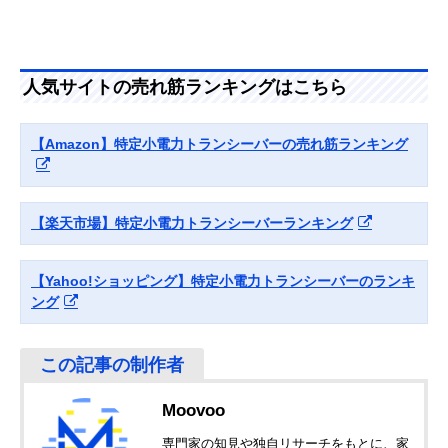
Amazonで見る
(Yaesumusen) ス
広い通信エリアを
さ88mm（突起
タンダードホライ
カバーできる
含まず）
ゾン SR510
バーテックススタ
米軍MIL規格をク
幅56×奥行31×
人気サイトの売れ筋ランキングはこちら
Amazonで見る
ンダードLMR ス
リアした耐衝に強
さ100mm（突起
タンダード
いボディ
部含まず）
VXD30 増波モデ
【Amazon】特定小電力トランシーバーの売れ筋ランキング
ル
アルインコ
シーンにあわせて
幅55.8×奥行32.
Amazonで見る
(Alinco) ハンディ
3段階の出力切り
高さ95.8mm（
トランシーバー
替えが可能
起部含まず）
【楽天市場】特定小電力トランシーバーランキング
DJ-DPS70EKA
アイコム(ICOM)
ワイヤレス接続が
幅50×奥行27×
Amazonで見る
【Yahoo!ショッピング】特定小電力トランシーバーのランキ
IC-DPR4 PLUS
可能なBluetooth対
さ93mm（突起
応モデル
含まず）
ング
Moovoo
専門家の知見や独自リサーチをもとに、家