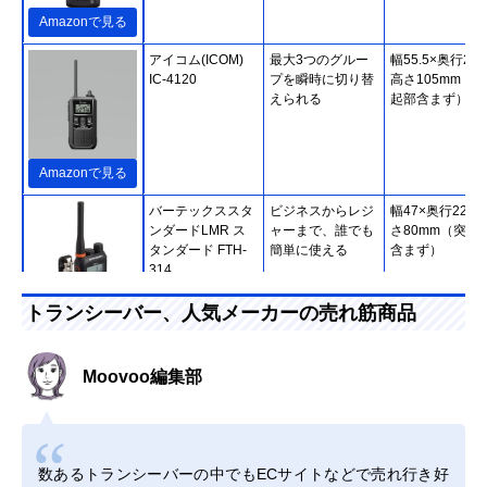
Amazonで見る
アイコム(ICOM)
最大3つのグルー
幅55.5×奥行29.
IC-4120
プを瞬時に切り替
高さ105mm（突
えられる
起部含まず）
Amazonで見る
バーテックススタ
ビジネスからレジ
幅47×奥行22×
ンダードLMR ス
ャーまで、誰でも
さ80mm（突起
タンダード FTH-
簡単に使える
含まず）
314
トランシーバー、人気メーカーの売れ筋商品
Amazonで見る
八重洲無線
騒がしい現場でも
幅56×奥行27.6
Amazonで見る
Moovoo編集部
(Yaesumusen) ス
聞き取りやすい大
さ90.5mm（突
タンダード ホライ
音量設計
部含まず）
ズン SR40
アルインコ
ピンマイク感覚で
幅41.6×奥行17.
Amazonで見る
(Alinco) 特定小電
使用できる小型ト
高さ52.6mm（
数あるトランシーバーの中でもECサイトなどで売れ行き好