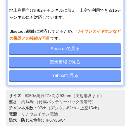
地上利用向けの82チャンネルに加え、上空で利用できる15チ
ャンネルにも対応しています。
Bluetooth機能に対応しているため、
ワイヤレスイヤホンなど
の機器との接続が可能
です。
Amazonで見る
楽天市場で見る
Yahoo!で見る
サイズ
：幅50×奥行27×高さ93mm（突起部含まず）
重さ
：約148g（付属バッテリーパック装着時）
チャンネル数
：97ch（デジタル82ch＋上空15ch）
電源
：リチウムイオン電池
防水・防じん性能
：IP67/55/54