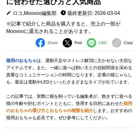
に合わせた選び方と人気商品
ロコ,Moovoo編集部
最終更新日: 2026-03-04
※記事で紹介した商品を購入すると、売上の一部が
Moovooに還元されることがあります。
Share
Post
LINE
Copy
猫用のおもちゃ
は、運動不足やストレス解消に欠かせない大切な
アイテムです。また、一緒に遊べば飼い主との信頼関係を深める
貴重なコミュニケーションの時間になります。定番の猫じゃらし
も、最近は電動やLEDといったさまざまなタイプが出ています。
この記事では、実際に猫を飼っている編集者が、飽きずに遊べる
猫の年齢や好むポイントとともに、使用する目的にあわせた
猫用
のおもちゃの選び方とおもちゃの種類を紹介
します。おすすめの
猫用おもちゃも必見です。ぜひ参考にしてください。