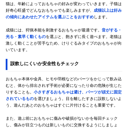
猫は、年齢によっておもちゃの好みが変わっていきます。子猫は
好奇心旺盛でどんなおもちゃでも楽しみますが、
成猫以上は好み
の傾向にあわせたアイテムを選ぶことをおすすめ
します。
成猫には、狩猟本能を刺激するおもちゃが最適です。
音がする・
光る・素早く動くもの
を選ぶと、飽きずに長く遊べます。老猫は
激しく動くことが苦手なため、けりぐるみタイプのおもちゃが向
いています。
誤飲しにくいか安全性もチェック
おもちゃ本体や金具、ヒモや羽根などのパーツをかじって飲み込
むと、体から排出されず手術が必要になったり命の危険が生じた
りすることも。
小さすぎるおもちゃは避け、パーツが頑丈に固定
されているもの
を選びましょう。目を離したすきに誤飲しないよ
う、遊んだあとのおもちゃはすぐに片付けることも重要です。
また、遊ぶ前におもちゃに傷みや破損がないかを毎回チェック
し、傷みが目立つものは新しいものに交換するようにしましょ