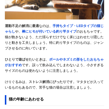
運動不足の解消に最適
なのは、
手持ちタイプ・LEDタイプの猫じ
ゃらし
や、
棒にヒモが付いている釣り竿タイプ
のおもちゃです。
猫が飽きないよう、ただ揺らすだけでなく床にはわせたり隠した
りと動きを工夫しましょう。特に釣り竿タイプのものは、ジャン
プさせるのに向いています。
ひとりで遊ばせたいとき
は、
ボールやネズミの形をしたおもちゃ
がおすすめ
です。誤って飲み込んでしまわないよう、小さすぎる
サイズのものは使わないように注意しましょう。
けりぐるみは、
ストレス解消にぴったり
です。マタタビが入って
いるものもあるので、苦手な猫の場合は注意しましょう。
猫の年齢にあわせる