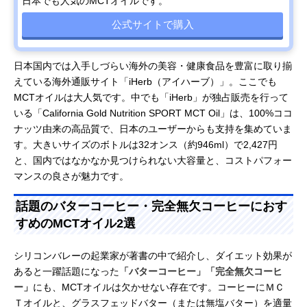
日本でも人気のMCTオイルです。
公式サイトで購入
日本国内では入手しづらい海外の美容・健康食品を豊富に取り揃
えている海外通販サイト「iHerb（アイハーブ）」。ここでも
MCTオイルは大人気です。中でも「iHerb」が独占販売を行って
いる「California Gold Nutrition SPORT MCT Oil」は、100%ココ
ナッツ由来の高品質で、日本のユーザーからも支持を集めていま
す。大きいサイズのボトルは32オンス（約946ml）で2,427円
と、国内ではなかなか見つけられない大容量と、コストパフォー
マンスの良さが魅力です。
話題のバターコーヒー・完全無欠コーヒーにおす
すめのMCTオイル2選
シリコンバレーの起業家が著書の中で紹介し、ダイエット効果が
あると一躍話題になった
「バターコーヒー」「完全無欠コーヒ
ー」
にも、MCTオイルは欠かせない存在です。コーヒーにＭＣ
Ｔオイルと、グラスフェッドバター（または無塩バター）を適量