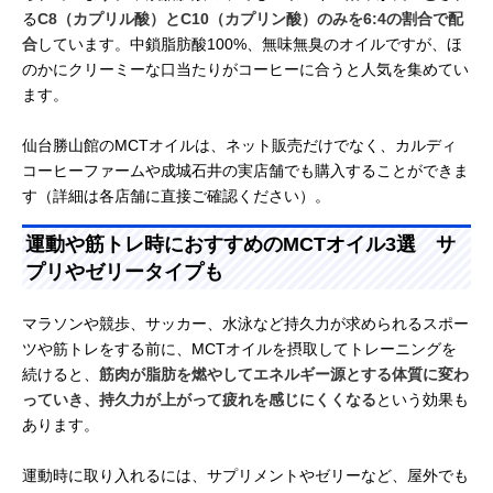
る
C8（カプリル酸）とC10（カプリン酸）のみを6:4の割合で配
合
しています。中鎖脂肪酸100%、無味無臭のオイルですが、ほ
のかにクリーミーな口当たりがコーヒーに合うと人気を集めてい
ます。
仙台勝山館のMCTオイルは、ネット販売だけでなく、カルディ
コーヒーファームや成城石井の実店舗でも購入することができま
す（詳細は各店舗に直接ご確認ください）。
運動や筋トレ時におすすめのMCTオイル3選 サ
プリやゼリータイプも
マラソンや競歩、サッカー、水泳など持久力が求められるスポー
ツや筋トレをする前に、MCTオイルを摂取してトレーニングを
続けると、
筋肉が脂肪を燃やしてエネルギー源とする体質に変わ
っていき、持久力が上がって疲れを感じにくくなる
という効果も
あります。
運動時に取り入れるには、サプリメントやゼリーなど、屋外でも