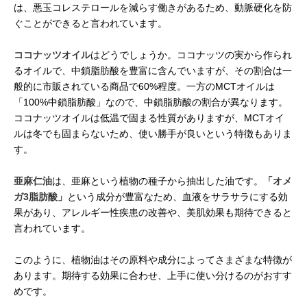
は、悪玉コレステロールを減らす働きがあるため、動脈硬化を防
ぐことができると言われています。
ココナッツオイル
はどうでしょうか。ココナッツの実から作られ
るオイルで、中鎖脂肪酸を豊富に含んでいますが、その割合は一
般的に市販されている商品で60%程度。一方のMCTオイルは
「100%中鎖脂肪酸」なので、中鎖脂肪酸の割合が異なります。
ココナッツオイルは低温で固まる性質がありますが、MCTオイ
ルは冬でも固まらないため、使い勝手が良いという特徴もありま
す。
亜麻仁油
は、亜麻という植物の種子から抽出した油です。
「オメ
ガ3脂肪酸」
という成分が豊富なため、血液をサラサラにする効
果があり、アレルギー性疾患の改善や、美肌効果も期待できると
言われています。
このように、植物油はその原料や成分によってさまざまな特徴が
あります。期待する効果に合わせ、上手に使い分けるのがおすす
めです。