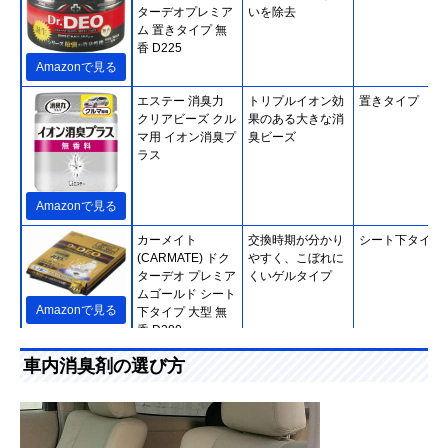
ターデオプレミア
いを除去
ム 置きタイプ 無
香 D225
Amazonで見る
エステー 消臭力
トリプルイオン効
置きタイプ
クリアビーズ クル
果のある大きな消
マ用 イオン消臭プ
臭ビーズ
ラス
Amazonで見る
カーメイト
交換時期が分かり
シート下タイプ
(CARMATE) ドク
やすく、こぼれに
ターデオ プレミア
くいゲルタイプ
ムゴールド シート
Amazonで見る
下タイプ 大型 無
香 D280
エステー 脱臭炭
備長炭と活性炭の
シート下タイプ
車内消臭剤の選び方
クルマ用 シート下
ダブルパワーで車
専用 E-95
内を消臭