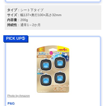
タイプ
：シート下タイプ
サイズ
：幅137×奥行100×高さ32mm
内容量
：200g
持続性
：通常1～2か月
PICK UP➄
Photo by Amazon
P&G