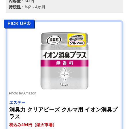
内容量
：500g
持続性
：約2～4か月
PICK UP②
Photo by Amazon
エステー
消臭力 クリアビーズ クルマ用 イオン消臭プ
ラス
税込み494円（楽天市場）