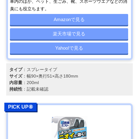
車内のほか、ペット、生ごみ、靴、スポーツウエアなどの消
臭にも役立ちます。
Amazonで見る
楽天市場で見る
Yahoo!で見る
タイプ
：スプレータイプ
サイズ
：幅90×奥行51×高さ180mm
内容量
：200ml
持続性
：記載未確認
PICK UP⑧