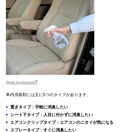
Amazonで見る
P&G ファブリーズ
消臭効果を自由に
エアコンクリッ
Amazonで見る
クルマ イージーク
変えられる調節ダ
タイプ
リップ 消臭成分最
イヤルを搭載
高レベル フレッシ
ュシャボン 4個
‎小林製薬 サワデー
香水のような上質
エアコンクリッ
Amazonで見る
クルマ専用 パルフ
な香りを楽しめる
タイプ
ァムノアール
消臭芳香剤
6mlx2個
Surluster(シュア
手軽に使えて、臭
スプレータイプ
Amazonで見る
ラスター) ゼロバ
い戻りが少ない消
リア 200ml S-101
臭スプレー
Photo by Amazon
エステー クルマの
しみついた臭いだ
スプレータイプ
Amazonで見る
消臭力 新車復活消
けでなく、空間も
車内消臭剤には主に5つのタイプがあります。
臭剤
すっきり消臭
置きタイプ：手軽に消臭したい
カーメイト
スチームによる集
スチームタイプ
Amazonで見る
(Carmate) ドクタ
中ケアで、しみつ
シート下タイプ：人目に付かずに消臭したい
ーデオプレミアム
いた臭いを除去
エアコンクリップタイプ：エアコンのニオイが気になる
スチームタイプ 浸
透 大型 D237
スプレータイプ：すぐに消臭したい