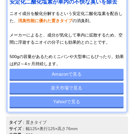
安定化二酸化塩素が車内の不快な臭いを除去
ニオイ成分を酸化分解するという安定化二酸化塩素を配合し
た、
消臭性能に優れた置きタイプ
の消臭剤。
メーカーによると、成分が気化して車内に拡散するため、空
間に浮遊するニオイの分子にも効果的とのことです。
500gの容量があるためミニバンや大型車にもぴったり。効果
は約2～4ヶ月持続します。
Amazonで見る
楽天市場で見る
Yahoo!で見る
タイプ
：置きタイプ
サイズ
：幅125×奥行125×高さ76mm