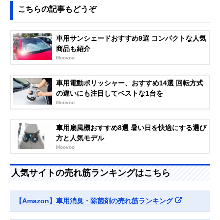
エステー 脱臭炭
備長炭と活性炭の
シート下タイプ
こちらの記事もどうぞ
Amazonで見る
クルマ用 シート下
ダブルパワーで車
専用 E-95
内を消臭
車用サンシェードおすすめ9選 コンパクトな人気
P&G ファブリーズ
消臭効果を自由に
エアコンクリッ
Amazonで見る
クルマ イージーク
変えられる調節ダ
タイプ
商品も紹介
リップ 消臭成分最
イヤルを搭載
Moovoo
高レベル フレッシ
ュシャボン 4個
車用電動ポリッシャー、おすすめ14選 回転方式
‎小林製薬 サワデー
香水のような上質
エアコンクリッ
Amazonで見る
の違いにも注目してベストな1台を
クルマ専用 パルフ
な香りを楽しめる
タイプ
Moovoo
ァムノアール
消臭芳香剤
6ml×2個
車用扇風機おすすめ8選 暑い日を快適にする選び
Surluster(シュア
手軽に使えて、臭
スプレータイプ
Amazonで見る
方と人気モデル
ラスター) ゼロバ
い戻りが少ない消
リア 200ml S-101
臭スプレー
Moovoo
エステー クルマの
しみついた臭いだ
スプレータイプ
Amazonで見る
消臭力 新車復活消
けでなく、空間も
人気サイトの売れ筋ランキングはこちら
臭剤
すっきり消臭
カーメイト
スチームによる集
スチームタイプ
Amazonで見る
【Amazon】車用消臭・除菌剤の売れ筋ランキング
(Carmate) ドクタ
中ケアで、しみつ
ーデオプレミアム
いた臭いを除去
スチームタイプ 浸