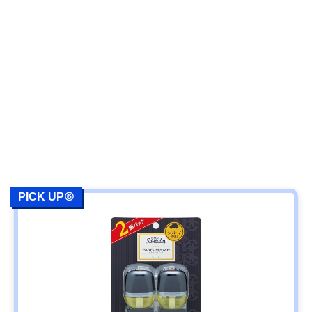
PICK UP⑥