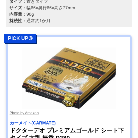
タイプ
：置きタイプ
サイズ
：幅66×奥行66×高さ77mm
内容量
：90g
持続性
：通常約1か月
PICK UP③
Photo by Amazon
カーメイト(CARMATE)
ドクターデオ プレミアムゴールド シート下
タイプ 大型 無香 D280