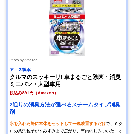
Photo by Amazon
ア－ス製薬
クルマのスッキーリ! 車まるごと除菌・消臭
ミニバン・大型車用
税込み891円（Amazon）
2通りの消臭方法が選べるスチームタイプ消臭
剤
水を入れた缶に本体をセットして一晩放置するだけ
で、ミク
ロの薬剤粒子がすみずみまで広がり、車内のしみついたニオ