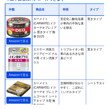
外観
商品名
特長
タイプ
カーメイト
安定化二酸化塩素
置きタイプ
(CARMATE) ドク
が車内の不快な臭
ターデオプレミア
いを除去
ム 置きタイプ 無
香 D225
Amazonで見る
エステー 消臭力
トリプルイオン効
置きタイプ
クリアビーズ クル
果のある大きな消
マ用 イオン消臭プ
臭ビーズ
ラス
Amazonで見る
カーメイト
交換時期が分かり
シート下タイプ
(CARMATE) ドク
やすく、こぼれに
ターデオ プレミア
くいゲルタイプ
ムゴールド シート
Amazonで見る
下タイプ 大型 無
香 D280