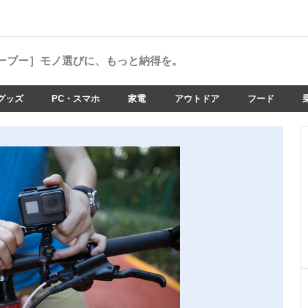
ーブー］
モノ選びに、もっと納得を。
グッズ
PC・スマホ
家電
アウトドア
フード