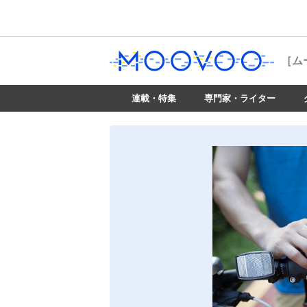
［ム
連載・特集
専門家・ライター