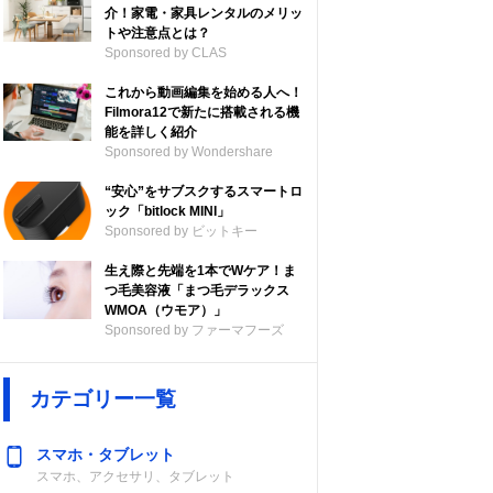
介！家電・家具レンタルのメリッ
トや注意点とは？
Sponsored by CLAS
これから動画編集を始める人へ！
Filmora12で新たに搭載される機
能を詳しく紹介
Sponsored by Wondershare
“安心”をサブスクするスマートロ
ック「bitlock MINI」
Sponsored by ビットキー
生え際と先端を1本でWケア！ま
つ毛美容液「まつ毛デラックス
WMOA（ウモア）」
Sponsored by ファーマフーズ
カテゴリー一覧
スマホ・タブレット
スマホ、アクセサリ、タブレット