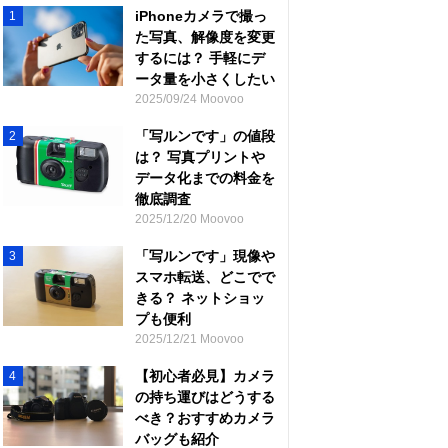
iPhoneカメラで撮っ
1
た写真、解像度を変更
するには？ 手軽にデ
ータ量を小さくしたい
2025/09/24 Moovoo
「写ルンです」の値段
2
は？ 写真プリントや
データ化までの料金を
徹底調査
2025/12/20 Moovoo
「写ルンです」現像や
3
スマホ転送、どこでで
きる？ ネットショッ
プも便利
2025/12/21 Moovoo
【初心者必見】カメラ
4
の持ち運びはどうする
べき？おすすめカメラ
バッグも紹介