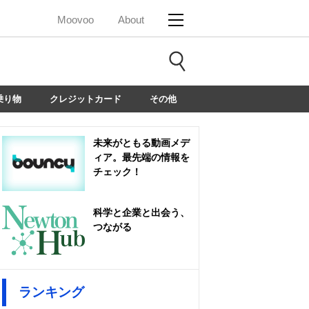
Moovoo
About
乗り物
クレジットカード
その他
未来がともる動画メデ
ィア。最先端の情報を
チェック！
科学と企業と出会う、
つながる
ランキング