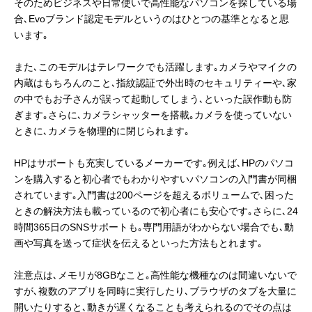
そのためビジネスや日常使いで高性能なパソコンを探している場
合､Evoブランド認定モデルというのはひとつの基準となると思
います｡
また､このモデルはテレワークでも活躍します｡カメラやマイクの
内蔵はもちろんのこと､指紋認証で外出時のセキュリティーや､家
の中でもお子さんが誤って起動してしまう､といった誤作動も防
ぎます｡さらに､カメラシャッターを搭載｡カメラを使っていない
ときに､カメラを物理的に閉じられます｡
HPはサポートも充実しているメーカーです｡例えば､HPのパソコ
ンを購入すると初心者でもわかりやすいパソコンの入門書が同梱
されています｡入門書は200ページを超えるボリュームで､困った
ときの解決方法も載っているので初心者にも安心です｡さらに､24
時間365日のSNSサポートも｡専門用語がわからない場合でも､動
画や写真を送って症状を伝えるといった方法もとれます｡
注意点は､メモリが8GBなこと｡高性能な機種なのは間違いないで
すが､複数のアプリを同時に実行したり､ブラウザのタブを大量に
開いたりすると､動きが遅くなることも考えられるのでその点は