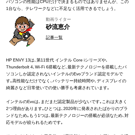
パソコンの性能はCPUだけで決まるものではありませんが、この
1台なら、テレワークなどに不足なく活用できるでしょう。
動画ライター
砂流恵介
記事一覧
HP ENVY 13は､第11世代 インテル Core iシリーズや､
Thunderbolt 4､Wi-Fi 6搭載など､最新テクノロジーを搭載したパ
ソコンしか認定されないインテルのEvoブランド認定モデルで
す｡高性能なだけでなく､バッテリー持続時間や､ディスプレイの
綺麗さなど日常使いでの使い勝手も考慮されています｡
インテルのEvoは､まだまだ認定製品が少ないです｡これは大きく
2つ理由があります｡ひとつは､2020年に発表されたばかりのブラ
ンドなため｡もう1つは､最新テクノロジーの搭載が必須なため､対
応モデルが絞られるためです｡