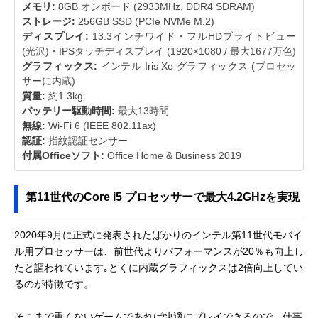
メモリ:
8GB オンボード (2933MHz, DDR4 SDRAM)
ストレージ:
256GB SSD (PCIe NVMe M.2)
ディスプレイ:
13.3インチワイド・フルHDブライトビュー
(光沢)・IPSタッチディスプレイ (1920×1080 / 最大1677万色)
グラフィックス:
インテル Iris Xe グラフィックス (プロセッ
サーに内蔵)
質量:
約1.3kg
バッテリー駆動時間:
最大13時間
無線:
Wi-Fi 6 (IEEE 802.11ax)
認証:
指紋認証センサー
付属Officeソフト:
Office Home & Business 2019
第11世代のCore i5 プロセッサーで最大4.2GHzを実現
2020年9月に正式に発表されたばかりのインテル第11世代モバイ
ル用プロセッサーは、前世代よりパフォーマンスが20％も向上し
たと謳われています｡とくに内蔵グラフィックスは2倍向上してい
るのが特徴です。
そこまで重くないゲームであれば快適にプレイできるので、仕事