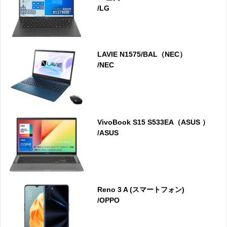
/LG
LAVIE N1575/BAL（NEC）
/NEC
VivoBook S15 S533EA（ASUS ）
/ASUS
Reno 3 A (スマートフォン)
/OPPO