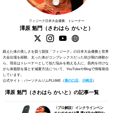
フィジーク日本大会優勝、トレーナー
澤原 魁門（さわはら かいと）
鍛えた体の美しさを競う競技「フィジーク」の日本大会優勝と世界
大会出場を経験。太った体がコンプレックスだった幼少期の体験か
ら、現在はトレーナーとして似た悩みを抱える人に、筋肉を付けな
がら体脂肪を落とす減量方法について、YouTubeやBlogで情報発信
しています。
公式サイト：パーソナルジムPLUME（
溝の口店
、
川崎店
）
澤原 魁門（さわはら かいと）の記事一覧
〈プロ解説〉インクラインベン
チおすすめ13選 選び方や便利な