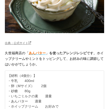
出典：公式サイト
久世福商店の「
あんバター
」
を使ったアレンジレシピ
です。ホイ
ップクリームやミントをトッピングして、お好みの味に調節して
はいかがでしょうか。
【材料（4個分）】
・牛乳 400ml
・卵（Mサイズ） 2個
・砂糖 80g
・いちごミルクの素 適量
・あんバター 適量
・ホイップクリーム お好みで