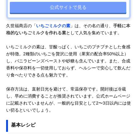
公式サイトで見る
久世福商店の「
いちごミルクの素
」は、その名の通り、
手軽に本
格的ないちごミルクを作れる素
として人気を集めています。
いちごミルクの素は、甘酸っぱく、いちごのプチプチとした食感
が特徴。2種類のいちごを贅沢に使用（果実の配合率50%以上）
し、バニラビーンズペーストや砂糖も含んでいます。また、合成
香料や保存料を一切使用しておらず、ヘルシーで安心して飲んだ
り食べたりできる点も魅力です。
保存方法は、直射日光を避けて、常温保存です。開封後は冷蔵
し、早めに消費することが推奨されています。公式ホームページ
に記載されていませんが、一般的な目安として2〜3日以内には使
い切るといいでしょう。
基本レシピ