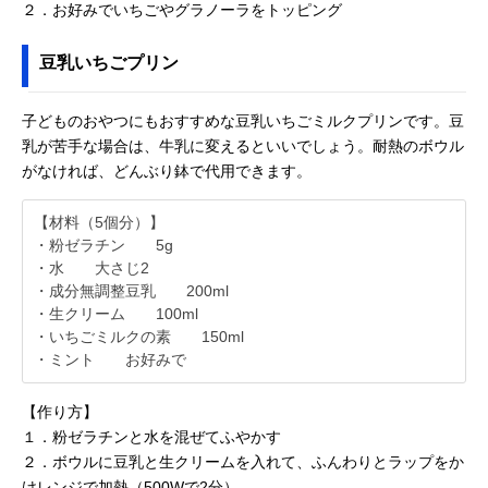
２．お好みでいちごやグラノーラをトッピング
豆乳いちごプリン
子どものおやつにもおすすめな豆乳いちごミルクプリンです。豆
乳が苦手な場合は、牛乳に変えるといいでしょう。耐熱のボウル
がなければ、どんぶり鉢で代用できます。
【材料（5個分）】
・粉ゼラチン 5g
・水 大さじ2
・成分無調整豆乳 200ml
・生クリーム 100ml
・いちごミルクの素 150ml
・ミント お好みで
【作り方】
１．粉ゼラチンと水を混ぜてふやかす
２．ボウルに豆乳と生クリームを入れて、ふんわりとラップをか
けレンジで加熱（500Wで2分）