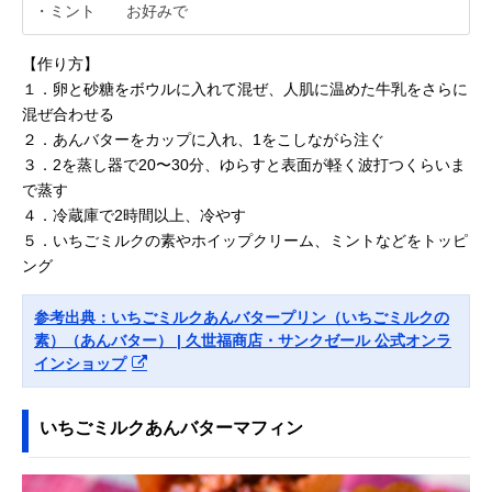
・ミント お好みで
【作り方】
１．卵と砂糖をボウルに入れて混ぜ、人肌に温めた牛乳をさらに
混ぜ合わせる
２．あんバターをカップに入れ、1をこしながら注ぐ
３．2を蒸し器で20〜30分、ゆらすと表面が軽く波打つくらいま
で蒸す
４．冷蔵庫で2時間以上、冷やす
５．いちごミルクの素やホイップクリーム、ミントなどをトッピ
ング
参考出典：いちごミルクあんバタープリン（いちごミルクの
素）（あんバター） | 久世福商店・サンクゼール 公式オンラ
インショップ
いちごミルクあんバターマフィン