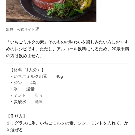
出典：公式サイト
「いちごミルクの素」そのものの味わいを楽しみたい方におすす
めのレシピです。ただし、アルコール飲料になるため、20歳未満
の方は飲めません。
【材料（1人分）】
・いちごミルクの素 40g
・ジン 40g
・氷 適量
・ミント 少々
・炭酸水 適量
【作り方】
１．グラスに氷、いちごミルクの素、ジン、ミントを入れて、か
き混ぜる