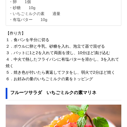
・卵 1個
・砂糖 10g
・いちごミルクの素 適量
・有塩バター 10g
【作り方】
１．食パンを半分に切る
２．ボウルに卵と牛乳、砂糖を入れ、泡立て器で混ぜる
３．バットに1と2を入れて両面を浸し、10分ほど漬け込む
４．中火で熱したフライパンに有塩バターを溶かし、3を入れて
焼く
５．焼き色が付いたら裏返してフタをし、弱火で2分ほど焼く
６．お好みの量のいちごミルクの素をトッピング
フルーツサラダ いちごミルクの素マリネ