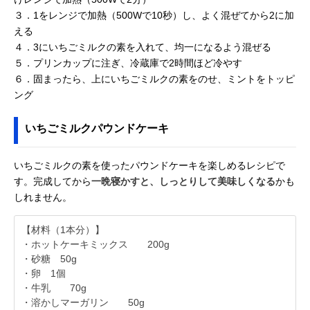
３．1をレンジで加熱（500Wで10秒）し、よく混ぜてから2に加
える
４．3にいちごミルクの素を入れて、均一になるよう混ぜる
５．プリンカップに注ぎ、冷蔵庫で2時間ほど冷やす
６．固まったら、上にいちごミルクの素をのせ、ミントをトッピ
ング
いちごミルクパウンドケーキ
いちごミルクの素を使ったパウンドケーキを楽しめるレシピで
す。完成してから
一晩寝かすと、しっとりして美味しくなる
かも
しれません。
【材料（1本分）】
・ホットケーキミックス 200g
・砂糖 50g
・卵 1個
・牛乳 70g
・溶かしマーガリン 50g