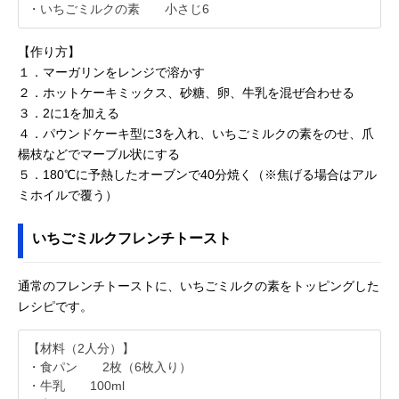
・いちごミルクの素 小さじ6
【作り方】
１．マーガリンをレンジで溶かす
２．ホットケーキミックス、砂糖、卵、牛乳を混ぜ合わせる
３．2に1を加える
４．パウンドケーキ型に3を入れ、いちごミルクの素をのせ、爪
楊枝などでマーブル状にする
５．180℃に予熱したオーブンで40分焼く（※焦げる場合はアル
ミホイルで覆う）
いちごミルクフレンチトースト
通常のフレンチトーストに、いちごミルクの素をトッピングした
レシピです。
【材料（2人分）】
・食パン 2枚（6枚入り）
・牛乳 100ml