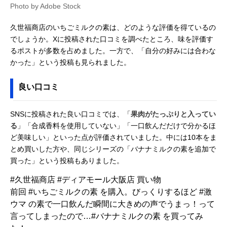
Photo by Adobe Stock
久世福商店のいちごミルクの素は、どのような評価を得ているの
でしょうか。Xに投稿された口コミを調べたところ、味を評価す
るポストが多数を占めました。一方で、「自分の好みには合わな
かった」という投稿も見られました。
良い口コミ
SNSに投稿された良い口コミでは、「
果肉がたっぷりと入ってい
る
」「合成香料を使用していない」「一口飲んだだけで分かるほ
ど美味しい」といった点が評価されていました。中には10本をま
とめ買いした方や、同じシリーズの「バナナミルクの素を追加で
買った」という投稿もありました。
#久世福商店
#ディアモール大阪店
買い物
前回
#いちごミルクの素
を購入。びっくりするほど
#激
ウマ
の素で一口飲んだ瞬間に大きめの声でうまっ！って
言ってしまったので…
#バナナミルクの素
を買ってみ