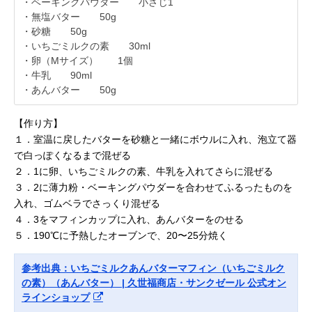
・ベーキングパウダー 小さじ1
・無塩バター 50g
・砂糖 50g
・いちごミルクの素 30ml
・卵（Mサイズ） 1個
・牛乳 90ml
・あんバター 50g
【作り方】
１．室温に戻したバターを砂糖と一緒にボウルに入れ、泡立て器
で白っぽくなるまで混ぜる
２．1に卵、いちごミルクの素、牛乳を入れてさらに混ぜる
３．2に薄力粉・ベーキングパウダーを合わせてふるったものを
入れ、ゴムベラでさっくり混ぜる
４．3をマフィンカップに入れ、あんバターをのせる
５．190℃に予熱したオーブンで、20〜25分焼く
参考出典：いちごミルクあんバターマフィン（いちごミルク
の素）（あんバター） | 久世福商店・サンクゼール 公式オン
ラインショップ