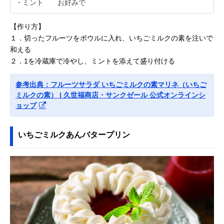
・ミント お好みで
【作り方】
１．切ったフルーツをボウルに入れ、いちごミルクの素を注いで
和える
２．1を冷蔵庫で冷やし、ミントを添えて盛り付ける
参考出典：フルーツサラダ いちごミルクの素マリネ（いちご
ミルクの素） | 久世福商店・サンクゼール 公式オンラインシ
ョップ
いちごミルクあんバタープリン