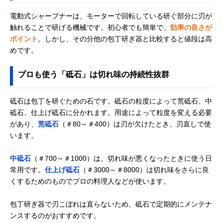
電動式シャープナーは、モーターで回転している研ぐ部分に刃が
触れることで研げる機械です。初心者でも簡単で、
効率の良さが
ポイント
。しかし、その分他の包丁研ぎ器と比較すると値段は高
めです。
プロも使う「砥石」は切れ味の持続性抜群
砥石は包丁を研ぐための石です。砥石の粒度によって荒砥石、中
砥石、仕上げ砥石に分かれます。用途によって粒度を変える必要
があり、
荒砥石
（＃80～＃400）は刃が欠けたとき、刃直しで使
います。
中砥石
（＃700～＃1000）は、切れ味が悪くなったときに使う日
常用です。
仕上げ砥石
（＃3000～＃8000）は切れ味をさらに良
くするためのものでプロの料理人などが使います。
包丁研ぎ器で刃こぼれは直らないため、砥石で定期的にメンテナ
ンスするのがおすすめです。