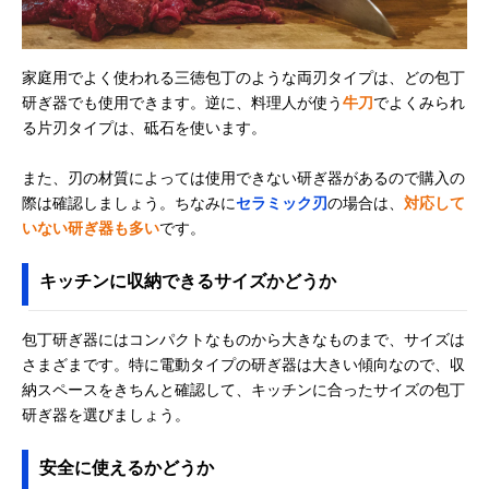
家庭用でよく使われる三徳包丁のような両刃タイプは、どの包丁
研ぎ器でも使用できます。逆に、料理人が使う
牛刀
でよくみられ
る片刃タイプは、砥石を使います。
また、刃の材質によっては使用できない研ぎ器があるので購入の
際は確認しましょう。ちなみに
セラミック刃
の場合は、
対応して
いない研ぎ器も多い
です。
キッチンに収納できるサイズかどうか
包丁研ぎ器にはコンパクトなものから大きなものまで、サイズは
さまざまです。特に電動タイプの研ぎ器は大きい傾向なので、収
納スペースをきちんと確認して、キッチンに合ったサイズの包丁
研ぎ器を選びましょう。
安全に使えるかどうか