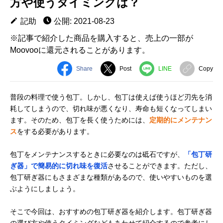
方や使うタイミングは？
記助
公開: 2021-08-23
※記事で紹介した商品を購入すると、売上の一部が
Moovooに還元されることがあります。
Share
Post
LINE
Copy
普段の料理で使う包丁。しかし、包丁は使えば使うほど刃先を消
耗してしまうので、切れ味が悪くなり、寿命も短くなってしまい
ます。そのため、包丁を長く使うためには、
定期的にメンテナン
ス
をする必要があります。
包丁をメンテナンスするときに必要なのは砥石ですが、
「包丁研
ぎ器」で簡易的に切れ味を復活
させることができます。ただし、
包丁研ぎ器にもさまざまな種類があるので、使いやすいものを選
ぶようにしましょう。
そこで今回は、おすすめの包丁研ぎ器を紹介します。包丁研ぎ器
の選び方や使うタイミングなどもあわせて紹介するので参考にし