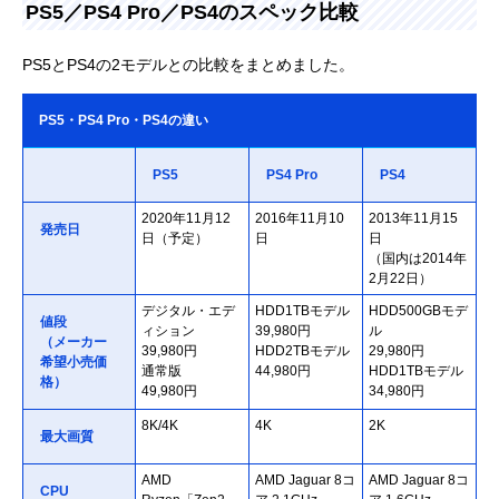
PS5／PS4 Pro／PS4のスペック比較
PS5とPS4の2モデルとの比較をまとめました。
PS5・PS4 Pro・PS4の違い
PS5
PS4 Pro
PS4
2020年11月12
2016年11月10
2013年11月15
発売日
日（予定）
日
日
（国内は2014年
2月22日）
デジタル・エデ
HDD1TBモデル
HDD500GBモデ
値段
ィション
39,980円
ル
（メーカー
39,980円
HDD2TBモデル
29,980円
希望小売価
通常版
44,980円
HDD1TBモデル
格）
49,980円
34,980円
8K/4K
4K
2K
最大画質
AMD
AMD Jaguar 8コ
AMD Jaguar 8コ
CPU