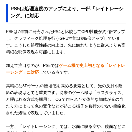
PS5は処理速度のアップにより、一部「レイトレーシ
ング」に対応
PS5は7年前に発売されたPS4と比較してCPU性能が約2倍アップ
し、グラフィック処理を行うGPU性能は約5倍アップしていま
す。こうした処理性能の向上は、先に触れたように従来よりも高
精細な映像表現を可能にします。
加えて注目なのが、PS5では
ゲーム機で史上初となる「レイトレ
ーシング」に対応
している点です。
高精細な3Dゲームの臨場感を高める要素として、光の反射や陰
影の表現はとても重要です。従来のゲーム機は「ラスタライズ」
と呼ばれる方式を採用し、CGで作られた立体的な物体が光の当
たり方によって色の変化などが起こる様子を負荷の少ない簡略化
された処理で表現していました。
一方、「レイトレーシング」では、水面に映る空や、鏡面などに