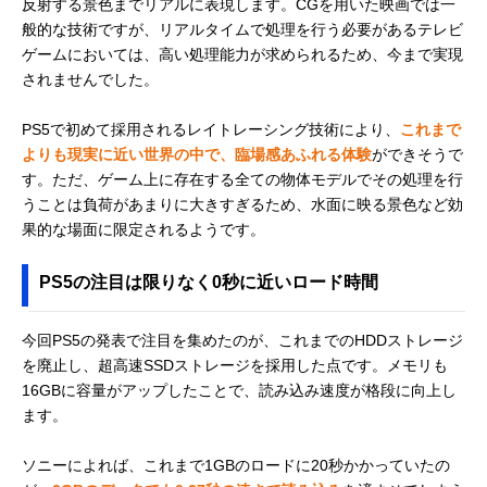
反射する景色までリアルに表現します。CGを用いた映画では一
般的な技術ですが、リアルタイムで処理を行う必要があるテレビ
ゲームにおいては、高い処理能力が求められるため、今まで実現
されませんでした。
PS5で初めて採用されるレイトレーシング技術により、
これまで
よりも現実に近い世界の中で、臨場感あふれる体験
ができそうで
す。ただ、ゲーム上に存在する全ての物体モデルでその処理を行
うことは負荷があまりに大きすぎるため、水面に映る景色など効
果的な場面に限定されるようです。
PS5の注目は限りなく0秒に近いロード時間
今回PS5の発表で注目を集めたのが、これまでのHDDストレージ
を廃止し、超高速SSDストレージを採用した点です。メモリも
16GBに容量がアップしたことで、読み込み速度が格段に向上し
ます。
ソニーによれば、これまで1GBのロードに20秒かかっていたの