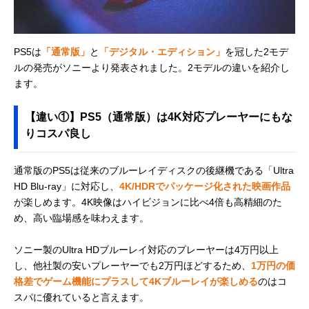
PS5は
「通常版」
と
「デジタル・エディション」
を冠した2モデ
ルの発売がソニーより発表されました。2モデルの違いを紹介し
ます。
【違い①】PS5（通常版）は4K対応プレーヤーにもな
りコスパ良し
通常版のPS5は従来のブルーレイディスクの後継機である「Ultra
HD Blu-ray」に対応し、
4K/HDRでパッケージ化された映画作品
が楽しめます。4K映像はハイビジョンに比べ4倍も高精細のた
め、高い臨場感を味わえます。
ソニー製のUltra HDブルーレイ対応のプレーヤーは4万円以上
し、他社製の安いプレーヤーでも2万円ほどするため、
1万円の価
格差でゲーム機能にプラスして4Kブルーレイが楽しめる
のはコ
スパに優れていると言えます。