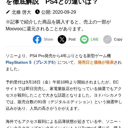
を徹底解説 PS4との違いは？
北條 啓大
公開: 2020-09-29
※記事で紹介した商品を購入すると、売上の一部が
Moovooに還元されることがあります。
Share
Post
LINE
Copy
ソニーより、PS4 Pro発売から4年ぶりとなる新型ゲーム機
PlayStation 5（プレステ5）
について、
発売日と価格が発表
され
ました。
予約受付は9月18日（金）午前10時より開始されましたが、EC
サイトでは即日完売し、家電量販店が行なっている抽選でもアク
セスが殺到したことで大きな話題となりました。ヨドバシカメラ
では、販売台数の91倍（デジタルエディション）という抽選申し
込みがあり、人気の高さがうかがえます。
海外でもアクセス殺到による品薄状態が起きている中、ソニー・
インタラクティブエンタテインメントよりTwitterを通じて、購入