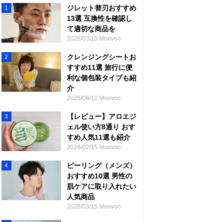
ジレット替刃おすすめ
1
13選 互換性を確認し
て適切な商品を
2026/03/10 Moovoo
クレンジングシートお
2
すすめ11選 旅行に便
利な個包装タイプも紹
介
2025/08/12 Moovoo
【レビュー】アロエジ
3
ェル使い方8通り おす
すめ人気11選も紹介
2026/02/15 Moovoo
ピーリング（メンズ）
4
おすすめ10選 男性の
肌ケアに取り入れたい
人気商品
2026/03/15 Moovoo