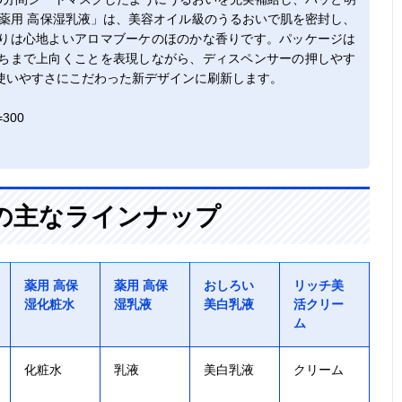
薬用 高保湿乳液」は、美容オイル級のうるおいで肌を密封し、
りは心地よいアロマブーケのほのかな香りです。パッケージは
ちまで上向くことを表現しながら、ディスペンサーの押しやす
使いやすさにこだわった新デザインに刷新します。
300
の主なラインナップ
薬用 高保
薬用 高保
おしろい
リッチ美
湿化粧水
湿乳液
美白乳液
活クリー
ム
化粧水
乳液
美白乳液
クリーム