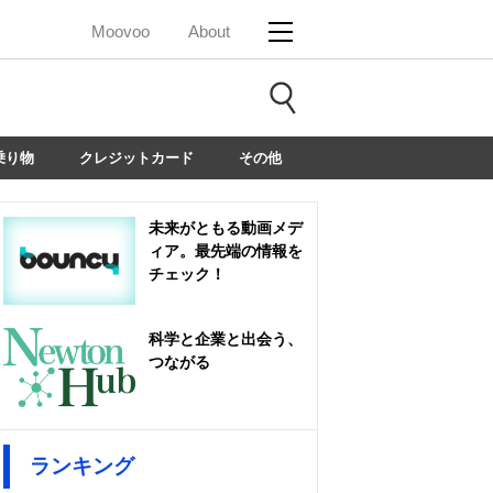
Moovoo
About
乗り物
クレジットカード
その他
未来がともる動画メデ
ィア。最先端の情報を
チェック！
科学と企業と出会う、
つながる
ランキング