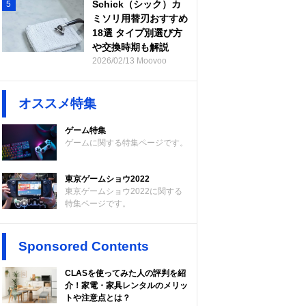
Schick（シック）カ
5
ミソリ用替刃おすすめ
18選 タイプ別選び方
や交換時期も解説
2026/02/13 Moovoo
オススメ特集
ゲーム特集
ゲームに関する特集ページです。
東京ゲームショウ2022
東京ゲームショウ2022に関する
特集ページです。
Sponsored Contents
CLASを使ってみた人の評判を紹
介！家電・家具レンタルのメリッ
トや注意点とは？