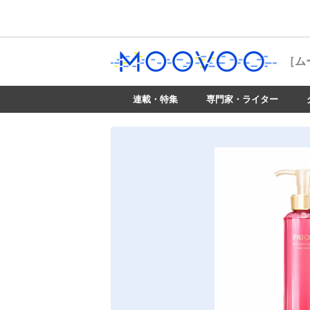
［ム
連載・特集
専門家・ライター