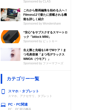
Sponsored by CLAS
これから動画編集を始める人へ！
Filmora12で新たに搭載される機
能を詳しく紹介
Sponsored by Wondershare
“安心”をサブスクするスマートロ
ック「bitlock MINI」
Sponsored by ビットキー
生え際と先端を1本でWケア！ま
つ毛美容液「まつ毛デラックス
WMOA（ウモア）」
Sponsored by ファーマフーズ
カテゴリー一覧
スマホ・タブレット
スマホ、アクセサリ、タブレット
PC・PC関連
PC、PC周辺機器