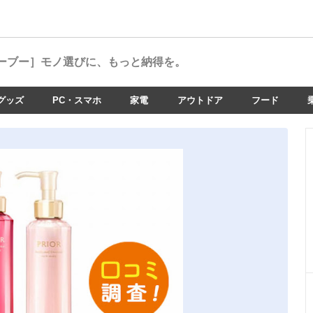
ーブー］
モノ選びに、もっと納得を。
グッズ
PC・スマホ
家電
アウトドア
フード