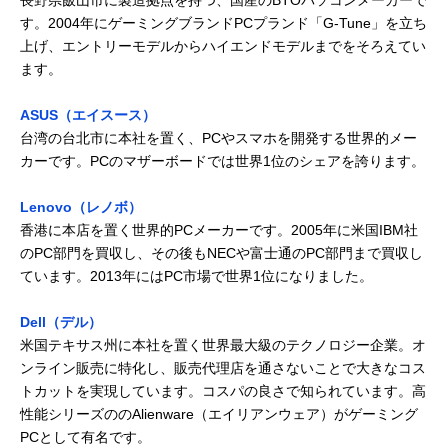
す。2004年にゲーミングブランドPCプランド「G-Tune」を立ち
上げ、エントリーモデルからハイエンドモデルまでをそろえてい
ます。
ASUS（エイスース）
台湾の台北市に本社を置く、PCやスマホを開発する世界的メー
カーです。PCのマザーボードでは世界1位のシェアを誇ります。
Lenovo（レノボ）
香港に本店を置く世界的PCメーカーです。2005年に米国IBM社
のPC部門を買収し、その後もNECや富士通のPC部門まで買収し
ています。2013年にはPC市場で世界1位になりました。
Dell（デル）
米国テキサス州に本社を置く世界最大級のテクノロジー企業。オ
ンライン販売に特化し、販売代理店を通さないことで大きなコス
トカットを実現しています。コスパの良さで知られています。高
性能シリーズののAlienware（エイリアンウェア）がゲーミング
PCとして有名です。