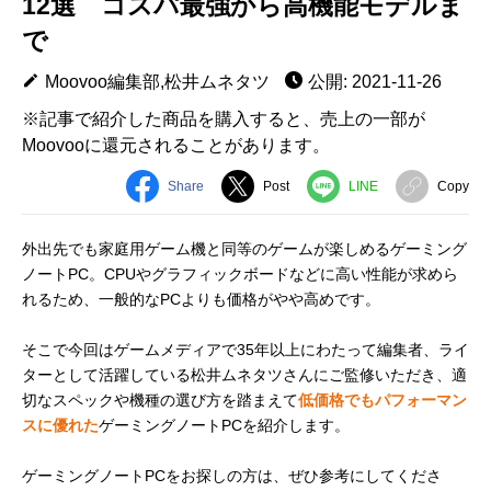
12選 コスパ最強から高機能モデルま
で
Moovoo編集部,松井ムネタツ
公開: 2021-11-26
※記事で紹介した商品を購入すると、売上の一部が
Moovooに還元されることがあります。
Share
Post
LINE
Copy
外出先でも家庭用ゲーム機と同等のゲームが楽しめるゲーミング
ノートPC。CPUやグラフィックボードなどに高い性能が求めら
れるため、一般的なPCよりも価格がやや高めです。
そこで今回はゲームメディアで35年以上にわたって編集者、ライ
ターとして活躍している松井ムネタツさんにご監修いただき、適
切なスペックや機種の選び方を踏まえて
低価格でもパフォーマン
スに優れた
ゲーミングノートPCを紹介します。
ゲーミングノートPCをお探しの方は、ぜひ参考にしてくださ