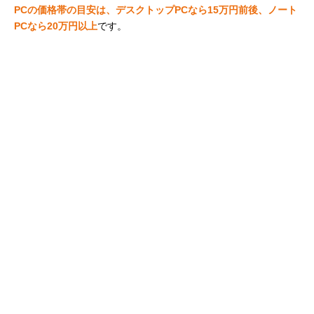
PCの価格帯の目安は、デスクトップPCなら15万円前後、ノート
Acer（エイサー）
冷却システムでゲ
幅36.34×奥行
Amazonで見る
PCなら20万円以上
です。
Nitro 5
ーミング性能をサ
25.5×高さ2.39c
ポート
Acer（エイサー）
300Hz対応の非光
幅35.85×奥行
Amazonで見る
Predator Triton
沢フルHDディス
25.5×高さ1.79c
500
プレイ
HP（ヒューレッ
コスパ優秀な
幅35.8×奥行24
Amazonで見る
ト・パッカード）
GPU・GTX 1660
さ2.26cm
OMEN 15
Tiを搭載
en0029nr