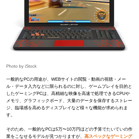
Amazonで見る
Razer（レイザ
Ryzen 9 5900HX
幅22×奥行31.97
ー） Razer Blade
搭載のハイエンド
高さ1.68cm
14
モデル
Amazonで見る
ASUS（エイスー
第11世代Core i5
幅36×奥行25.2
ス） TUF Dash
搭載のコスパ優秀
さ1.99～2.09cm
F15
な1台
Photo by iStock
一般的なPCの用途が、WEBサイトの閲覧・動画の視聴・メー
Amazonで見る
ル・データ入力などに限られるのに対し、ゲームプレイを目的と
ASUS（エイスー
WQHDの高解像度
幅35.5×奥行24.
Amazonで見る
したゲーミングPCは、高精細な映像を高速で処理できるCPUや
ス） ROG
で美麗グラフィッ
高さ1.99cm
メモリ、グラフィックボード、大量のデータを保存するストレー
Zephyrus G15
クが楽しめる
ジ、臨場感を高めるディスプレイなど様々な機能が求められま
Dell（デル） G15
高速ゲーミングと
幅35.73×奥行
Amazonで見る
す。
Ryzen Edition
マルチタスクを両
27.21×高さ
立するGシリーズ
2.69cm
そのため、一般的なPCは5万〜10万円ほどの予算でたいていの作
GIGABYTE（ギガ
第11世代Core i5
幅36.1×奥行25.
Amazonで見る
バイト） G5
を搭載！
高さ2.79cm
業をこなせるモデルが見つかりますが、
高スペックなゲーミング