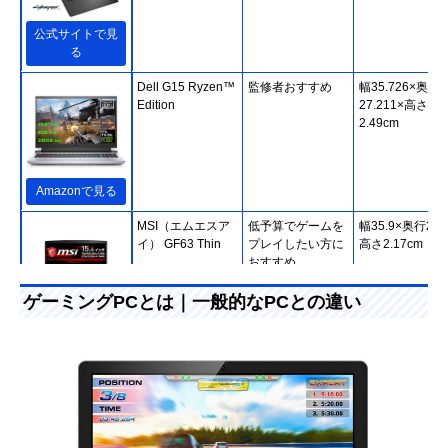
公式サイトで見
る
Dell G15 Ryzen™
監修者おすすめ
幅35.726×奥行
Edition
27.211×高さ
2.49cm
Amazonで見る
MSI（エムエスア
低予算でゲームを
幅35.9×奥行25.
イ） GF63 Thin
プレイしたい方に
高さ2.17cm
おすすめ
ゲーミングPCとは｜一般的なPCとの違い
Amazonで見る
MSI（エムエスア
第11世代Core i7
幅35.83×奥行
イ） Stealth 15M
搭載のミドルクラ
24.8×高さ
スゲーミングノー
1.615cm
ト