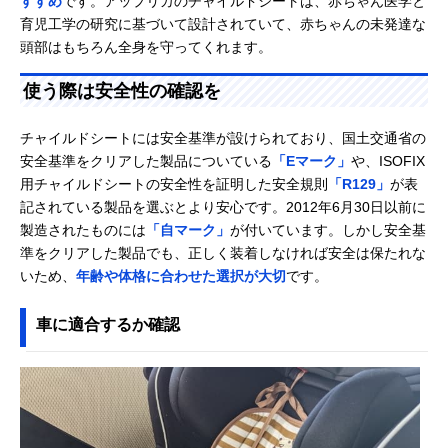
すすめ
です。アップリカのチャイルドシートは、赤ちゃん医学と
育児工学の研究に基づいて設計されていて、赤ちゃんの未発達な
頭部はもちろん全身を守ってくれます。
使う際は安全性の確認を
チャイルドシートには安全基準が設けられており、国土交通省の
安全基準をクリアした製品についている
「Eマーク」
や、ISOFIX
用チャイルドシートの安全性を証明した安全規則
「R129」
が表
記されている製品を選ぶとより安心です。2012年6月30日以前に
製造されたものには
「自マーク」
が付いています。しかし安全基
準をクリアした製品でも、正しく装着しなければ安全は保たれな
いため、
年齢や体格に合わせた選択が大切
です。
車に適合するか確認