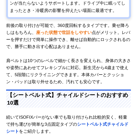
ンが当たらないようサポートします。ドライブ中に眠ってし
まったとき・冷暖房の影響を抑えたい場面に最適です。
前後の取り付けが可能で、360度回転するタイプです。乗せ降ろ
しはもちろん、
座った状態で世話をしやすい
点がメリット。レバ
ーを押すだけで簡単に操作でき、離せば自動的にロックされるの
で、勝手に動き出す心配はありません。
肩ベルトは10つのレベルで細かく長さを変えられ、身体の大きさ
や姿勢にあわせてフレキシブルに対応。新生児から4歳まで使え
て、5段階にリクライニングできます。本体カバーとクッショ
ン・パッドは取り外せるため、汚れても安心です。
【シートベルト式】チャイルドシートのおすすめ
10選
続いてISOFIXバーがない車でも取り付けられ比較的安く、軽量
で持ち運びが簡単な3点固定タイプの
シートベルト式チャイルド
シート
をご紹介します。