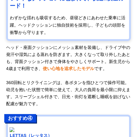
ード！
わずかな揺れも吸収するため、昼寝どきにあわせた乗車に活
躍。ヘッドクッションに独自技術を採用し、子どもの頭部を
衝撃から守ります。
ヘッド・座面クッションにメッシュ素材を装備し、ドライブ中の
発汗や湿気による蒸れを防ぎます。大きくなって取り外したあと
も、背面クッション付きで身体をやさしくサポート。新生児から
4歳まで利用でき、
使い心地を追求したモデル
です。
360回転とリクライニングは、各ボタンを指ひとつで操作可能。
幼児を抱いた状態で簡単に使えて、大人の負荷を最小限に抑えま
す。スリープシェル付きで、日光・街灯を遮断し睡眠を妨げない
配慮が魅力です。
おすすめ④
LETTAS（レッタス）