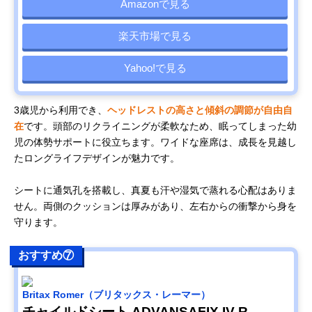
Amazonで見る
楽天市場で見る
Yahoo!で見る
3歳児から利用でき、
ヘッドレストの高さと傾斜の調節が自由自
在
です。頭部のリクライニングが柔軟なため、眠ってしまった幼
児の体勢サポートに役立ちます。ワイドな座席は、成長を見越し
たロングライフデザインが魅力です。
シートに通気孔を搭載し、真夏も汗や湿気で蒸れる心配はありま
せん。両側のクッションは厚みがあり、左右からの衝撃から身を
守ります。
おすすめ⑦
Britax Romer（ブリタックス・レーマー）
チャイルドシート ADVANSAFIX IV R