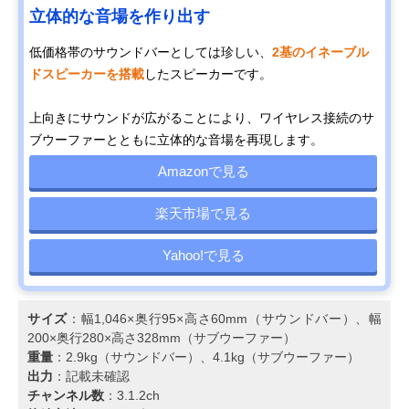
立体的な音場を作り出す
低価格帯のサウンドバーとしては珍しい、
2基のイネーブル
ドスピーカーを搭載
したスピーカーです。
上向きにサウンドが広がることにより、ワイヤレス接続のサ
ブウーファーとともに立体的な音場を再現します。
Amazonで見る
楽天市場で見る
Yahoo!で見る
サイズ
：幅1,046×奥行95×高さ60mm（サウンドバー）、幅
200×奥行280×高さ328mm（サブウーファー）
重量
：2.9kg（サウンドバー）、4.1kg（サブウーファー）
出力
：記載未確認
チャンネル数
：3.1.2ch