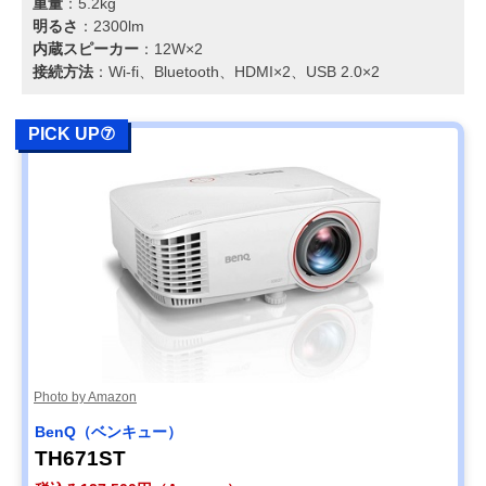
重量
：5.2kg
明るさ
：2300lm
内蔵スピーカー
：12W×2
接続方法
：Wi-fi、Bluetooth、HDMI×2、USB 2.0×2
PICK UP⑦
Photo by Amazon
BenQ（ベンキュー）
TH671ST