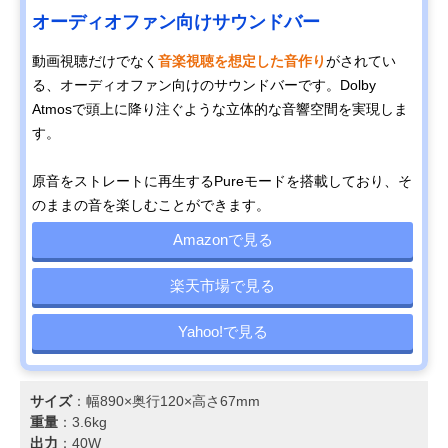
オーディオファン向けサウンドバー
動画視聴だけでなく
音楽視聴を想定した音作り
がされてい
る、オーディオファン向けのサウンドバーです。Dolby
Atmosで頭上に降り注ぐような立体的な音響空間を実現しま
す。
原音をストレートに再生するPureモードを搭載しており、そ
のままの音を楽しむことができます。
Amazonで見る
楽天市場で見る
Yahoo!で見る
サイズ
：幅890×奥行120×高さ67mm
重量
：3.6kg
出力
：40W