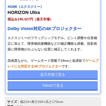
XGIMI（エクスジミー）
HORIZON Ultra
税込み190,327円（楽天市場）
Dolby Vision対応の4Kプロジェクター
エクスジミーのフラッグシップモデル。ピント調整や台形補
正に加えて、障害物回避機能などの補正機能も搭載。投影画
面に障害物がかぶらない位置に補正してくれます。
高画質ながら、ゲームモード搭載で18msと低遅延で
ゲームプ
レイにも対応する4Kプロジェクター
です。
楽天市場で見る
Yahoo!で見る
サイズ
：幅224×奥行265×高さ170mm