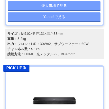
楽天市場で見る
Yahoo!で見る
サイズ
：幅910×奥行131×高さ53mm
重量
：3.2kg
出力
：フロントL/R：30W×2、サブウーファー：60W
チャンネル数
：5.1ch
接続方法
：HDMI、光デジタル×2、Bluetooth
PICK UP②