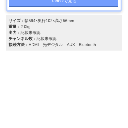
Yahoo!で見る
サイズ
：幅594×奥行102×高さ56mm
重量
：2.0kg
出力
：記載未確認
チャンネル数
：記載未確認
接続方法
：HDMI、光デジタル、AUX、Bluetooth