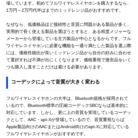
場しています。初めてフルワイヤレスイヤホンを購入するなら、
1万円～2万円代半ばまでのミッドレンジ品がおすすめです。
なぜなら、低価格品ほど接続性と音質に問題がある製品が多く、
実用的で長く使える製品を選ぼうとすると、ある程度メジャーな
メーカーから登場している主力製品が中心となるからです。フル
ワイヤレスイヤホンに必要な機能を一通り満たした製品を選ぶ際
には、価格性能比が良いミッドレンジ品から自分の好みに合わせ
て選択すれば不満が出にくくなります。価格重視で激安品をいく
つも購入し直すことだけは避ける必要があります。
コーデックによって音質が大きく変わる
フルワイヤレスイヤホンの大半は、Bluetooth規格が採用されて
いるので、Bluetooth標準の圧縮コーデックSBCならば基本的に
対応しています。しかし、更に上の音質を実現しているコーデッ
クとして、AAC・apt-Xが登場しているので、音質重視ならば
Apple製品向けのAACまたはAndroid向けのapt-Xに対応している
フルワイヤレスイヤホンがおすすめです。