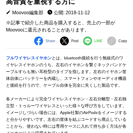
高音質を重視する方に
Moovoo編集部
公開: 2018-11-12
※記事で紹介した商品を購入すると、売上の一部が
Moovooに還元されることがあります。
Share
Post
LINE
Copy
フルワイヤレスイヤホン
とは、bluetooth接続を行う無線式のワ
イヤレスイヤホンのうち、左右のイヤホンを繋ぐネックバンドケ
ーブルすらも無い耳栓型のタイプを指します。左右のイヤホン筐
体自体にバッテリーを内蔵し、スマートフォンやオーディオ機器
と接続を行うので、ケーブル自体を完全に失くした製品です。
各メーカーにより完全ワイヤレスイヤホン・左右分離型・左右独
立型・トゥルーワイヤレスといった様々な呼び方をしています。
イメージしづらい場合には、Apple社製のAirPodsをイメージする
と分かりやすいです。左右の筐体を結ぶコードすら廃止している
ことから、使わない時には専用ケースに入れて持ち歩く方法が各
メーカーにより採用されています。