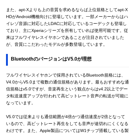
また、apt-Xよりも上の音質を求めるならば上位規格としてapt-X
HDがAndroid機種向けに登場しています。一部メーカーからはハ
イレゾ音源に対応したLDACに対応しているコーデックも登場し
ており、主にXperiaシリーズを所有していれば使用可能です。従
来はフルワイヤレスイヤホンであることが注目されていました
が、音質にこだわったモデルが多数登場しています。
BluetoothのバージョンはV5.0が理想
フルワイヤレスイヤホンで採用されているBluetooth規格には、
V4.0からV5.0まで複数の通信規格があります。最もおすすめな通
信規格はv5.0ですが、音楽再生という観点からはv4.2以上でデー
タ転送速度アップが行われて高ビットレート音声の転送が可能に
なっています。
V5.0では従来よりも通信範囲が4倍かつ通信速度が2倍となって
いるので、高ビットレート再生をしても音声が途切れにくくなる
わけです。また、Apple製品についてはW1チップ搭載している製