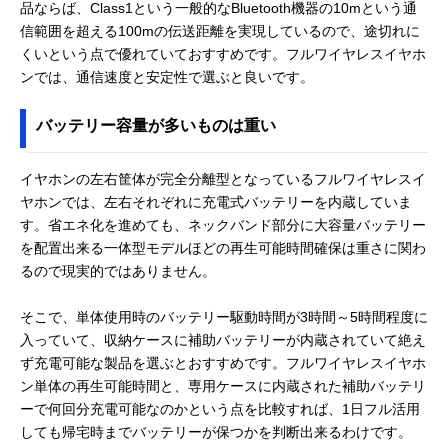
品ならば、Class1という一般的なBluetooth機器の10mという通
信範囲を超える100mの伝送距離を実現しているので、途切れに
くいという点で優れていておすすめです。フルワイヤレスイヤホ
ンでは、通信速度と安定性で選ぶと良いです。
バッテリー容量が多いものは重い
イヤホンの左右筐体が完全分離型となっているフルワイヤレスイ
ヤホンでは、左右それぞれに充電式バッテリーを内蔵していま
す。省エネ化を進めても、ネックバンド部分に大容量バッテリー
を配置出来る一体型モデルほどの再生可能時間確保は重さに関わ
るので現実的ではありません。
そこで、単体使用時のバッテリー駆動時間が3時間～5時間程度に
入っていて、収納ケースに補助バッテリーが内蔵されていて絶え
ず充電可能な製品を選ぶとおすすめです。フルワイヤレスイヤホ
ン単体の再生可能時間と、専用ケースに内蔵された補助バッテリ
ーで何回分充電可能なのかという点を比較すれば、1日フル活用
しても帰宅時までバッテリーが保つかを判断出来るわけです。