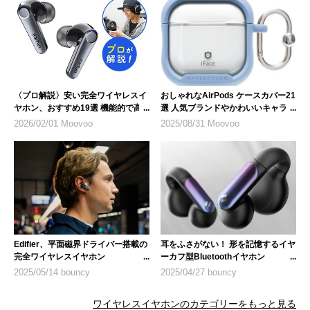
〈プロ解説〉安い完全ワイヤレスイ
おしゃれなAirPods ケースカバー21
ヤホン、おすすめ19選 機能的で高
選 人気ブランドやかわいいキャラク
コスパなモデルとは
ターデザイン
2026/02/01 Moovoo
2025/08/31 Moovoo
Edifier、平面磁界ドライバー搭載の
耳をふさがない！ 形を記憶するイヤ
完全ワイヤレスイヤホン
ーカフ型Bluetoothイヤホン
「NeoBuds Planar」
「HAVIT Openbuds 1」
2025/05/14 bouncy
2025/04/27 bouncy
ワイヤレスイヤホンのカテゴリーをもっと見る