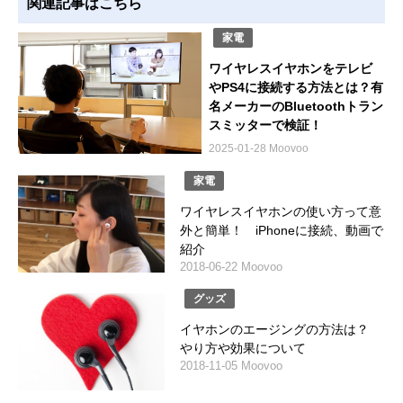
関連記事はこちら
家電
ワイヤレスイヤホンをテレビ
やPS4に接続する方法とは？有
名メーカーのBluetoothトラン
スミッターで検証！
2025-01-28 Moovoo
家電
ワイヤレスイヤホンの使い方って意
外と簡単！ iPhoneに接続、動画で
紹介
2018-06-22 Moovoo
グッズ
イヤホンのエージングの方法は？
やり方や効果について
2018-11-05 Moovoo