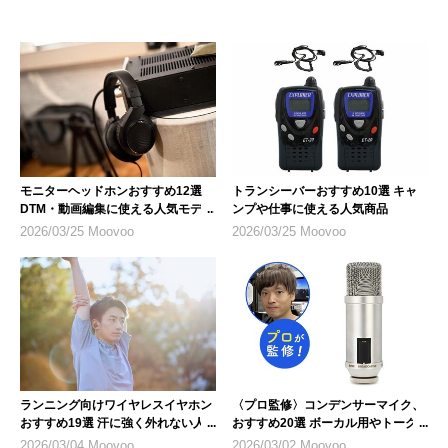
モニターヘッドホンおすすめ12選
トランシーバーおすすめ10選 キャ
DTM・動画編集に使える人気モデル
ンプや仕事に使える人気商品
2026/03/25 Moovoo
2026/03/25 Moovoo
ランニング向けワイヤレスイヤホン
〈プロ監修〉コンデンサーマイク、
おすすめ19選 汗に強く外れない人
おすすめ20選 ボーカル用やトーク
気モデル
配信など用途にあったものを
2026/03/04 Moovoo
2026/03/02 Moovoo