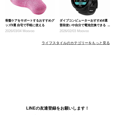
骨盤ケアをサポートするおすすめグ
ダイブコンピューターおすすめ8選
ッズ9選 自宅で手軽に使える
普段使いや自分で電池交換できるモ
デルを紹介
2026/03/04 Moovoo
2026/02/03 Moovoo
ライフスタイルのカテゴリーをもっと見る
LINEの友達登録をお願いします！