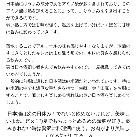
日本酒にはうまみ成分であるアミノ酸が多く含まれており、この
アミノ酸は熱を加えることによって、よりうまみを引き出すこと
ができるのです。
弱い熱し方では甘味が強く、温度を上げていけばいくほどに甘味
は旨みに変わっていきます。
蒸散することでアルコールの味も感じやすくなりますが、冷酒の
すっきりとしたキレとはまた違う形での、キレの良さを感じられ
る飲み方です。
実は日本酒初心者さんでも飲みやすいので、一度挑戦してみては
いかがでしょうか。
一般的に熱燗に適した日本酒は純米酒だといわれています。特に
純米酒の中でも濃厚な重たさを持つ「生酛」や「山廃」をお燗に
することで、喉ごしも楽しめる切れ味の良い日本酒を楽しめるで
しょう。
日本酒は次の日休み！でないと飲めないけれど、美味し
いよね。(*´ω｀*)夏でもちょっとぬるめの熱燗が好き。飲
みきれない時は贅沢に料理酒に使う。お肉がより美味し
くなる気がしてる。w