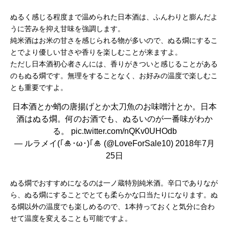
ぬるく感じる程度まで温められた日本酒は、ふんわりと膨んだよ
うに苦みを抑え甘味を強調します。
純米酒はお米の甘さを感じられる物が多いので、ぬる燗にするこ
とでより優しい甘さや香りを楽しむことが来ますよ。
ただし日本酒初心者さんには、香りがきついと感じることがある
のもぬる燗です。無理をすることなく、お好みの温度で楽しむこ
とも重要ですよ。
日本酒とか蛸の唐揚げとか太刀魚のお味噌汁とか。日本
酒はぬる燗。何のお酒でも、ぬるいのが一番味がわか
る。
pic.twitter.com/nQKv0UHOdb
— ルラメイ(｢🎍･ω･)｢🎍 (@LoveForSale10)
2018年7月
25日
ぬる燗でおすすめになるのは一ノ蔵特別純米酒。辛口でありなが
ら、ぬる燗にすることでとても柔らかな口当たりになります。ぬ
る燗以外の温度でも楽しめるので、1本持っておくと気分に合わ
せて温度を変えることも可能ですよ。