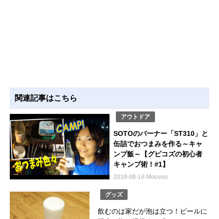
関連記事はこちら
アウトドア
SOTOのバーナー「ST310」と
缶詰でおつまみを作る～キャ
ンプ飯～【グピコズの初心者
キャンプ術！#1】
2018-08-16 Moovoo
グッズ
飲むのは家だが泡は立つ！ビールに