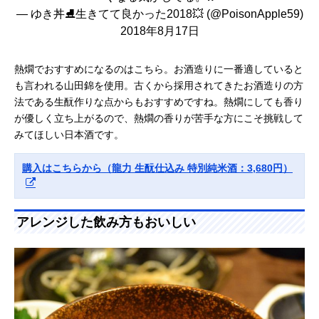
— ゆき丼⛸生きてて良かった2018💥 (@PoisonApple59)
2018年8月17日
熱燗でおすすめになるのはこちら。お酒造りに一番適していると
も言われる山田錦を使用。古くから採用されてきたお酒造りの方
法である生酛作りな点からもおすすめですね。熱燗にしても香り
が優しく立ち上がるので、熱燗の香りが苦手な方にこそ挑戦して
みてほしい日本酒です。
購入はこちらから（龍力 生酛仕込み 特別純米酒：3,680円）
アレンジした飲み方もおいしい