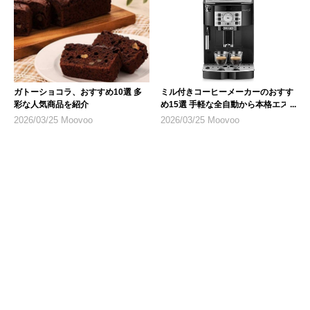
ガトーショコラ、おすすめ10選 多
ミル付きコーヒーメーカーのおすす
彩な人気商品を紹介
め15選 手軽な全自動から本格エス
プレッソまで
2026/03/25 Moovoo
2026/03/25 Moovoo