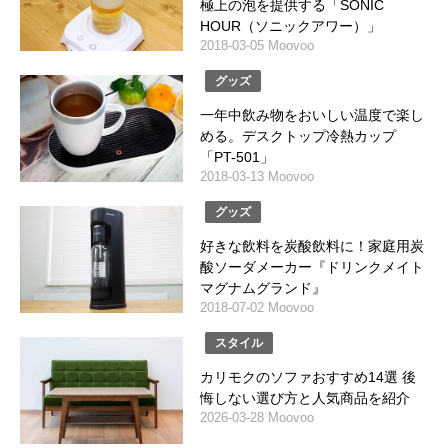
極上の泡を提供する「SONIC
HOUR（ソニックアワー）」
2018-03-05 Moovoo
グッズ
一年中飲み物をおいしい温度で楽し
める。デスクトップ冷熱カップ
「PT-501」
2018-03-13 Moovoo
グッズ
好きな飲料を炭酸飲料に！家庭用炭
酸ソーダメーカー『ドリンクメイト
マグナムグランド』
2018-07-02 Moovoo
スタイル
カリモクのソファおすすめ14選 後
悔しない選び方と人気商品を紹介
2026-03-28 Moovoo