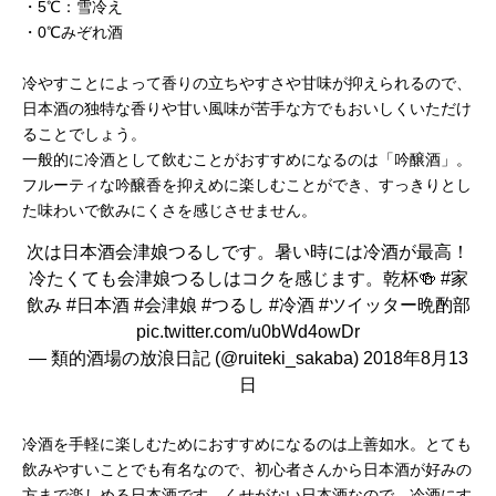
・5℃：雪冷え
・0℃みぞれ酒
冷やすことによって香りの立ちやすさや甘味が抑えられるので、
日本酒の独特な香りや甘い風味が苦手な方でもおいしくいただけ
ることでしょう。
一般的に冷酒として飲むことがおすすめになるのは「吟醸酒」。
フルーティな吟醸香を抑えめに楽しむことができ、すっきりとし
た味わいで飲みにくさを感じさせません。
次は日本酒会津娘つるしです。暑い時には冷酒が最高！
冷たくても会津娘つるしはコクを感じます。乾杯🍻
#家
飲み
#日本酒
#会津娘
#つるし
#冷酒
#ツイッター晩酌部
pic.twitter.com/u0bWd4owDr
— 類的酒場の放浪日記 (@ruiteki_sakaba)
2018年8月13
日
冷酒を手軽に楽しむためにおすすめになるのは上善如水。とても
飲みやすいことでも有名なので、初心者さんから日本酒が好みの
方まで楽しめる日本酒です。くせがない日本酒なので、冷酒にす