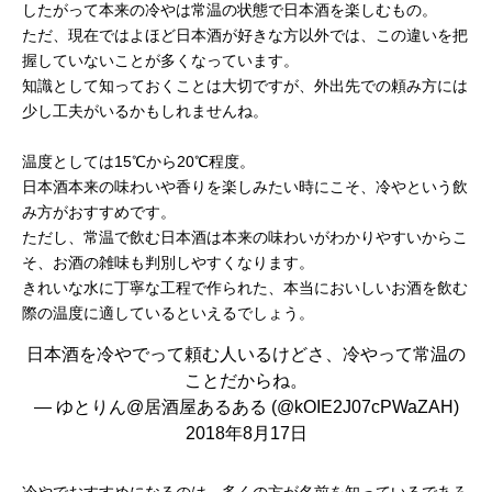
したがって本来の冷やは常温の状態で日本酒を楽しむもの。
ただ、現在ではよほど日本酒が好きな方以外では、この違いを把
握していないことが多くなっています。
知識として知っておくことは大切ですが、外出先での頼み方には
少し工夫がいるかもしれませんね。
温度としては15℃から20℃程度。
日本酒本来の味わいや香りを楽しみたい時にこそ、冷やという飲
み方がおすすめです。
ただし、常温で飲む日本酒は本来の味わいがわかりやすいからこ
そ、お酒の雑味も判別しやすくなります。
きれいな水に丁寧な工程で作られた、本当においしいお酒を飲む
際の温度に適しているといえるでしょう。
日本酒を冷やでって頼む人いるけどさ、冷やって常温の
ことだからね。
— ゆとりん@居酒屋あるある (@kOIE2J07cPWaZAH)
2018年8月17日
冷やでおすすめになるのは、多くの方が名前を知っているであろ