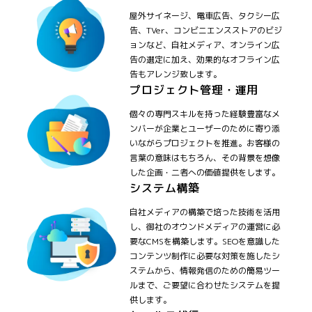
屋外サイネージ、電車広告、タクシー広
告、TVer、コンビニエンスストアのビジ
ョンなど、自社メディア、オンライン広
告の選定に加え、効果的なオフライン広
告もアレンジ致します。
プロジェクト管理・運用
個々の専門スキルを持った経験豊富なメ
ンバーが企業とユーザーのために寄り添
いながらプロジェクトを推進。お客様の
言葉の意味はもちろん、その背景を想像
した企画・二者への価値提供をします。
システム構築
自社メディアの構築で培った技術を活用
し、御社のオウンドメディアの運営に必
要なCMSを構築します。SEOを意識した
コンテンツ制作に必要な対策を施したシ
ステムから、情報発信のための簡易ツー
ルまで、ご要望に合わせたシステムを提
供します。