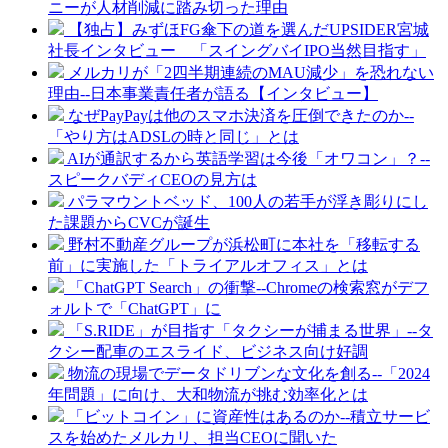
ニーが人材削減に踏み切った理由
【独占】みずほFG傘下の道を選んだUPSIDER宮城
社長インタビュー 「スイングバイIPO当然目指す」
メルカリが「2四半期連続のMAU減少」を恐れない
理由--日本事業責任者が語る【インタビュー】
なぜPayPayは他のスマホ決済を圧倒できたのか--
「やり方はADSLの時と同じ」とは
AIが通訳するから英語学習は今後「オワコン」？--
スピークバディCEOの見方は
パラマウントベッド、100人の若手が浮き彫りにし
た課題からCVCが誕生
野村不動産グループが浜松町に本社を「移転する
前」に実施した「トライアルオフィス」とは
「ChatGPT Search」の衝撃--Chromeの検索窓がデフ
ォルトで「ChatGPT」に
「S.RIDE」が目指す「タクシーが捕まる世界」--タ
クシー配車のエスライド、ビジネス向け好調
物流の現場でデータドリブンな文化を創る--「2024
年問題」に向け、大和物流が挑む効率化とは
「ビットコイン」に資産性はあるのか--積立サービ
スを始めたメルカリ、担当CEOに聞いた