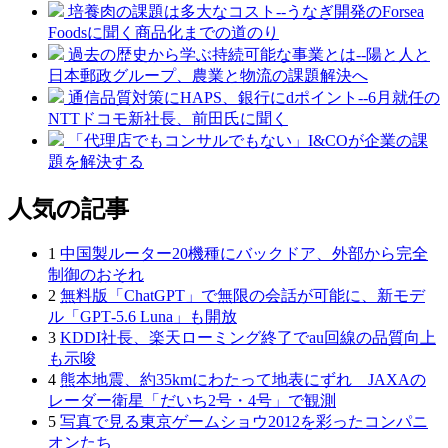
培養肉の課題は多大なコスト--うなぎ開発のForsea
Foodsに聞く商品化までの道のり
過去の歴史から学ぶ持続可能な事業とは--陽と人と
日本郵政グループ、農業と物流の課題解決へ
通信品質対策にHAPS、銀行にdポイント--6月就任の
NTTドコモ新社長、前田氏に聞く
「代理店でもコンサルでもない」I&COが企業の課
題を解決する
人気の記事
1
中国製ルーター20機種にバックドア、外部から完全
制御のおそれ
2
無料版「ChatGPT」で無限の会話が可能に、新モデ
ル「GPT‑5.6 Luna」も開放
3
KDDI社長、楽天ローミング終了でau回線の品質向上
も示唆
4
熊本地震、約35kmにわたって地表にずれ JAXAの
レーダー衛星「だいち2号・4号」で観測
5
写真で見る東京ゲームショウ2012を彩ったコンパニ
オンたち