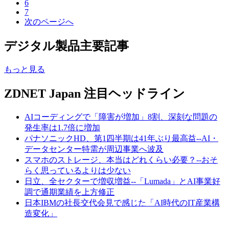
6
7
次のページへ
デジタル製品主要記事
もっと見る
ZDNET Japan 注目ヘッドライン
AIコーディングで「障害が増加」8割、深刻な問題の
発生率は1.7倍に増加
パナソニックHD、第1四半期は41年ぶり最高益--AI・
データセンター特需が周辺事業へ波及
スマホのストレージ、本当はどれくらい必要？--おそ
らく思っているよりは少ない
日立、全セクターで増収増益--「Lumada」とAI事業好
調で通期業績を上方修正
日本IBMの社長交代会見で感じた「AI時代のIT産業構
造変化」