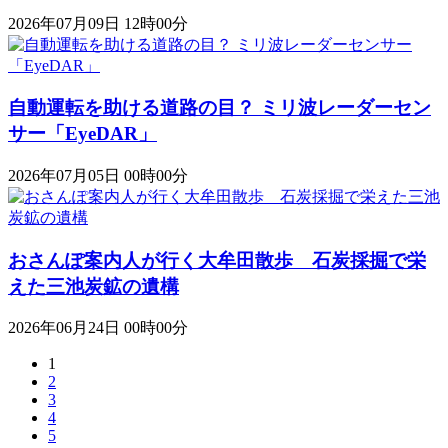
2026年07月09日 12時00分
自動運転を助ける道路の目？ ミリ波レーダーセン
サー「EyeDAR」
2026年07月05日 00時00分
おさんぽ案内人が行く大牟田散歩 石炭採掘で栄
えた三池炭鉱の遺構
2026年06月24日 00時00分
1
2
3
4
5