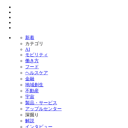
新着
カテゴリ
AI
モビリティ
働き方
フード
ヘルスケア
金融
地域創生
不動産
宇宙
製品・サービス
アップルセンター
深掘り
解説
インタビュー