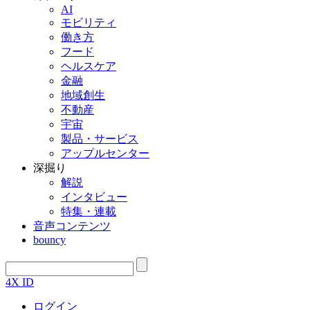
AI
モビリティ
働き方
フード
ヘルスケア
金融
地域創生
不動産
宇宙
製品・サービス
アップルセンター
深掘り
解説
インタビュー
特集・連載
音声コンテンツ
bouncy
4X ID
ログイン