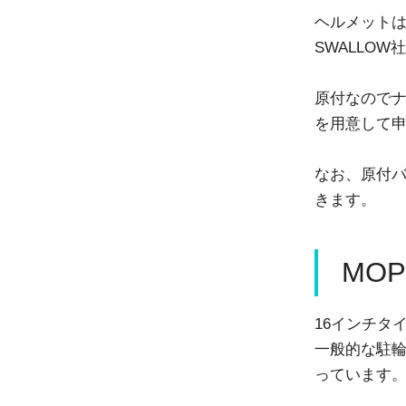
ヘルメット
SWALLO
原付なので
を用意して
なお、原付
きます。
MOP
16インチタ
一般的な駐
っています