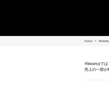
Home
Mobilit
※bounc
売上の一部がb