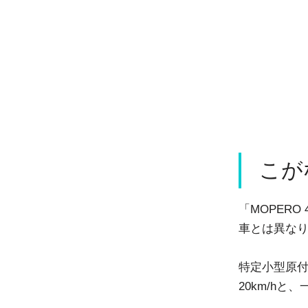
こが
「MOPER
車とは異な
特定小型原付
20km/h