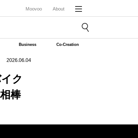
Moovoo
About
Business
Co-Creation
2026.06.04
バイク
な相棒