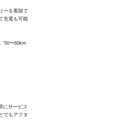
リーを着脱で
て充電も可能
0〜60km
県にサービス
どでもアフタ