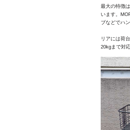
最大の特徴
います。MO
ブなどでハ
リアには荷
20kgまで