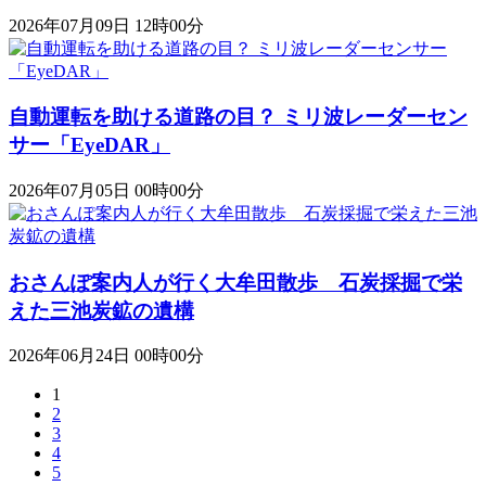
2026年07月09日 12時00分
自動運転を助ける道路の目？ ミリ波レーダーセン
サー「EyeDAR」
2026年07月05日 00時00分
おさんぽ案内人が行く大牟田散歩 石炭採掘で栄
えた三池炭鉱の遺構
2026年06月24日 00時00分
1
2
3
4
5