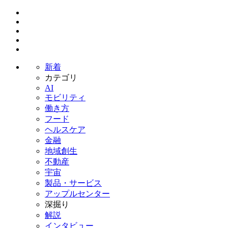
新着
カテゴリ
AI
モビリティ
働き方
フード
ヘルスケア
金融
地域創生
不動産
宇宙
製品・サービス
アップルセンター
深掘り
解説
インタビュー