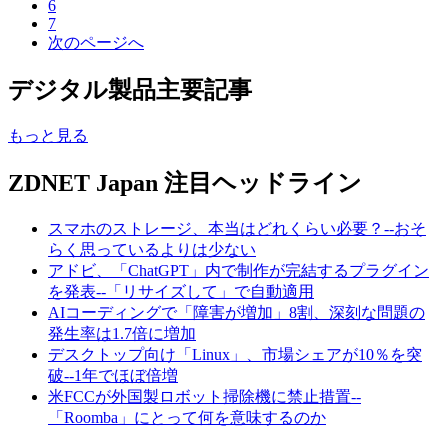
6
7
次のページへ
デジタル製品主要記事
もっと見る
ZDNET Japan 注目ヘッドライン
スマホのストレージ、本当はどれくらい必要？--おそ
らく思っているよりは少ない
アドビ、「ChatGPT」内で制作が完結するプラグイン
を発表--「リサイズして」で自動適用
AIコーディングで「障害が増加」8割、深刻な問題の
発生率は1.7倍に増加
デスクトップ向け「Linux」、市場シェアが10％を突
破--1年でほぼ倍増
米FCCが外国製ロボット掃除機に禁止措置--
「Roomba」にとって何を意味するのか