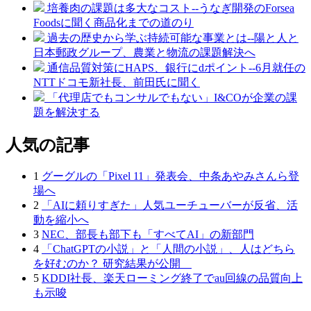
培養肉の課題は多大なコスト--うなぎ開発のForsea
Foodsに聞く商品化までの道のり
過去の歴史から学ぶ持続可能な事業とは--陽と人と
日本郵政グループ、農業と物流の課題解決へ
通信品質対策にHAPS、銀行にdポイント--6月就任の
NTTドコモ新社長、前田氏に聞く
「代理店でもコンサルでもない」I&COが企業の課
題を解決する
人気の記事
1
グーグルの「Pixel 11」発表会、中条あやみさんら登
場へ
2
「AIに頼りすぎた」人気ユーチューバーが反省、活
動を縮小へ
3
NEC、部長も部下も「すべてAI」の新部門
4
「ChatGPTの小説」と「人間の小説」、人はどちら
を好むのか？ 研究結果が公開
5
KDDI社長、楽天ローミング終了でau回線の品質向上
も示唆