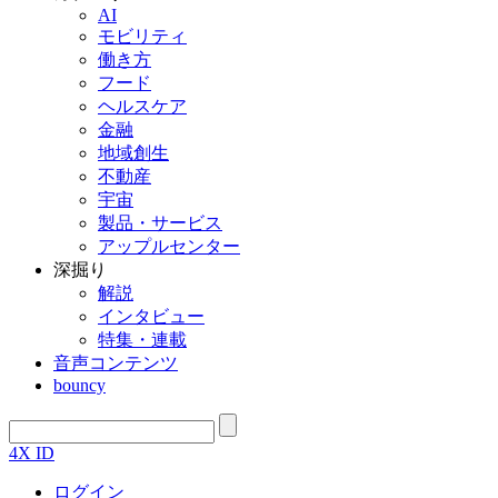
AI
モビリティ
働き方
フード
ヘルスケア
金融
地域創生
不動産
宇宙
製品・サービス
アップルセンター
深掘り
解説
インタビュー
特集・連載
音声コンテンツ
bouncy
4X ID
ログイン