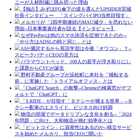
ニーが人材削減に踏み切った理由
【独占】みずほFG傘下の道を選んだUPSIDER宮城
社長インタビュー 「スイングバイIPO当然目指す」
メルカリが「2四半期連続のMAU減少」を恐れない
理由--日本事業責任者が語る【インタビュー】
なぜPayPayは他のスマホ決済を圧倒できたのか--
「やり方はADSLの時と同じ」とは
AIが通訳するから英語学習は今後「オワコン」？--
スピークバディCEOの見方は
パラマウントベッド、100人の若手が浮き彫りにし
た課題からCVCが誕生
野村不動産グループが浜松町に本社を「移転する
前」に実施した「トライアルオフィス」とは
「ChatGPT Search」の衝撃--Chromeの検索窓がデフ
ォルトで「ChatGPT」に
「S.RIDE」が目指す「タクシーが捕まる世界」--タ
クシー配車のエスライド、ビジネス向け好調
物流の現場でデータドリブンな文化を創る--「2024
年問題」に向け、大和物流が挑む効率化とは
「ビットコイン」に資産性はあるのか--積立サービ
スを始めたメルカリ、担当CEOに聞いた