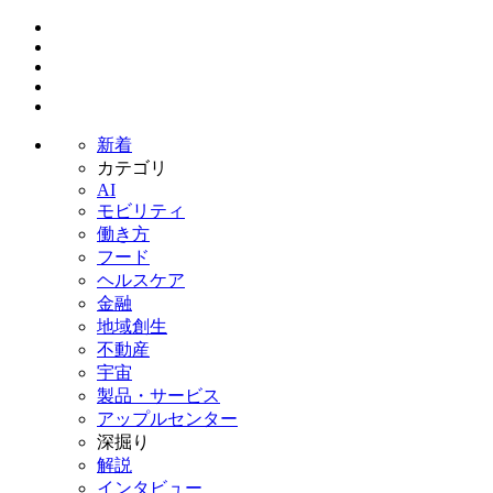
新着
カテゴリ
AI
モビリティ
働き方
フード
ヘルスケア
金融
地域創生
不動産
宇宙
製品・サービス
アップルセンター
深掘り
解説
インタビュー