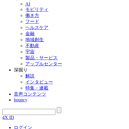
AI
モビリティ
働き方
フード
ヘルスケア
金融
地域創生
不動産
宇宙
製品・サービス
アップルセンター
深掘り
解説
インタビュー
特集・連載
音声コンテンツ
bouncy
4X ID
ログイン