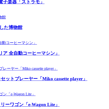
電子楽器「ストラモ」
した博物館
リア 全自動コーヒーマシン」
ーヤー「Miko cassette player」
ン「​​e-Wagon Lite」