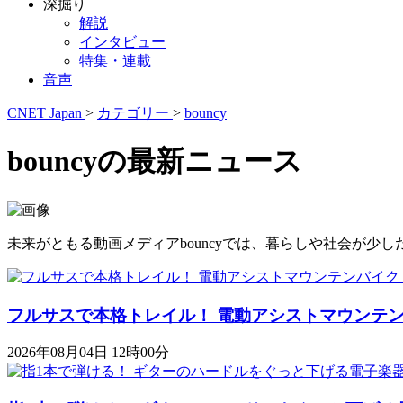
深掘り
解説
インタビュー
特集・連載
音声
CNET Japan
>
カテゴリー
>
bouncy
bouncyの最新ニュース
未来がともる動画メディアbouncyでは、暮らしや社会が
フルサスで本格トレイル！ 電動アシストマウンテンバイク「K
2026年08月04日 12時00分