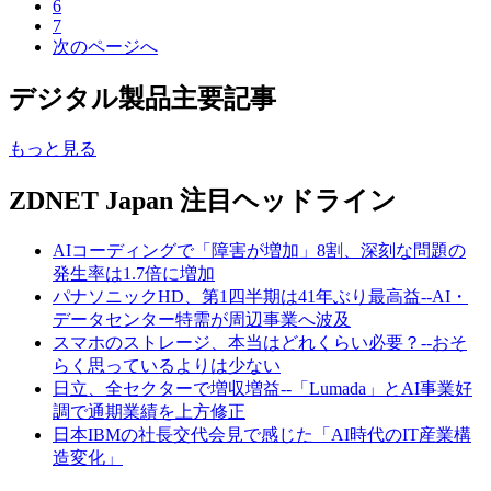
6
7
次のページへ
デジタル製品主要記事
もっと見る
ZDNET Japan 注目ヘッドライン
AIコーディングで「障害が増加」8割、深刻な問題の
発生率は1.7倍に増加
パナソニックHD、第1四半期は41年ぶり最高益--AI・
データセンター特需が周辺事業へ波及
スマホのストレージ、本当はどれくらい必要？--おそ
らく思っているよりは少ない
日立、全セクターで増収増益--「Lumada」とAI事業好
調で通期業績を上方修正
日本IBMの社長交代会見で感じた「AI時代のIT産業構
造変化」