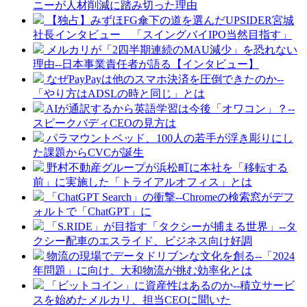
ニーが人材削減に踏み切った理由
【独占】みずほFG傘下の道を選んだUPSIDER宮城
社長インタビュー 「スイングバイIPO当然目指す」
メルカリが「2四半期連続のMAU減少」を恐れない
理由--日本事業責任者が語る【インタビュー】
なぜPayPayは他のスマホ決済を圧倒できたのか--
「やり方はADSLの時と同じ」とは
AIが通訳するから英語学習は今後「オワコン」？--
スピークバディCEOの見方は
パラマウントベッド、100人の若手が浮き彫りにし
た課題からCVCが誕生
野村不動産グループが浜松町に本社を「移転する
前」に実施した「トライアルオフィス」とは
「ChatGPT Search」の衝撃--Chromeの検索窓がデフ
ォルトで「ChatGPT」に
「S.RIDE」が目指す「タクシーが捕まる世界」--タ
クシー配車のエスライド、ビジネス向け好調
物流の現場でデータドリブンな文化を創る--「2024
年問題」に向け、大和物流が挑む効率化とは
「ビットコイン」に資産性はあるのか--積立サービ
スを始めたメルカリ、担当CEOに聞いた