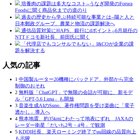
培養肉の課題は多大なコスト--うなぎ開発のForsea
Foodsに聞く商品化までの道のり
過去の歴史から学ぶ持続可能な事業とは--陽と人と
日本郵政グループ、農業と物流の課題解決へ
通信品質対策にHAPS、銀行にdポイント--6月就任の
NTTドコモ新社長、前田氏に聞く
「代理店でもコンサルでもない」I&COが企業の課
題を解決する
人気の記事
1
中国製ルーター20機種にバックドア、外部から完全
制御のおそれ
2
無料版「ChatGPT」で無限の会話が可能に、新モデ
ル「GPT‑5.6 Luna」も開放
3
音楽生成AIのSuno、著作権問題を受け楽曲に「電子
透かし」導入へ
4
熊本地震、約35kmにわたって地表にずれ JAXAの
レーダー衛星「だいち2号・4号」で観測
5
KDDI社長、楽天ローミング終了でau回線の品質向上
も示唆