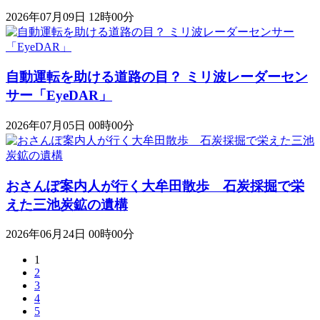
2026年07月09日 12時00分
自動運転を助ける道路の目？ ミリ波レーダーセン
サー「EyeDAR」
2026年07月05日 00時00分
おさんぽ案内人が行く大牟田散歩 石炭採掘で栄
えた三池炭鉱の遺構
2026年06月24日 00時00分
1
2
3
4
5