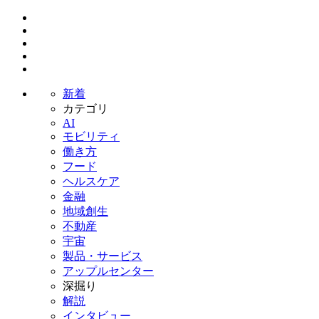
新着
カテゴリ
AI
モビリティ
働き方
フード
ヘルスケア
金融
地域創生
不動産
宇宙
製品・サービス
アップルセンター
深掘り
解説
インタビュー