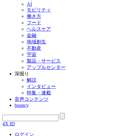
AI
モビリティ
働き方
フード
ヘルスケア
金融
地域創生
不動産
宇宙
製品・サービス
アップルセンター
深掘り
解説
インタビュー
特集・連載
音声コンテンツ
bouncy
4X ID
ログイン