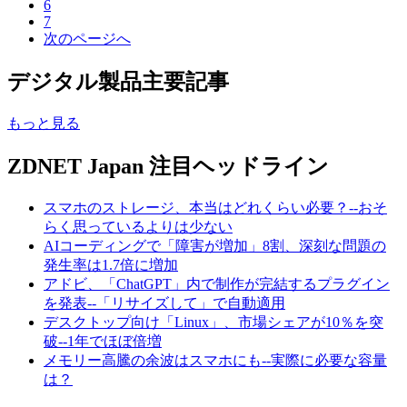
6
7
次のページへ
デジタル製品主要記事
もっと見る
ZDNET Japan 注目ヘッドライン
スマホのストレージ、本当はどれくらい必要？--おそ
らく思っているよりは少ない
AIコーディングで「障害が増加」8割、深刻な問題の
発生率は1.7倍に増加
アドビ、「ChatGPT」内で制作が完結するプラグイン
を発表--「リサイズして」で自動適用
デスクトップ向け「Linux」、市場シェアが10％を突
破--1年でほぼ倍増
メモリー高騰の余波はスマホにも--実際に必要な容量
は？