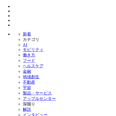
新着
カテゴリ
AI
モビリティ
働き方
フード
ヘルスケア
金融
地域創生
不動産
宇宙
製品・サービス
アップルセンター
深掘り
解説
インタビュー