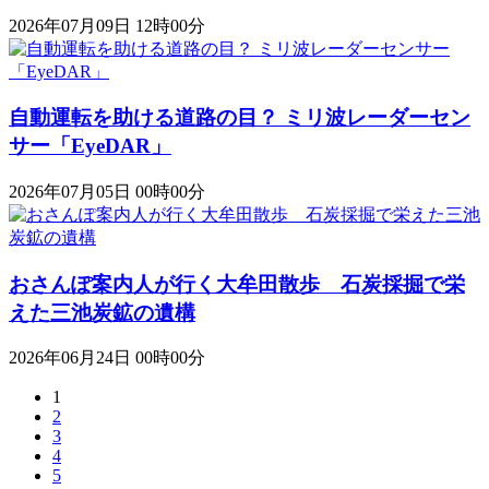
2026年07月09日 12時00分
自動運転を助ける道路の目？ ミリ波レーダーセン
サー「EyeDAR」
2026年07月05日 00時00分
おさんぽ案内人が行く大牟田散歩 石炭採掘で栄
えた三池炭鉱の遺構
2026年06月24日 00時00分
1
2
3
4
5