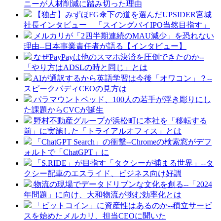
ニーが人材削減に踏み切った理由
【独占】みずほFG傘下の道を選んだUPSIDER宮城
社長インタビュー 「スイングバイIPO当然目指す」
メルカリが「2四半期連続のMAU減少」を恐れない
理由--日本事業責任者が語る【インタビュー】
なぜPayPayは他のスマホ決済を圧倒できたのか--
「やり方はADSLの時と同じ」とは
AIが通訳するから英語学習は今後「オワコン」？--
スピークバディCEOの見方は
パラマウントベッド、100人の若手が浮き彫りにし
た課題からCVCが誕生
野村不動産グループが浜松町に本社を「移転する
前」に実施した「トライアルオフィス」とは
「ChatGPT Search」の衝撃--Chromeの検索窓がデフ
ォルトで「ChatGPT」に
「S.RIDE」が目指す「タクシーが捕まる世界」--タ
クシー配車のエスライド、ビジネス向け好調
物流の現場でデータドリブンな文化を創る--「2024
年問題」に向け、大和物流が挑む効率化とは
「ビットコイン」に資産性はあるのか--積立サービ
スを始めたメルカリ、担当CEOに聞いた