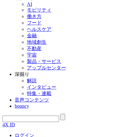
AI
モビリティ
働き方
フード
ヘルスケア
金融
地域創生
不動産
宇宙
製品・サービス
アップルセンター
深掘り
解説
インタビュー
特集・連載
音声コンテンツ
bouncy
4X ID
ログイン