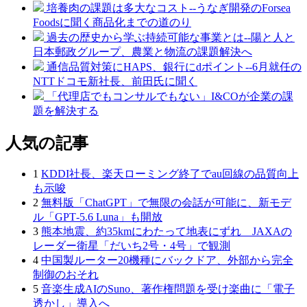
培養肉の課題は多大なコスト--うなぎ開発のForsea
Foodsに聞く商品化までの道のり
過去の歴史から学ぶ持続可能な事業とは--陽と人と
日本郵政グループ、農業と物流の課題解決へ
通信品質対策にHAPS、銀行にdポイント--6月就任の
NTTドコモ新社長、前田氏に聞く
「代理店でもコンサルでもない」I&COが企業の課
題を解決する
人気の記事
1
KDDI社長、楽天ローミング終了でau回線の品質向上
も示唆
2
無料版「ChatGPT」で無限の会話が可能に、新モデ
ル「GPT‑5.6 Luna」も開放
3
熊本地震、約35kmにわたって地表にずれ JAXAの
レーダー衛星「だいち2号・4号」で観測
4
中国製ルーター20機種にバックドア、外部から完全
制御のおそれ
5
音楽生成AIのSuno、著作権問題を受け楽曲に「電子
透かし」導入へ