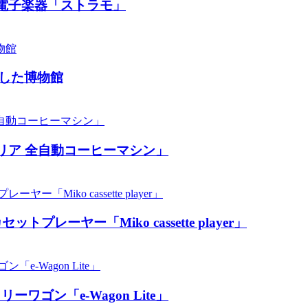
電子楽器「ストラモ」
した博物館
リア 全自動コーヒーマシン」
ーヤー「Miko cassette player」
ン「​​e-Wagon Lite」