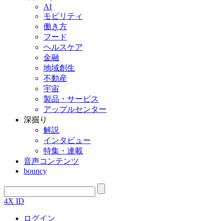
AI
モビリティ
働き方
フード
ヘルスケア
金融
地域創生
不動産
宇宙
製品・サービス
アップルセンター
深掘り
解説
インタビュー
特集・連載
音声コンテンツ
bouncy
4X ID
ログイン