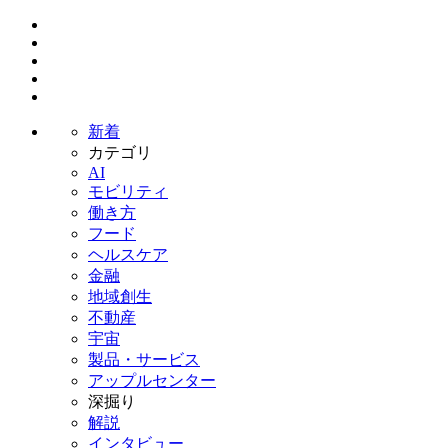
新着
カテゴリ
AI
モビリティ
働き方
フード
ヘルスケア
金融
地域創生
不動産
宇宙
製品・サービス
アップルセンター
深掘り
解説
インタビュー