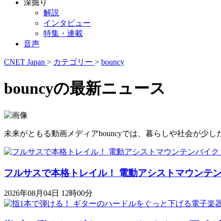
深掘り
解説
インタビュー
特集・連載
音声
CNET Japan
>
カテゴリー
>
bouncy
bouncyの最新ニュース
未来がともる動画メディアbouncyでは、暮らしや社会が
フルサスで本格トレイル！ 電動アシストマウンテンバイク「K
2026年08月04日 12時00分