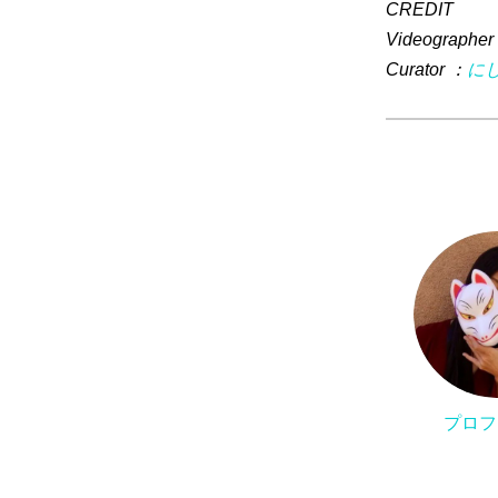
CREDIT
Videographer
Curator ：
に
プロフ