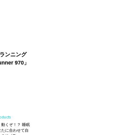
のランニング
ner 970」
oducts
、動くぞ！？ 睡眠
なたに合わせて自