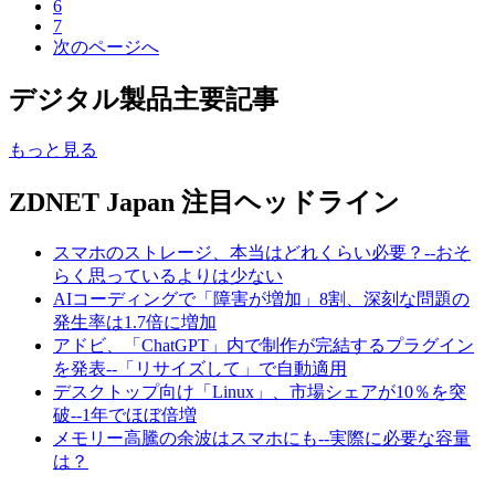
6
7
次のページへ
デジタル製品主要記事
もっと見る
ZDNET Japan 注目ヘッドライン
スマホのストレージ、本当はどれくらい必要？--おそ
らく思っているよりは少ない
AIコーディングで「障害が増加」8割、深刻な問題の
発生率は1.7倍に増加
アドビ、「ChatGPT」内で制作が完結するプラグイン
を発表--「リサイズして」で自動適用
デスクトップ向け「Linux」、市場シェアが10％を突
破--1年でほぼ倍増
メモリー高騰の余波はスマホにも--実際に必要な容量
は？