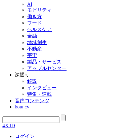
AI
モビリティ
働き方
フード
ヘルスケア
金融
地域創生
不動産
宇宙
製品・サービス
アップルセンター
深掘り
解説
インタビュー
特集・連載
音声コンテンツ
bouncy
4X ID
ログイン