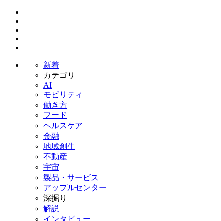
新着
カテゴリ
AI
モビリティ
働き方
フード
ヘルスケア
金融
地域創生
不動産
宇宙
製品・サービス
アップルセンター
深掘り
解説
インタビュー