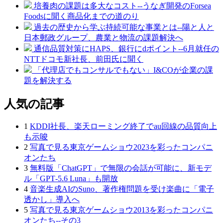
培養肉の課題は多大なコスト--うなぎ開発のForsea
Foodsに聞く商品化までの道のり
過去の歴史から学ぶ持続可能な事業とは--陽と人と
日本郵政グループ、農業と物流の課題解決へ
通信品質対策にHAPS、銀行にdポイント--6月就任の
NTTドコモ新社長、前田氏に聞く
「代理店でもコンサルでもない」I&COが企業の課
題を解決する
人気の記事
1
KDDI社長、楽天ローミング終了でau回線の品質向上
も示唆
2
写真で見る東京ゲームショウ2023を彩ったコンパニ
オンたち
3
無料版「ChatGPT」で無限の会話が可能に、新モデ
ル「GPT‑5.6 Luna」も開放
4
音楽生成AIのSuno、著作権問題を受け楽曲に「電子
透かし」導入へ
5
写真で見る東京ゲームショウ2013を彩ったコンパニ
オンたち--その3