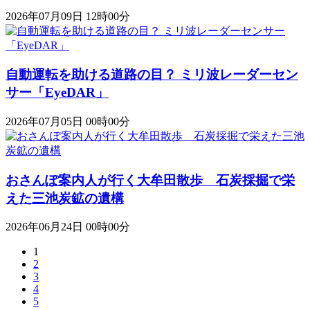
2026年07月09日 12時00分
自動運転を助ける道路の目？ ミリ波レーダーセン
サー「EyeDAR」
2026年07月05日 00時00分
おさんぽ案内人が行く大牟田散歩 石炭採掘で栄
えた三池炭鉱の遺構
2026年06月24日 00時00分
1
2
3
4
5