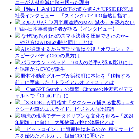
ニーが人材削減に踏み切った理由
【独占】みずほFG傘下の道を選んだUPSIDER宮城
社長インタビュー 「スイングバイIPO当然目指す」
メルカリが「2四半期連続のMAU減少」を恐れない
理由--日本事業責任者が語る【インタビュー】
なぜPayPayは他のスマホ決済を圧倒できたのか--
「やり方はADSLの時と同じ」とは
AIが通訳するから英語学習は今後「オワコン」？--
スピークバディCEOの見方は
パラマウントベッド、100人の若手が浮き彫りにし
た課題からCVCが誕生
野村不動産グループが浜松町に本社を「移転する
前」に実施した「トライアルオフィス」とは
「ChatGPT Search」の衝撃--Chromeの検索窓がデフ
ォルトで「ChatGPT」に
「S.RIDE」が目指す「タクシーが捕まる世界」--タ
クシー配車のエスライド、ビジネス向け好調
物流の現場でデータドリブンな文化を創る--「2024
年問題」に向け、大和物流が挑む効率化とは
「ビットコイン」に資産性はあるのか--積立サービ
スを始めたメルカリ、担当CEOに聞いた