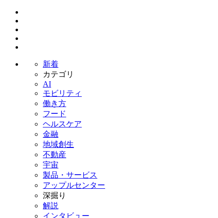
新着
カテゴリ
AI
モビリティ
働き方
フード
ヘルスケア
金融
地域創生
不動産
宇宙
製品・サービス
アップルセンター
深掘り
解説
インタビュー