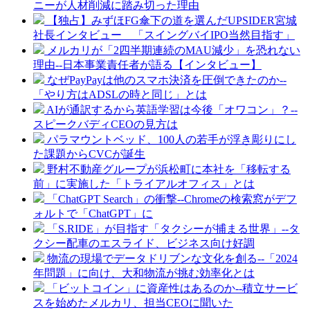
ニーが人材削減に踏み切った理由
【独占】みずほFG傘下の道を選んだUPSIDER宮城
社長インタビュー 「スイングバイIPO当然目指す」
メルカリが「2四半期連続のMAU減少」を恐れない
理由--日本事業責任者が語る【インタビュー】
なぜPayPayは他のスマホ決済を圧倒できたのか--
「やり方はADSLの時と同じ」とは
AIが通訳するから英語学習は今後「オワコン」？--
スピークバディCEOの見方は
パラマウントベッド、100人の若手が浮き彫りにし
た課題からCVCが誕生
野村不動産グループが浜松町に本社を「移転する
前」に実施した「トライアルオフィス」とは
「ChatGPT Search」の衝撃--Chromeの検索窓がデフ
ォルトで「ChatGPT」に
「S.RIDE」が目指す「タクシーが捕まる世界」--タ
クシー配車のエスライド、ビジネス向け好調
物流の現場でデータドリブンな文化を創る--「2024
年問題」に向け、大和物流が挑む効率化とは
「ビットコイン」に資産性はあるのか--積立サービ
スを始めたメルカリ、担当CEOに聞いた