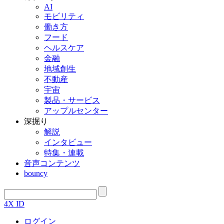
AI
モビリティ
働き方
フード
ヘルスケア
金融
地域創生
不動産
宇宙
製品・サービス
アップルセンター
深掘り
解説
インタビュー
特集・連載
音声コンテンツ
bouncy
4X ID
ログイン