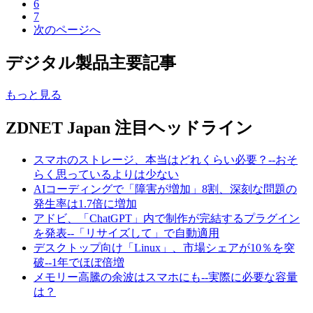
6
7
次のページへ
デジタル製品主要記事
もっと見る
ZDNET Japan 注目ヘッドライン
スマホのストレージ、本当はどれくらい必要？--おそ
らく思っているよりは少ない
AIコーディングで「障害が増加」8割、深刻な問題の
発生率は1.7倍に増加
アドビ、「ChatGPT」内で制作が完結するプラグイン
を発表--「リサイズして」で自動適用
デスクトップ向け「Linux」、市場シェアが10％を突
破--1年でほぼ倍増
メモリー高騰の余波はスマホにも--実際に必要な容量
は？