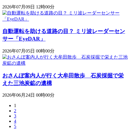
2026年07月09日 12時00分
自動運転を助ける道路の目？ ミリ波レーダーセン
サー「EyeDAR」
2026年07月05日 00時00分
おさんぽ案内人が行く大牟田散歩 石炭採掘で栄
えた三池炭鉱の遺構
2026年06月24日 00時00分
1
2
3
4
5