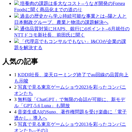
培養肉の課題は多大なコスト--うなぎ開発のForsea
Foodsに聞く商品化までの道のり
過去の歴史から学ぶ持続可能な事業とは--陽と人と
日本郵政グループ、農業と物流の課題解決へ
通信品質対策にHAPS、銀行にdポイント--6月就任の
NTTドコモ新社長、前田氏に聞く
「代理店でもコンサルでもない」I&COが企業の課
題を解決する
人気の記事
1
KDDI社長、楽天ローミング終了でau回線の品質向上
も示唆
2
写真で見る東京ゲームショウ2023を彩ったコンパニ
オンたち
3
無料版「ChatGPT」で無限の会話が可能に、新モデ
ル「GPT‑5.6 Luna」も開放
4
音楽生成AIのSuno、著作権問題を受け楽曲に「電子
透かし」導入へ
5
写真で見る東京ゲームショウ2013を彩ったコンパニ
オンたち--その3