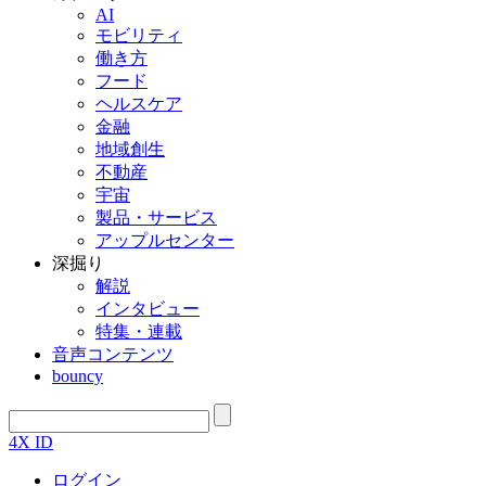
AI
モビリティ
働き方
フード
ヘルスケア
金融
地域創生
不動産
宇宙
製品・サービス
アップルセンター
深掘り
解説
インタビュー
特集・連載
音声コンテンツ
bouncy
4X ID
ログイン