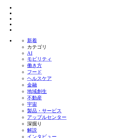
新着
カテゴリ
AI
モビリティ
働き方
フード
ヘルスケア
金融
地域創生
不動産
宇宙
製品・サービス
アップルセンター
深掘り
解説
インタビュー