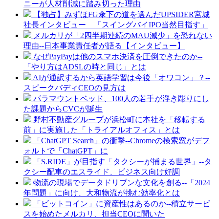
ニーが人材削減に踏み切った理由
【独占】みずほFG傘下の道を選んだUPSIDER宮城
社長インタビュー 「スイングバイIPO当然目指す」
メルカリが「2四半期連続のMAU減少」を恐れない
理由--日本事業責任者が語る【インタビュー】
なぜPayPayは他のスマホ決済を圧倒できたのか--
「やり方はADSLの時と同じ」とは
AIが通訳するから英語学習は今後「オワコン」？--
スピークバディCEOの見方は
パラマウントベッド、100人の若手が浮き彫りにし
た課題からCVCが誕生
野村不動産グループが浜松町に本社を「移転する
前」に実施した「トライアルオフィス」とは
「ChatGPT Search」の衝撃--Chromeの検索窓がデフ
ォルトで「ChatGPT」に
「S.RIDE」が目指す「タクシーが捕まる世界」--タ
クシー配車のエスライド、ビジネス向け好調
物流の現場でデータドリブンな文化を創る--「2024
年問題」に向け、大和物流が挑む効率化とは
「ビットコイン」に資産性はあるのか--積立サービ
スを始めたメルカリ、担当CEOに聞いた