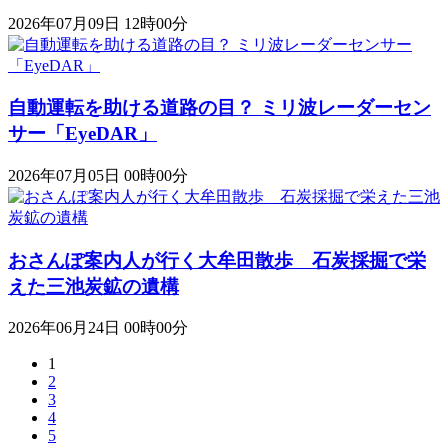
2026年07月09日 12時00分
自動運転を助ける道路の目？ ミリ波レーダーセン
サー「EyeDAR」
2026年07月05日 00時00分
おさんぽ案内人が行く大牟田散歩 石炭採掘で栄
えた三池炭鉱の遺構
2026年06月24日 00時00分
1
2
3
4
5