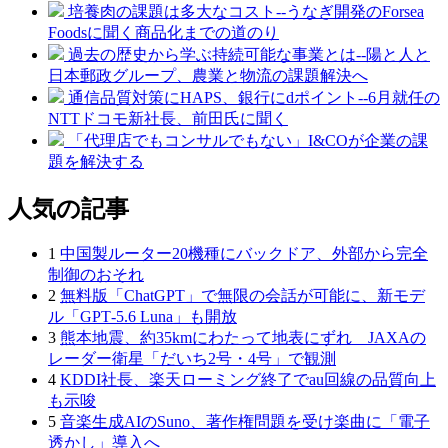
培養肉の課題は多大なコスト--うなぎ開発のForsea
Foodsに聞く商品化までの道のり
過去の歴史から学ぶ持続可能な事業とは--陽と人と
日本郵政グループ、農業と物流の課題解決へ
通信品質対策にHAPS、銀行にdポイント--6月就任の
NTTドコモ新社長、前田氏に聞く
「代理店でもコンサルでもない」I&COが企業の課
題を解決する
人気の記事
1
中国製ルーター20機種にバックドア、外部から完全
制御のおそれ
2
無料版「ChatGPT」で無限の会話が可能に、新モデ
ル「GPT‑5.6 Luna」も開放
3
熊本地震、約35kmにわたって地表にずれ JAXAの
レーダー衛星「だいち2号・4号」で観測
4
KDDI社長、楽天ローミング終了でau回線の品質向上
も示唆
5
音楽生成AIのSuno、著作権問題を受け楽曲に「電子
透かし」導入へ