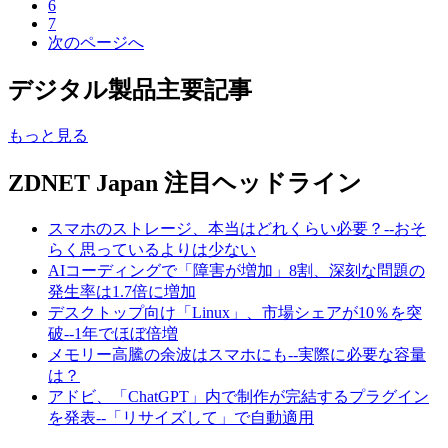
6
7
次のページへ
デジタル製品主要記事
もっと見る
ZDNET Japan 注目ヘッドライン
スマホのストレージ、本当はどれくらい必要？--おそ
らく思っているよりは少ない
AIコーディングで「障害が増加」8割、深刻な問題の
発生率は1.7倍に増加
デスクトップ向け「Linux」、市場シェアが10％を突
破--1年でほぼ倍増
メモリー高騰の余波はスマホにも--実際に必要な容量
は？
アドビ、「ChatGPT」内で制作が完結するプラグイン
を発表--「リサイズして」で自動適用