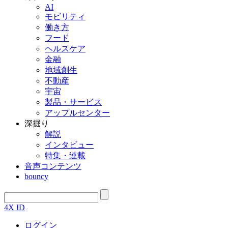
AI
モビリティ
働き方
フード
ヘルスケア
金融
地域創生
不動産
宇宙
製品・サービス
アップルセンター
深掘り
解説
インタビュー
特集・連載
音声コンテンツ
bouncy
4X ID
ログイン