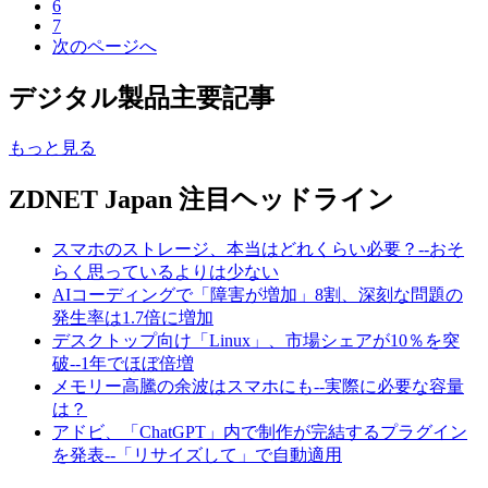
6
7
次のページへ
デジタル製品主要記事
もっと見る
ZDNET Japan 注目ヘッドライン
スマホのストレージ、本当はどれくらい必要？--おそ
らく思っているよりは少ない
AIコーディングで「障害が増加」8割、深刻な問題の
発生率は1.7倍に増加
デスクトップ向け「Linux」、市場シェアが10％を突
破--1年でほぼ倍増
メモリー高騰の余波はスマホにも--実際に必要な容量
は？
アドビ、「ChatGPT」内で制作が完結するプラグイン
を発表--「リサイズして」で自動適用