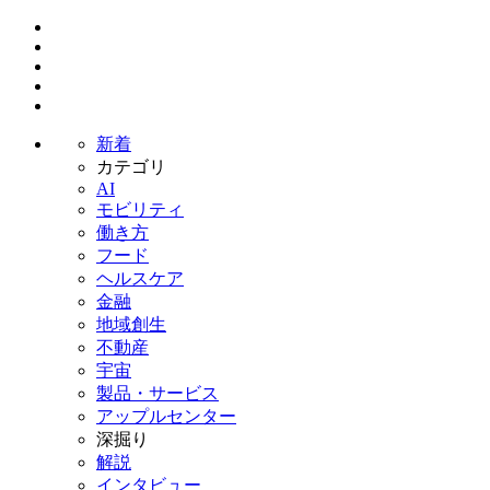
新着
カテゴリ
AI
モビリティ
働き方
フード
ヘルスケア
金融
地域創生
不動産
宇宙
製品・サービス
アップルセンター
深掘り
解説
インタビュー