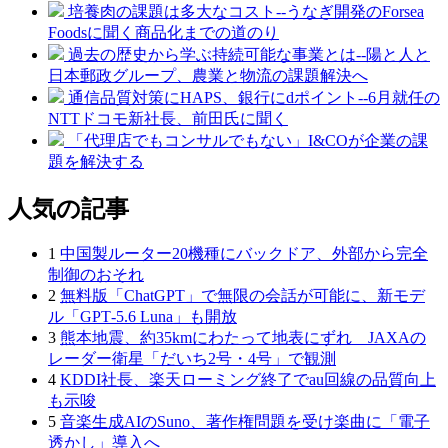
培養肉の課題は多大なコスト--うなぎ開発のForsea
Foodsに聞く商品化までの道のり
過去の歴史から学ぶ持続可能な事業とは--陽と人と
日本郵政グループ、農業と物流の課題解決へ
通信品質対策にHAPS、銀行にdポイント--6月就任の
NTTドコモ新社長、前田氏に聞く
「代理店でもコンサルでもない」I&COが企業の課
題を解決する
人気の記事
1
中国製ルーター20機種にバックドア、外部から完全
制御のおそれ
2
無料版「ChatGPT」で無限の会話が可能に、新モデ
ル「GPT‑5.6 Luna」も開放
3
熊本地震、約35kmにわたって地表にずれ JAXAの
レーダー衛星「だいち2号・4号」で観測
4
KDDI社長、楽天ローミング終了でau回線の品質向上
も示唆
5
音楽生成AIのSuno、著作権問題を受け楽曲に「電子
透かし」導入へ