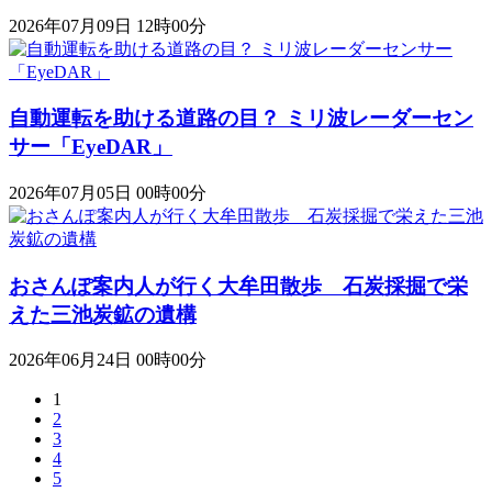
2026年07月09日 12時00分
自動運転を助ける道路の目？ ミリ波レーダーセン
サー「EyeDAR」
2026年07月05日 00時00分
おさんぽ案内人が行く大牟田散歩 石炭採掘で栄
えた三池炭鉱の遺構
2026年06月24日 00時00分
1
2
3
4
5