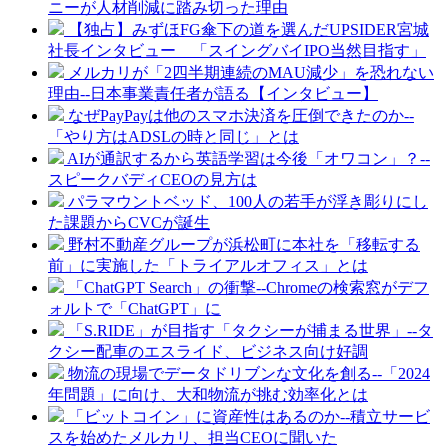
ニーが人材削減に踏み切った理由
【独占】みずほFG傘下の道を選んだUPSIDER宮城
社長インタビュー 「スイングバイIPO当然目指す」
メルカリが「2四半期連続のMAU減少」を恐れない
理由--日本事業責任者が語る【インタビュー】
なぜPayPayは他のスマホ決済を圧倒できたのか--
「やり方はADSLの時と同じ」とは
AIが通訳するから英語学習は今後「オワコン」？--
スピークバディCEOの見方は
パラマウントベッド、100人の若手が浮き彫りにし
た課題からCVCが誕生
野村不動産グループが浜松町に本社を「移転する
前」に実施した「トライアルオフィス」とは
「ChatGPT Search」の衝撃--Chromeの検索窓がデフ
ォルトで「ChatGPT」に
「S.RIDE」が目指す「タクシーが捕まる世界」--タ
クシー配車のエスライド、ビジネス向け好調
物流の現場でデータドリブンな文化を創る--「2024
年問題」に向け、大和物流が挑む効率化とは
「ビットコイン」に資産性はあるのか--積立サービ
スを始めたメルカリ、担当CEOに聞いた