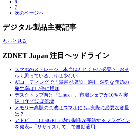
6
7
次のページへ
デジタル製品主要記事
もっと見る
ZDNET Japan 注目ヘッドライン
スマホのストレージ、本当はどれくらい必要？--おそ
らく思っているよりは少ない
AIコーディングで「障害が増加」8割、深刻な問題の
発生率は1.7倍に増加
デスクトップ向け「Linux」、市場シェアが10％を突
破--1年でほぼ倍増
メモリー高騰の余波はスマホにも--実際に必要な容量
は？
アドビ、「ChatGPT」内で制作が完結するプラグイン
を発表--「リサイズして」で自動適用