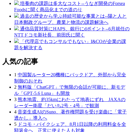
培養肉の課題は多大なコスト--うなぎ開発のForsea
Foodsに聞く商品化までの道のり
過去の歴史から学ぶ持続可能な事業とは--陽と人と
日本郵政グループ、農業と物流の課題解決へ
通信品質対策にHAPS、銀行にdポイント--6月就任の
NTTドコモ新社長、前田氏に聞く
「代理店でもコンサルでもない」I&COが企業の課
題を解決する
人気の記事
1
中国製ルーター20機種にバックドア、外部から完全
制御のおそれ
2
無料版「ChatGPT」で無限の会話が可能に、新モデ
ル「GPT‑5.6 Luna」も開放
3
熊本地震、約35kmにわたって地表にずれ JAXAの
レーダー衛星「だいち2号・4号」で観測
4
音楽生成AIのSuno、著作権問題を受け楽曲に「電子
透かし」導入へ
5
ドコモ・バイクシェア、8月1日以降の利用料金を全
額返金へ 正常に使えた人も対象