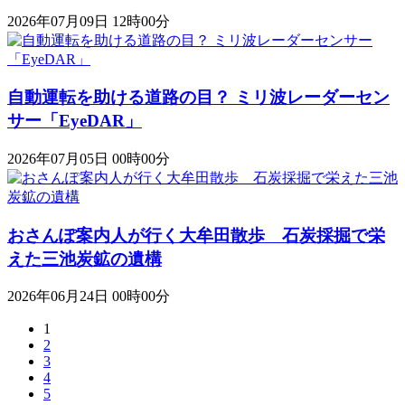
2026年07月09日 12時00分
自動運転を助ける道路の目？ ミリ波レーダーセン
サー「EyeDAR」
2026年07月05日 00時00分
おさんぽ案内人が行く大牟田散歩 石炭採掘で栄
えた三池炭鉱の遺構
2026年06月24日 00時00分
1
2
3
4
5