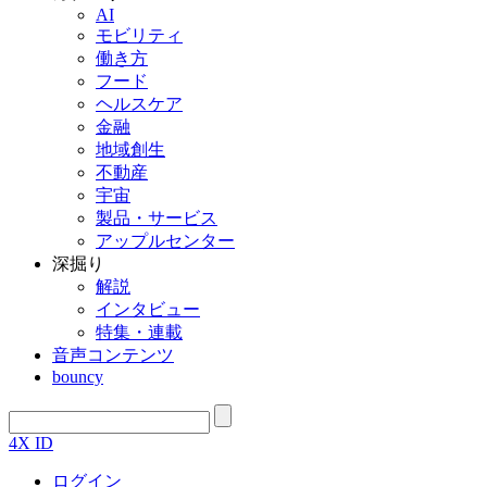
AI
モビリティ
働き方
フード
ヘルスケア
金融
地域創生
不動産
宇宙
製品・サービス
アップルセンター
深掘り
解説
インタビュー
特集・連載
音声コンテンツ
bouncy
4X ID
ログイン