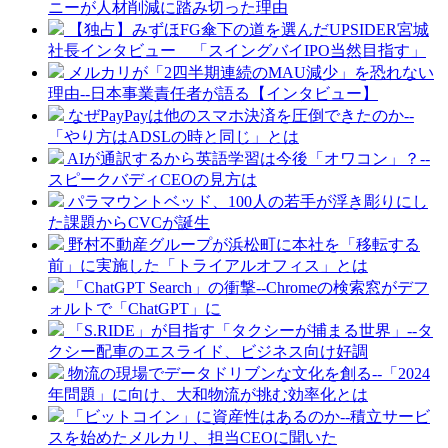
ニーが人材削減に踏み切った理由
【独占】みずほFG傘下の道を選んだUPSIDER宮城
社長インタビュー 「スイングバイIPO当然目指す」
メルカリが「2四半期連続のMAU減少」を恐れない
理由--日本事業責任者が語る【インタビュー】
なぜPayPayは他のスマホ決済を圧倒できたのか--
「やり方はADSLの時と同じ」とは
AIが通訳するから英語学習は今後「オワコン」？--
スピークバディCEOの見方は
パラマウントベッド、100人の若手が浮き彫りにし
た課題からCVCが誕生
野村不動産グループが浜松町に本社を「移転する
前」に実施した「トライアルオフィス」とは
「ChatGPT Search」の衝撃--Chromeの検索窓がデフ
ォルトで「ChatGPT」に
「S.RIDE」が目指す「タクシーが捕まる世界」--タ
クシー配車のエスライド、ビジネス向け好調
物流の現場でデータドリブンな文化を創る--「2024
年問題」に向け、大和物流が挑む効率化とは
「ビットコイン」に資産性はあるのか--積立サービ
スを始めたメルカリ、担当CEOに聞いた