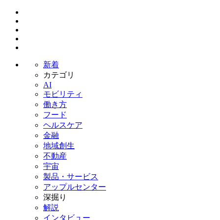
新着
カテゴリ
AI
モビリティ
働き方
フード
ヘルスケア
金融
地域創生
不動産
宇宙
製品・サービス
アップルセンター
深掘り
解説
インタビュー